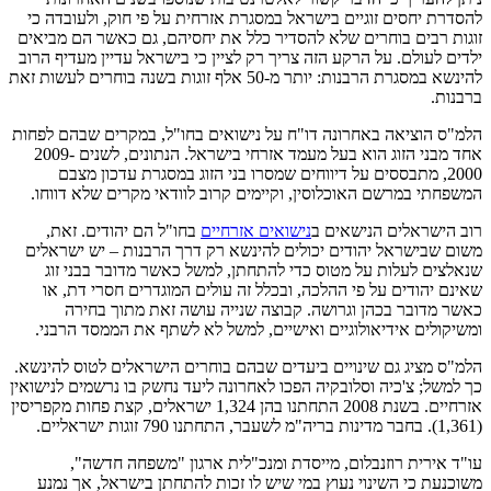
להסדרת יחסים זוגיים בישראל במסגרת אזרחית על פי חוק, ולעובדה כי
זוגות רבים בוחרים שלא להסדיר כלל את יחסיהם, גם כאשר הם מביאים
ילדים לעולם. על הרקע הזה צריך רק לציין כי בישראל עדיין מעדיף הרוב
להינשא במסגרת הרבנות: יותר מ-50 אלף זוגות בשנה בוחרים לעשות זאת
ברבנות.
הלמ"ס הוציאה באחרונה דו"ח על נישואים בחו"ל, במקרים שבהם לפחות
אחד מבני הזוג הוא בעל מעמד אזרחי בישראל. הנתונים, לשנים 2009-
2000, מתבססים על דיווחים שמסרו בני הזוג במסגרת עדכון מצבם
המשפחתי במרשם האוכלוסין, וקיימים קרוב לוודאי מקרים שלא דווחו.
רוב הישראלים הנישאים ב
נישואים אזרחיים
בחו"ל הם יהודים. זאת,
משום שבישראל יהודים יכולים להינשא רק דרך הרבנות – יש ישראלים
שנאלצים לעלות על מטוס כדי להתחתן, למשל כאשר מדובר בבני זוג
שאינם יהודים על פי ההלכה, ובכלל זה עולים המוגדרים חסרי דת, או
כאשר מדובר בכהן וגרושה. קבוצה שנייה עושה זאת מתוך בחירה
ומשיקולים אידיאולוגיים ואישיים, למשל לא לשתף את הממסד הרבני.
הלמ"ס מציג גם שינויים ביעדים שבהם בוחרים הישראלים לטוס להינשא.
כך למשל; צ'כיה וסלובקיה הפכו לאחרונה ליעד נחשק בו נרשמים לנישואין
אזרחיים. בשנת 2008 התחתנו בהן 1,324 ישראלים, קצת פחות מקפריסין
(1,361). בחבר מדינות בריה"מ לשעבר, התחתנו 790 זוגות ישראליים.
עו"ד אירית רוזנבלום, מייסדת ומנכ"לית ארגון "משפחה חדשה",
משוכנעת כי השינוי נעוץ במי שיש לו זכות להתחתן בישראל, אך נמנע