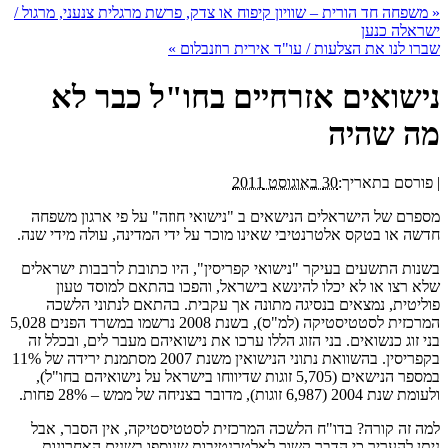
«
משפחה חד הורית – שוויון קיפוח או צדק, פרשת מרגלית צנעני, מרגול /
ישראלה כנען
שברו לנו את הצלעות / עו"ד אירית רוזנבלום
»
נישואים אזרחיים בחו"ל כבר לא
מה שהיה
|
פורסם בתאריך:
30 באוגוסט 2011
מספרם של הישראלים הנישאים ב "נישואי חוזה" על פי ארגון משפחה
חדשה או בטקס אלטרנטיבי שאינו מוכר על ידי המדינה, עולה מידי שנה.
בשנות התשעים בעיקר "נישואי קפריסין", היו כתובת לרבבות ישראלים
שלא רצו או לא יכלו להינשא בישראל, והפכו בהתאם למוסד טעון
פוליטית, נמצאים בנסיגה מתונה אך עקבית. בהתאם לנתוני הלשכה
המרכזית לסטטיסטיקה (למ"ס), בשנת 2008 נרשמו במשרד הפנים 5,028
בני זוג כנשואים. בני הזוג הללו ערכו את נישואיהם מעבר לים, ובכלל זה
בקפריסין. בהשוואת נתוני הנישואין משנת 2007 מסתמנת ירידה של 11%
במספר הנישאים (5,705 זוגות שדיווחו בישראל על נישואיהם בחו"ל),
ולעומת שנת 2004 (6,987 זוגות), מדובר בצניחה של ממש – 28% פחות.
למה זה קורה? בדו"ח הלשכה המרכזית לסטטיסטיקה, אין הסבר, אבל
ניתן להעריך כי הדבר קשור לאלטרנטיבות שנוספו בשנים האחרונות