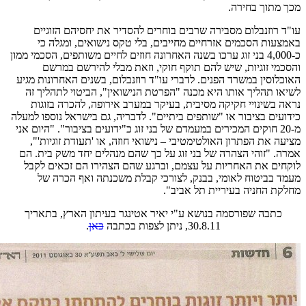
מכך מתוך בחירה.
עו"ד רוזנבלום מסבירה שרבים בוחרים להסדיר את יחסיהם הזוגיים
באמצעות הסכמים אזרחיים מחייבים, בלי טקס נישואים, ומגלה כי
כ-4,000 בני זוג ערכו בשנה האחרונה חוזים לחיים משותפים, הסכמי ממון
והסכמי זוגיות, שיש להם תוקף חוקי, וזאת מבלי להירשם במרשם
האוכלוסין במשרד הפנים. לדברי עו"ד רוזנבלום, בשנים האחרונות מגיע
לשיאו תהליך אותו היא מכנה "הפרטת הנישואין", הביטוי לתהליך זה
נראה בשינויי חקיקה מסיבית, בעיקר במערב אירופה, להכרה בזוגות
כידועים בציבור או "שותפים ביתיים". לדבריה, גם בישראל נוספו למעלה
מ-20 חוקים המכירים במעמדם של בני זוג כ"ידועים בציבור". "היום אני
מציעה את הפתרון האולטימטיבי – נישואי חוזה, או 'תעודת זוגיות'",
אמרה. "זוהי הצהרה של בני זוג על כך שהם מנהלים יחד משק בית. הם
לוקחים את האחריות על עצמם, וברגע שהם הצהירו הם זכאים לקבל
מעמד בביטוח לאומי, בבנק, לצורכי קבלת משכנתה ואף הכרה של
מחלקת החניה בעיריית תל אביב".
כתבה שפורסמה בנושא ע"י יאיר אטינגר בעיתון הארץ, בתאריך
30.8.11, ניתן לצפות בכתבה
כאן
.