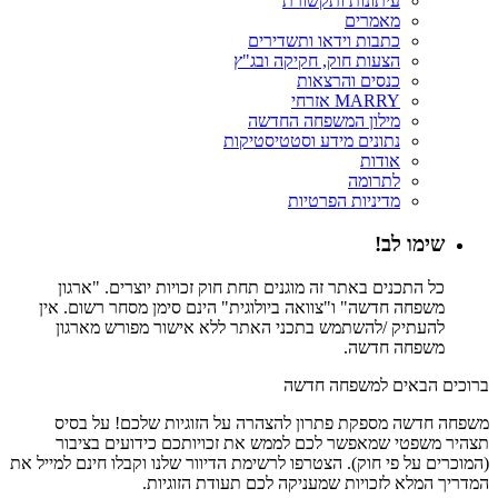
עיתונות ותקשורת
מאמרים
כתבות וידאו ותשדירים
הצעות חוק, חקיקה ובג"ץ
כנסים והרצאות
MARRY אזרחי
מילון המשפחה החדשה
נתונים מידע וסטטיסטיקות
אודות
לתרומה
מדיניות הפרטיות
שימו לב!
כל התכנים באתר זה מוגנים תחת חוק זכויות יוצרים. "ארגון
משפחה חדשה" ו"צוואה ביולוגית" הינם סימן מסחר רשום. אין
להעתיק /להשתמש בתכני האתר ללא אישור מפורש מארגון
משפחה חדשה.
ברוכים הבאים למשפחה חדשה
משפחה חדשה מספקת פתרון להצהרה על הזוגיות שלכם! על בסיס
תצהיר משפטי שמאפשר לכם לממש את זכויותכם כידועים בציבור
(המוכרים על פי חוק). הצטרפו לרשימת הדיוור שלנו וקבלו חינם למייל את
המדריך המלא לזכויות שמעניקה לכם תעודת הזוגיות.