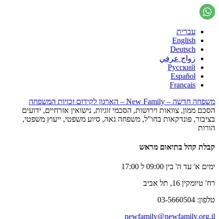
עברית
English
Deutsch
زواج عرفي
Русский
Español
Français
משפחה חדשה – New Family – הארגון לקידום זכויות המשפחה
הסכם ממון, צוואות וירושות, הסכמי זוגיות, נישואין אזרחיים, ידועים
בציבור, פונדקאות בחו"ל, משפחה גאה, סיוע משפטי, ייעוץ משפטי,
הורות
קבלת קהל בתיאום מראש
ימים א' עד ה' בין 09:00 ל 17:00
רח' טיומקין 16, תל אביב
טלפון: 03-5660504
newfamily@newfamily.org.il