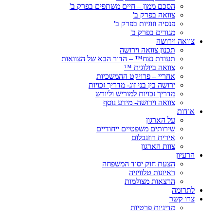
הסכם ממון – חיים משתפים בפרק ב'
צוואה בפרק ב'
פנסיה וזוגיות בפרק ב'
מגורים בפרק ב'
צוואה וירושה
תכנון צוואה וירושה
תעודת נצח™ – הדור הבא של הצוואות
צוואה ביולוגית ™
אחריי – פרויקט ההמשכיות
ירושה בין בני זוג- מדריך זכויות
מדריך זכויות למוריש וליורש
צוואה וירושה- מידע נוסף
אודות
על הארגון
שירותים משפטיים ייחודיים
אירית רוזנבלום
צוות הארגון
הרעיון
הצעת חוק יסוד המשפחה
ראיונות טלוויזיה
הרצאות מצולמות
לתרומה
צרו קשר
מדיניות פרטיות