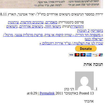
ירידה במספר הנישאים נישואים אזרחיים בחו"ל / יאיר אטינגר, הארץ 30.8.11
פורסם בקטגוריות:
מאמרים
,
עדכונים וחדשות
,
עיתונות
ותקשורת
תגיות:
נישואי חוזה
,
נישואים אזרחיים
,
נישואים
בקפריסין
2 תגובות
«
משפחה חד הורית – שוויון קיפוח או צדק, פרשת מרגלית צנעני, מרגול /
ישראלה כנען
שברו לנו את הצלעות / עו"ד אירית רוזנבלום
»
תגובה
אחת
דני כהן
Posted 13 באוקטובר 2011 at 6:29
Permalink
|
אהבתי