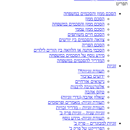
תפריט
הסכם ממון והסכמים במשפחה
הסכם ממון
הסכם ממון והסכמים במשפחה
הסכם ממון עממי
הסכם חיים משותפים
צוואה והסכמים בין יורשים
הסכם הפריה
הסכמי מתנה או הלוואה בין הורים לילדים
מידע נוסף על הסכמים במשפחה
המדריך להסכמים במשפחה
זוגיות
תעודת זוגיות™
ידועים בציבור
נישואים אזרחיים
אלטרנטיבה לרבנות
טקס אהבה
שאלון אהבה (נדרי זוגיות)
תעודת זוגיות- מאמרים ופרסומים
תעודת זוגיות – מדריך זכויות
זוגיות שניה – זוגיות פרק ב'
תעודת זוגיות- מידע נוסף
זוגיות למבוגרים – פרק ב'
הפרוייקט של פרק ב'