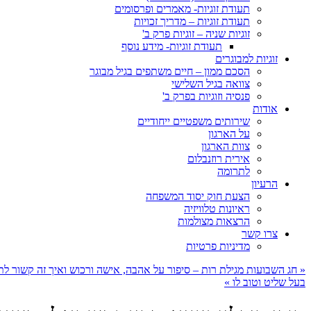
תעודת זוגיות- מאמרים ופרסומים
תעודת זוגיות – מדריך זכויות
זוגיות שניה – זוגיות פרק ב'
תעודת זוגיות- מידע נוסף
זוגיות למבוגרים
הסכם ממון – חיים משתפים בגיל מבוגר
צוואה בגיל השלישי
פנסיה וזוגיות בפרק ב'
אודות
שירותים משפטיים ייחודיים
על הארגון
צוות הארגון
אירית רוזנבלום
לתרומה
הרעיון
הצעת חוק יסוד המשפחה
ראיונות טלוויזיה
הרצאות מצולמות
צרו קשר
מדיניות פרטיות
«
חג השבועות מגילת רות – סיפור על אהבה, אישה ורכוש ואיך זה קשור לתע
בעל שליט וטוב לו
»