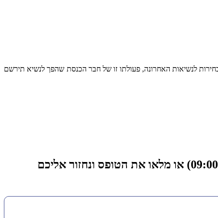
בחירות לנשיאות האחרונה, פעולתו זו של חבר הכנסת שהפך לנשיא תירשם
רוצים לדעת מהן הזכויות המשפחתיות שלכם ? צרו איתנו קשר בטלפון 03-5660504 (א'-ה' 09:00-18:00) או מלאו את הטופס ונחזור אליכם