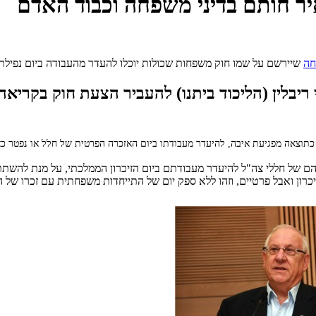
יר חותם בדיני משפחה וכבוד האדם
חה
שיירשם על שמו חוק משפחות שכולות יוכלו להעדר מהעבודה ביום נפילת
ריבלין (הליכוד ביתנו) להעביר הצעת חוק בקריאה
צאה מפגיעת איבה, להיעדר מעבודתו ביום האזכרה הפרטית של חלל או נפטר כא
 של חללי צה"ל להיעדר מעבודתם ביום הזיכרון הממלכתי, על מנת להשתת
יכרון ואבל פרטיים, וזהו ללא ספק יום של התייחדות משפחתית עם זכרו של ה