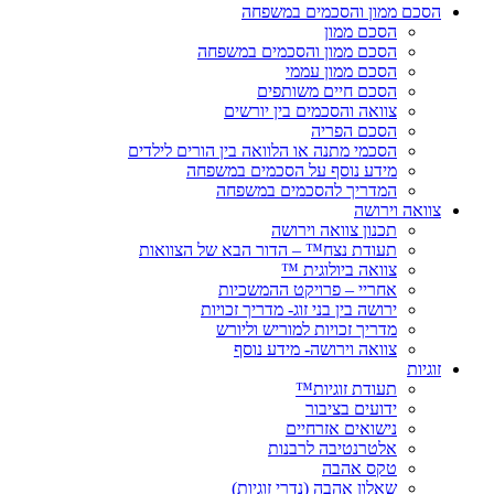
הסכם ממון והסכמים במשפחה
הסכם ממון
הסכם ממון והסכמים במשפחה
הסכם ממון עממי
הסכם חיים משותפים
צוואה והסכמים בין יורשים
הסכם הפריה
הסכמי מתנה או הלוואה בין הורים לילדים
מידע נוסף על הסכמים במשפחה
המדריך להסכמים במשפחה
צוואה וירושה
תכנון צוואה וירושה
תעודת נצח™ – הדור הבא של הצוואות
צוואה ביולוגית ™
אחריי – פרויקט ההמשכיות
ירושה בין בני זוג- מדריך זכויות
מדריך זכויות למוריש וליורש
צוואה וירושה- מידע נוסף
זוגיות
תעודת זוגיות™
ידועים בציבור
נישואים אזרחיים
אלטרנטיבה לרבנות
טקס אהבה
שאלון אהבה (נדרי זוגיות)