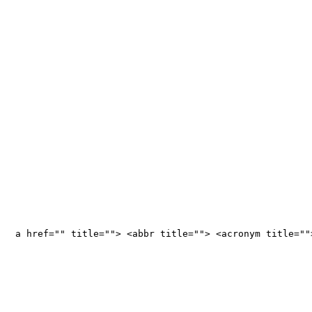
<a href="" title=""> <abbr title=""> <acronym title="