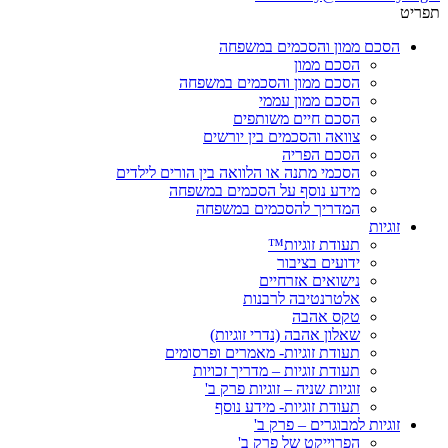
תפריט
הסכם ממון והסכמים במשפחה
הסכם ממון
הסכם ממון והסכמים במשפחה
הסכם ממון עממי
הסכם חיים משותפים
צוואה והסכמים בין יורשים
הסכם הפריה
הסכמי מתנה או הלוואה בין הורים לילדים
מידע נוסף על הסכמים במשפחה
המדריך להסכמים במשפחה
זוגיות
תעודת זוגיות™
ידועים בציבור
נישואים אזרחיים
אלטרנטיבה לרבנות
טקס אהבה
שאלון אהבה (נדרי זוגיות)
תעודת זוגיות- מאמרים ופרסומים
תעודת זוגיות – מדריך זכויות
זוגיות שניה – זוגיות פרק ב'
תעודת זוגיות- מידע נוסף
זוגיות למבוגרים – פרק ב'
הפרוייקט של פרק ב'