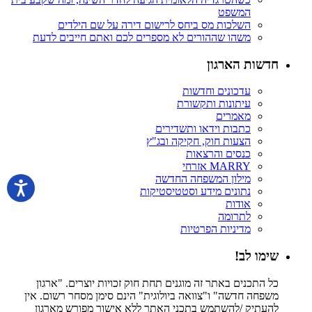
המשפט
השלכות מס ביחס לרישום דירה על שם הילדים
משהו שההורים לא מספרים לכם ואתם חייבים לדעת
חדשות הארגון
עדכונים וחדשות
עיתונות ותקשורת
מאמרים
כתבות וידאו ותשדירים
הצעות חוק, חקיקה ובג"ץ
כנסים והרצאות
MARRY אזרחי
מילון המשפחה החדשה
נתונים מידע וסטטיסטיקות
אודות
לתרומה
מדיניות הפרטיות
שימו לב!
כל התכנים באתר זה מוגנים תחת חוק זכויות יוצרים. "ארגון
משפחה חדשה" ו"צוואה ביולוגית" הינם סימן מסחר רשום. אין
להעתיק /להשתמש בתכני האתר ללא אישור מפורש מארגון