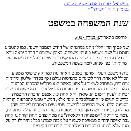
«
ישראל מאבדת את המשפחה לדעת
גם מזונות זה "חברתי"
»
שנת המשפחה במשפט
|
פורסם בתאריך:
8 במרץ 2007
שני פסקי הדין הללו ניתנו במחציתו של חודש דצמבר השנה, כמו להטביע
חותם על שנת משפט בענייני משפחה, באופן שהציבור הרחב יראה וירא
כי לכל צעד ליברלי ככל שיהיה מתבקש ריסון שמרני, על מנת לשמור על
"מדתיות" כפי שנהוג לומר בשפה המשפטית.
בית המשפט העליון שהפך בשנים האחרונות למחוקק שיפוטי משפיע,
הסולל לא אחת דרך לשינויים בתפיסות עולם ואף בסדרי שלטון ומדיניות
ציבורית, משתדל לשמור על איזון כאשר הוא מחליט להכריע הכרעות
מאד דרמטיות. ההחלטה להכיר בזוגיות ההומולסבית כתא משפחתי שווה
זכויות, לעניין רישום הנישואין, היא אחת כזו. אמנם ההכרה הרשמית
ברישום הנישואין ההומולסביים אינה אלא, המשך טבעי להכרעות קודמות
בסוגיות הללו, אשר התייחסו לרישום שתי נשים כאמהות לילדים שהן
מגדלות, זכויות ירושה ואף זכויות ממוניות. בעוד תחום זה עולה ומתפתח,
נדמה כי דווקא "המשפחה הקלאסית" בה מסתופפים תחת קורת גג אחת
גבר ואישה יהודים ממשיכה לשמור על מבנה שמרני בכל מחיר ולו רק על
מנת שלא לפגוע במוסדות הממלכתיים הרבניים הקיימים.