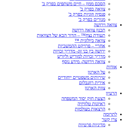
הסכם ממון – חיים משתפים בפרק ב'
צוואה בפרק ב'
פנסיה וזוגיות בפרק ב'
מגורים בפרק ב'
צוואה וירושה
תכנון צוואה וירושה
תעודת נצח™ – הדור הבא של הצוואות
צוואה ביולוגית ™
אחריי – פרויקט ההמשכיות
ירושה בין בני זוג- מדריך זכויות
מדריך זכויות למוריש וליורש
צוואה וירושה- מידע נוסף
אודות
על הארגון
שירותים משפטיים ייחודיים
אירית רוזנבלום
צוות הארגון
הרעיון
הצעת חוק יסוד המשפחה
ראיונות טלוויזיה
הרצאות מצולמות
לתרומה
צרו קשר
מדיניות פרטיות