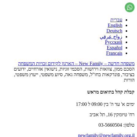
עברית
English
Deutsch
زواج عرفي
Русский
Español
Français
משפחה חדשה – New Family – הארגון לקידום זכויות המשפחה
הסכם ממון, צוואות וירושות, הסכמי זוגיות, נישואין אזרחיים, ידועים
בציבור, פונדקאות בחו"ל, משפחה גאה, סיוע משפטי, ייעוץ משפטי,
הורות
קבלת קהל בתיאום מראש
ימים א' עד ה' בין 09:00 ל 17:00
רח' טיומקין 16, תל אביב
טלפון: 03-5660504
newfamily@newfamily.org.il