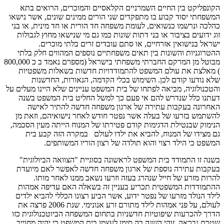
הקונפליקט בין החיים השמרניים הקלאסיים והמוכרים, הרואים בתא
המשפחתי יסוד קבוע בו מתפקדים שני הורים ממינים שונים, אשר נישאו
כהלכה ונרשמו כנשואים, לעומת משפחה חד הורית או חד מינית, או בני
זוג ידועים בציבור או בני דתות שונות כמו גם מי שנישאו מחוץ לגבולות
ישראל בנישואין אזרחיים, או סתם עובדים זרים בלתי מוכרים.
ההטרוגניות והשונות בין תאים משפחתיים נוספים המהווים חלק בלתי
מבוטל מן המרקם החברתי משפחתי בישראל (מספרם נאמד ב כ 800,000
) מאלצת את עולם המשפט להתמודדויות חדשות בשאלות משפטיות
שלא נודעו קודם לכן. השימוש בכלי הקדמה, הנאורות, החדשנות
והטכנולוגיה, מביאה לפתחו של בית המשפט עניינים שלא היינו מעלים על
דעתנו כלל שנדרש להם אי פעם כך למשל החליט בית המשפט בשנה
האחרונה בעקבות עתירה של ארגון משפחה חדשה להתיר לאישה
להשתמש בזרעו של בעלה אשר נפטר חודש לאחר נישואיהם, וזאת מן
הנימוק שבנטילת הדגימות קודם פטירתו של המנוח הייתה מעין הסכמה,
גם מצידו של המנוח, להביא את ילדו לעולם במקרה הזה קבע בית
המשפט כי הילד רצוי והוא תולדה של רצון הוריו המשותפים.
בשנה זו התמודד בית המשפט לראשונה בסוגיית "הצוואה הביולוגית"
בעקבות עתירה נוספת של ארגון משפחה חדשה לאפשר לאם מיועדת
להרות מזרע של חייל שנהרג בעזה וזרעו נשאב ממנו לאחר מותו.
ההתמודדות המשפטית תכריע בעניין זה בשאלה האם עדיפה אמהות
לילד הנולד מזרעו של נפטר ידוע, אשר הביע רצונו הכללי להביא ילדים
לעולם, על פני אמהות לילד מתורם זרע אנונימי. שנת 2006 פרצה את
הדרך להכרעות שיפוטיות חדשניות בתחום המשפחה הביוטכנולוגית כזו
שטרם נבראה, זוהי השנה בה סימן לעצמו בית המשפט כי יהיה מחוייב