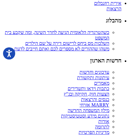
אירית רוזנבלום
הרצאות
מהבלוג
כשהטרגדיה הלאומית הגיעה לחדר השינה, ומה שקבע בית
המשפט
השלכות מס ביחס לרישום דירה על שם הילדים
משהו שההורים לא מספרים לכם ואתם חייבים לדעת
חדשות הארגון
עדכונים וחדשות
עיתונות ותקשורת
מאמרים
כתבות וידאו ותשדירים
הצעות חוק, חקיקה ובג"ץ
כנסים והרצאות
MARRY אזרחי
מילון המשפחה החדשה
נתונים מידע וסטטיסטיקות
אודות
לתרומה
מדיניות הפרטיות