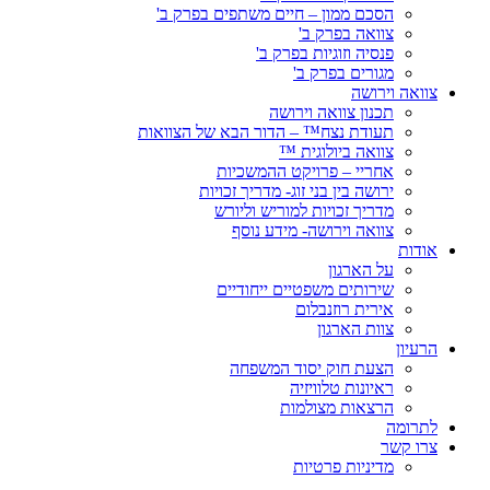
הסכם ממון – חיים משתפים בפרק ב'
צוואה בפרק ב'
פנסיה וזוגיות בפרק ב'
מגורים בפרק ב'
צוואה וירושה
תכנון צוואה וירושה
תעודת נצח™ – הדור הבא של הצוואות
צוואה ביולוגית ™
אחריי – פרויקט ההמשכיות
ירושה בין בני זוג- מדריך זכויות
מדריך זכויות למוריש וליורש
צוואה וירושה- מידע נוסף
אודות
על הארגון
שירותים משפטיים ייחודיים
אירית רוזנבלום
צוות הארגון
הרעיון
הצעת חוק יסוד המשפחה
ראיונות טלוויזיה
הרצאות מצולמות
לתרומה
צרו קשר
מדיניות פרטיות