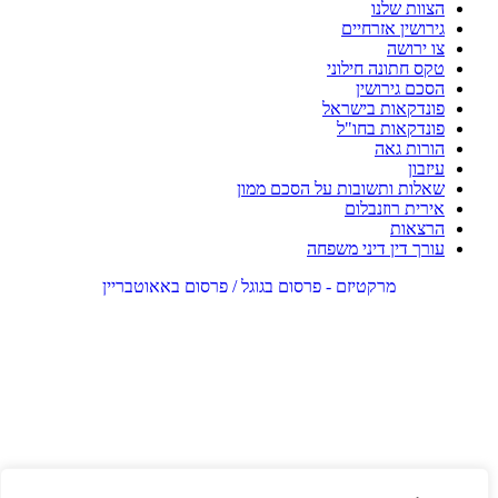
הצוות שלנו
גירושין אזרחיים
צו ירושה
טקס חתונה חילוני
הסכם גירושין
פונדקאות בישראל
פונדקאות בחו"ל
הורות גאה
עיזבון
שאלות ותשובות על הסכם ממון
אירית רוזנבלום
הרצאות
עורך דין דיני משפחה
מרקטיזם - פרסום בגוגל / פרסום באאוטבריין