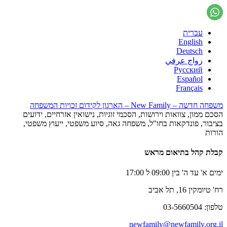
עברית
English
Deutsch
زواج عرفي
Русский
Español
Français
משפחה חדשה – New Family – הארגון לקידום זכויות המשפחה
הסכם ממון, צוואות וירושות, הסכמי זוגיות, נישואין אזרחיים, ידועים
בציבור, פונדקאות בחו"ל, משפחה גאה, סיוע משפטי, ייעוץ משפטי,
הורות
קבלת קהל בתיאום מראש
ימים א' עד ה' בין 09:00 ל 17:00
רח' טיומקין 16, תל אביב
טלפון: 03-5660504
newfamily@newfamily.org.il