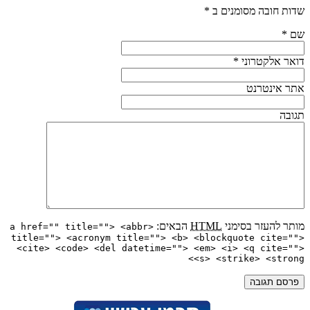
שדות חובה מסומנים ב
*
שם
*
דואר אלקטרוני
*
אתר אינטרנט
תגובה
מותר להעזר בסימני
HTML
הבאים:
<a href="" title=""> <abbr
title=""> <acronym title=""> <b> <blockquote cite="">
<cite> <code> <del datetime=""> <em> <i> <q cite="">
<s> <strike> <strong>