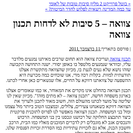
«
בוטל פרוייקט 2 מליון סיבות טובות של לאומי
עד כמה המדינה רשאית לפלוש לחדר המיטות?
»
צוואה – 5 סיבות לא לדחות תכנון
צוואה
|
פורסם בתאריך:
11 בדצמבר 2011
תכנון צוואה
ועריכת צוואה הוא תחום שרבים מאיתנו נמנעים מלדבר
עליו, ובוודאי שנמנעים מלטפל בו באופן יסודי. ישנה התחושה הקבועה
שזהו נושא שלא נעים לגעת בו, מכיוון שהצוואה מתקשרת אצלנו
תודעתית למוות. בקלות רבה מדי, אנו שוכחים כמה מכרעת היא
ההשפעה של צוואתנו דווקא על החיים, אלו שנשארים כאן אחרי לכתנו.
תכנון הצוואה בהחלט אינו מקדים את המאוחר, או כמו שאומרים אצלנו
בארגון משפחה חדשה, "תכנון צוואה – לא מתים מזה!". מכיוון שאין לנו
שליטה על מועד לכתנו מהעולם הזה, חשוב מאוד לתכנן ולערוך את
הצוואה דווקא כשאנחנו צעירים, צלולים, ובמצבנו הטוב ביותר מול עצמנו
ומול בני המשפחה. תכנון הצוואה מאפשר לנו לפרוס לתוכנית פרקטית
כיצד תתבצע החלוקה של רכושנו ונכסנו בין בני המשפחה. הרכוש
והנכסים אגב לא מוגבלים רק לדברים המובנים מאליו כמו הבית, הרכב
וחשבון הבנק, אלא גם לזכויות עתידיות כמו הסדרת זכויות הפנסיה שלנו,