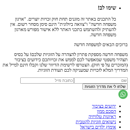
שימו לב!
כל התכנים באתר זה מוגנים תחת חוק זכויות יוצרים. "ארגון
משפחה חדשה" ו"צוואה ביולוגית" הינם סימן מסחר רשום. אין
להעתיק /להשתמש בתכני האתר ללא אישור מפורש מארגון
משפחה חדשה.
ברוכים הבאים למשפחה חדשה
משפחה חדשה מספקת פתרון להצהרה על הזוגיות שלכם! על בסיס
תצהיר משפטי שמאפשר לכם לממש את זכויותכם כידועים בציבור
(המוכרים על פי חוק). הצטרפו לרשימת הדיוור שלנו וקבלו חינם למייל את
המדריך המלא לזכויות שמעניקה לכם תעודת הזוגיות.
ידועים בציבור
הסכם ממון
ראיונות טלוויזיה
נישואים וזוגיות להטבית
אימוץ ילדים בישראל