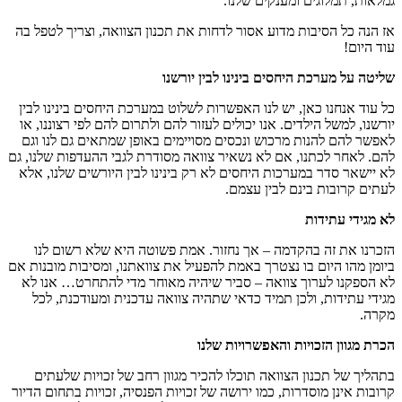
גמלאות, תמלוגים ומענקים שלנו.
אז הנה כל הסיבות מדוע אסור לדחות את תכנון הצוואה, וצריך לטפל בה
עוד היום!
שליטה על מערכת היחסים בינינו לבין יורשנו
כל עוד אנחנו כאן, יש לנו האפשרות לשלוט במערכת היחסים בינינו לבין
יורשנו, למשל הילדים. אנו יכולים לעזור להם ולתרום להם לפי רצוננו, או
לאפשר להם להנות מרכוש ונכסים מסויימים באופן שמתאים גם לנו וגם
להם. לאחר לכתנו, אם לא נשאיר צוואה מסודרת לגבי ההעדפות שלנו, גם
לא יישאר סדר במערכות היחסים לא רק בינינו לבין היורשים שלנו, אלא
לעתים קרובות בינם לבין עצמם.
לא מגידי עתידות
הזכרנו את זה בהקדמה – אך נחזור. אמת פשוטה היא שלא רשום לנו
ביומן מהו היום בו נצטרך באמת להפעיל את צוואתנו, ומסיבות מובנות אם
לא הספקנו לערוך צוואה – סביר שיהיה מאוחר מדי להתחרט… אנו לא
מגידי עתידות, ולכן תמיד כדאי שתהיה צוואה עדכנית ומעודכנת, לכל
מקרה.
הכרת מגוון הזכויות והאפשרויות שלנו
בתהליך של תכנון הצוואה תוכלו להכיר מגוון רחב של זכויות שלעתים
קרובות אינן מוסדרות, כמו ירושה של זכויות הפנסיה, זכויות בתחום הדיור