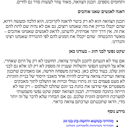
ותחומים נוספים. תכנון הצוואה, מאוד עוזר לעשות סדר גם לחיים.
דאגה לאנשים שאנו אוהבים
תכנון הצוואה הוא לא רק ביטוי לדאגה לקרובינו, הוא הלכה ומעשה וידוא,
שהם יקבלו בדיוק את מה שאנחנו רוצים, גם אם לא נהיה שם לתת להם
את זה. אין דרך יותר אמיתית, לדעתנו, לדאוג לאנשים שאנחנו אוהבים –
מאשר ההבטחה שהם יקבלו את המגיע להם לפי ההגדרה שאנחנו רצינו
והגדרנו.
שקט נפשי לבני הזוג – בעודנו כאן
אם עוד לא הגעתם לתכנן ולערוך צוואה, תחשבו לא רק על היום שאחרי,
אלא על השקט הנפשי והשלווה שעניין זה מספק לא רק לנו אלא גם לבני
הזוג שלנו, בעוד כולם כאן. בארגון משפחה חדשה, אנו מאמינים שתכנון
צוואה ועריכת צוואה צריכים להיות אחד מאבני היסוד של בניית הזוגיות.
לא מעט פעמים בני זוג נותרו נטולי זכויות או הושלכו לתוך מאבקים
משפטיים אף שידעו את כוונת בני זוגם שהלכו לעולמם – רק שזו לא
הייתה כתובה ומסודרת. תכנון הצוואה יספק שקט נפשי משמעותי
למערכת היחסים הזוגית שלכם. גם אם תבחרו שלא לדבר על זה יותר
מדי, וודאו שתכננתם וערכתם צוואה כראוי.
מידע נוסף
מדריך בנושא ירושה בין בני זוג
מדריך הזכויות למוריש ויורש