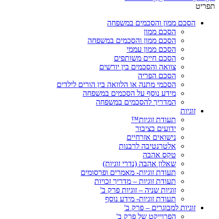
תפריט
הסכם ממון והסכמים במשפחה
הסכם ממון
הסכם ממון והסכמים במשפחה
הסכם ממון עממי
הסכם חיים משותפים
צוואה והסכמים בין יורשים
הסכם הפריה
הסכמי מתנה או הלוואה בין הורים לילדים
מידע נוסף על הסכמים במשפחה
המדריך להסכמים במשפחה
זוגיות
תעודת זוגיות™
ידועים בציבור
נישואים אזרחיים
אלטרנטיבה לרבנות
טקס אהבה
שאלון אהבה (נדרי זוגיות)
תעודת זוגיות- מאמרים ופרסומים
תעודת זוגיות – מדריך זכויות
זוגיות שניה – זוגיות פרק ב'
תעודת זוגיות- מידע נוסף
זוגיות למבוגרים – פרק ב'
הפרוייקט של פרק ב'