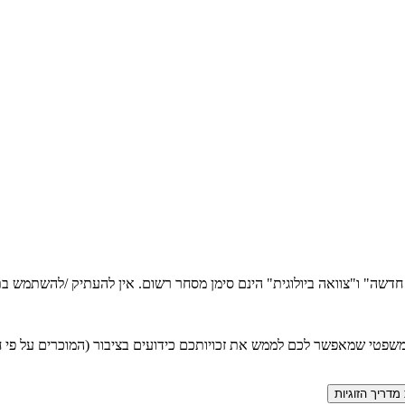
ה חדשה" ו"צוואה ביולוגית" הינם סימן מסחר רשום. אין להעתיק /להשתמש
טי שמאפשר לכם לממש את זכויותכם כידועים בציבור (המוכרים על פי חוק