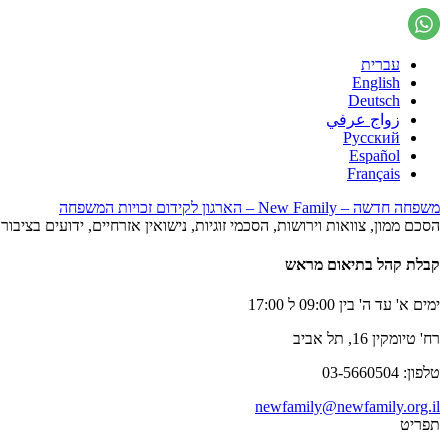
עברית
English
Deutsch
زواج عرفي
Русский
Español
Français
משפחה חדשה – New Family – הארגון לקידום זכויות המשפחה
הסכם ממון, צוואות וירושות, הסכמי זוגיות, נישואין אזרחיים, ידועים בציב
קבלת קהל בתיאום מראש
ימים א' עד ה' בין 09:00 ל 17:00
רח' טיומקין 16, תל אביב
טלפון: 03-5660504
newfamily@newfamily.org.il
תפריט