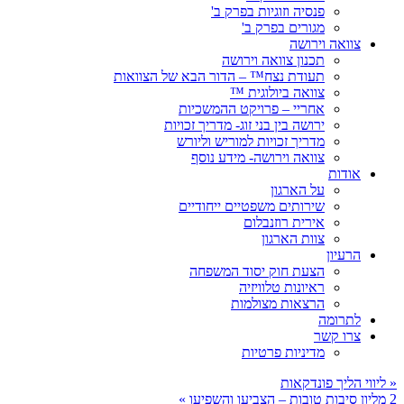
פנסיה וזוגיות בפרק ב'
מגורים בפרק ב'
צוואה וירושה
תכנון צוואה וירושה
תעודת נצח™ – הדור הבא של הצוואות
צוואה ביולוגית ™
אחריי – פרויקט ההמשכיות
ירושה בין בני זוג- מדריך זכויות
מדריך זכויות למוריש וליורש
צוואה וירושה- מידע נוסף
אודות
על הארגון
שירותים משפטיים ייחודיים
אירית רוזנבלום
צוות הארגון
הרעיון
הצעת חוק יסוד המשפחה
ראיונות טלוויזיה
הרצאות מצולמות
לתרומה
צרו קשר
מדיניות פרטיות
«
ליווי הליך פונדקאות
2 מליון סיבות טובות – הצביעו והשפיעו
»