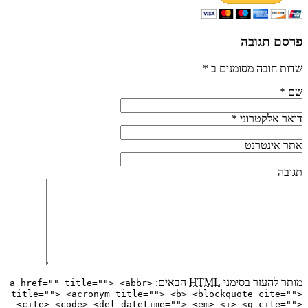
פרסם תגובה
שדות חובה מסומנים ב
*
שם
*
דואר אלקטרוני
*
אתר אינטרנט
תגובה
מותר להעזר בסימני
HTML
הבאים:
<a href="" title=""> <abbr
title=""> <acronym title=""> <b> <blockquote cite="">
<cite> <code> <del datetime=""> <em> <i> <q cite="">