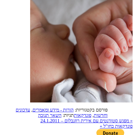
פורסם בקטגוריות:
הורות - מידע ומאמרים
,
עדכונים
וחדשות
,
פונדקאות
תגיות:
השאר תגובה
«
מפגש סטודנטים עם אירית רוזנבלום – 24.1.2011
פונדקאות בחו"ל
»