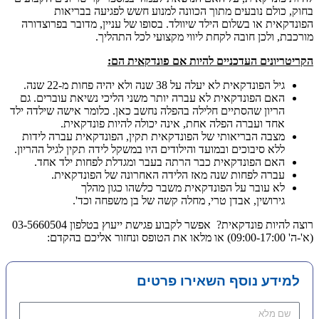
בחוק, כולם נובעים מתוך הכוונה למנוע חשש לפגיעה בבריאות
הפונדקאית או בשלום הילד שיוולד. בסופו של עניין, מדובר בפרוצדורה
מורכבת, ולכן חובה לקחת ליווי מקצועי לכל התהליך.
הקריטריונים
העדכניים להיות אם פונדקאית הם:
גיל הפונדקאית לא יעלה על 38 שנה ולא יהיה פחות מ-22 שנה.
האם הפונדקאית לא עברה יותר משני הליכי נשיאת עוברים. גם
הריון שהסתיים חלילה בהפלה נחשב כאן. כלומר אישה שילדה ילד
אחד ועברה הפלה אחת, אינה יכולה להיות פונדקאית.
מצבה הבריאותי של הפונדקאית תקין, הפונדקאית עברה לידות
ללא סיבוכים ובמועד והילודים היו במשקל לידה תקין לגיל ההריון.
האם הפונדקאית כבר הרתה בעבר ומגדלת לפחות ילד אחד.
עברה לפחות שנה מאז הלידה האחרונה של הפונדקאית.
לא עובר על הפונדקאית משבר כלשהו כגון מהלך
גירושין, אבדן טרי, מחלה קשה של בן משפחה וכד'.
רוצה להיות פונדקאית? אפשר לקבוע פגישת ייעוץ בטלפון 03-5660504
(א'-ה' 09:00-17:00) או מלאו את הטופס ונחזור אליכם בהקדם:
למידע נוסף השאירו פרטים