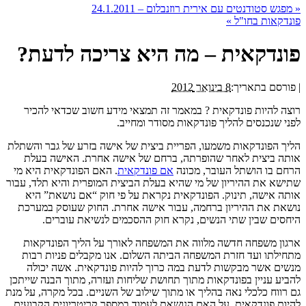
«
מפגש סטודנטים עם אירית רוזנבלום – 24.1.2011
פונדקאות בחו"ל
»
פונדקאית – מה היא צריכה לדעת?
|
פורסם בתאריך:
8 בינואר 2012
רוצה להיות פונדקאית ? במאמר זה תמצאי מידע חשוב שכדאי להכיר
לפני שנכנסים להליך פונדקאות מסודר ומחייב.
הליך הפונדקאות משמעו, הפריית ביצית של אישה בזרע של גבר והשתלת
אותה ביצית לאחר שהופרתה, ברחם של אישה אחרת. האישה בעלת
הרחם בו הושתל העובר, מכונה
אם פונדקאית
. האם הפונדקאית היא מי
שתישא את ההיריון של מי שהיא בעלת הביצית המופרית והיא תלד, עבור
אותה אישה, תינוק. הפונדקאית נקראת על פי חוק “אם נושאת” היא
נושאת את ההיריון ברחמה, עבור אישה אחרת. החוק שעוסק במערכת
היחסים שבין שתי הנשים, נקרא חוק ההסכמים לנשיאת עוברים.
ארגון משפחה חדשה מלווה את המשפחה לאורך על הליך הפונדקאות
מתחילתו ועד חזרת המשפחה הביתה השלום. אנו מקבלים פניות רבות
מנשים אשר מבקשות לדעת במה כרוך להיות פונדקאית. אשה יכולה
להביע עניין בפונדקאות מתוך תחושת שליחות ועזרה, מתוך הבנה שייתכן
גם רווח כלכלי נאה בהליך או מתוך שילוב של השניים. בכל מקרה, על מנת
להיות פונדקאית, על האם הנושאת לעמוד במספר קריטריונים הקבועים