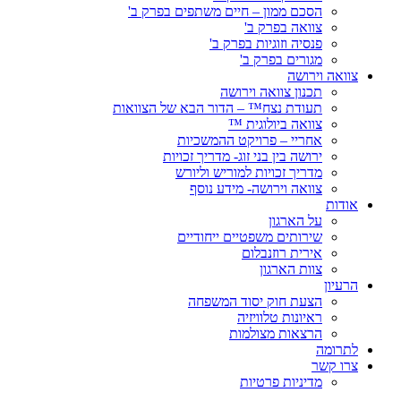
הסכם ממון – חיים משתפים בפרק ב'
צוואה בפרק ב'
פנסיה וזוגיות בפרק ב'
מגורים בפרק ב'
צוואה וירושה
תכנון צוואה וירושה
תעודת נצח™ – הדור הבא של הצוואות
צוואה ביולוגית ™
אחריי – פרויקט ההמשכיות
ירושה בין בני זוג- מדריך זכויות
מדריך זכויות למוריש וליורש
צוואה וירושה- מידע נוסף
אודות
על הארגון
שירותים משפטיים ייחודיים
אירית רוזנבלום
צוות הארגון
הרעיון
הצעת חוק יסוד המשפחה
ראיונות טלוויזיה
הרצאות מצולמות
לתרומה
צרו קשר
מדיניות פרטיות