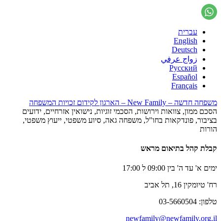
עברית
English
Deutsch
زواج عرفي
Русский
Español
Français
משפחה חדשה – New Family – הארגון לקידום זכויות המשפחה
הסכם ממון, צוואות וירושות, הסכמי זוגיות, נישואין אזרחיים, ידועים
בציבור, פונדקאות בחו"ל, משפחה גאה, סיוע משפטי, ייעוץ משפטי,
הורות
קבלת קהל בתיאום מראש
ימים א' עד ה' בין 09:00 ל 17:00
רח' טיומקין 16, תל אביב
טלפון: 03-5660504
newfamily@newfamily.org.il