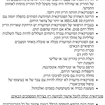
של ההריון או שהילוד היה נמוך משקל לגיל ההריון מתחת לאחוזון
החמישי.
הפונדקאית חוותה הריון חוץ רחמי.
הריונה האחרון של הפונדקאית המיודעת הסתיים בהפלה יזומה עם
הרחבת HEGAR 10 או יותר של צוואר הרחם.
בעברה הרפואי של הפונדקאית המיועדת יש הרחקת שאריות הריון
וחלל רחם פגום, אלא אם הוכח שהפגם תוקן.
הפונדקאית המיועדת עברה ניתוחים העלולים להיות בעלי השלכות
שליליות על מהלך הריון תקין.
אם הפונדקאית המיועדת סבלה או סובלת מאחד המצבים
הרפואיים הבאים:
סכרת הריונית
יתר לחץ דם
רעלת הריון בהריון שני או שלישי
השמנת יתר
הרפס גניטלי או קונדילומה אקומינטה.
דיספלזיה בצוואר הרחם.
מחלה כרונית עם סיכון לסיבוכי הריון.
פונדקאית מיועדת לא יכולה להיות עם עבר של או בעיצומו של
טיפול פסיכיאטרי.
מעשנת כבדה או משתמשת בסמים ואלכוהול.
פונדקאית יכולה לקבל אישור לבקשה רק בצירוף המסמכים הבאים:
חוות דעת מרופא משפחה הכולל בעצם אישור על כל הקריטריונים