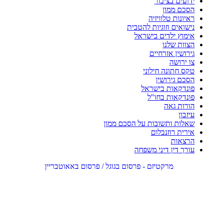
ידועים בציבור
הסכם ממון
ראיונות טלוויזיה
נישואים וזוגיות להטבית
אימוץ ילדים בישראל
הצוות שלנו
גירושין אזרחיים
צו ירושה
טקס חתונה חילוני
הסכם גירושין
פונדקאות בישראל
פונדקאות בחו"ל
הורות גאה
עיזבון
שאלות ותשובות על הסכם ממון
אירית רוזנבלום
הרצאות
עורך דין דיני משפחה
מרקטיזם - פרסום בגוגל / פרסום באאוטבריין