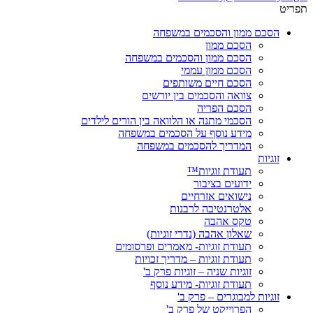
תפריט
הסכם ממון והסכמים במשפחה
הסכם ממון
הסכם ממון והסכמים במשפחה
הסכם ממון עממי
הסכם חיים משותפים
צוואה והסכמים בין יורשים
הסכם הפריה
הסכמי מתנה או הלוואה בין הורים לילדים
מידע נוסף על הסכמים במשפחה
המדריך להסכמים במשפחה
זוגיות
תעודת זוגיות™
ידועים בציבור
נישואים אזרחיים
אלטרנטיבה לרבנות
טקס אהבה
שאלון אהבה (נדרי זוגיות)
תעודת זוגיות- מאמרים ופרסומים
תעודת זוגיות – מדריך זכויות
זוגיות שניה – זוגיות פרק ב'
תעודת זוגיות- מידע נוסף
זוגיות למבוגרים – פרק ב'
הפרוייקט של פרק ב'