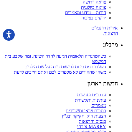
צוואה וירושה
צוואה ביולוגית
הורות – מידע ומאמרים
ידועים בציבור
אירית רוזנבלום
הרצאות
מהבלוג
כשהטרגדיה הלאומית הגיעה לחדר השינה, ומה שקבע בית
המשפט
השלכות מס ביחס לרישום דירה על שם הילדים
משהו שההורים לא מספרים לכם ואתם חייבים לדעת
חדשות הארגון
עדכונים וחדשות
עיתונות ותקשורת
מאמרים
כתבות וידאו ותשדירים
הצעות חוק, חקיקה ובג"ץ
כנסים והרצאות
MARRY אזרחי
מילון המשפחה החדשה