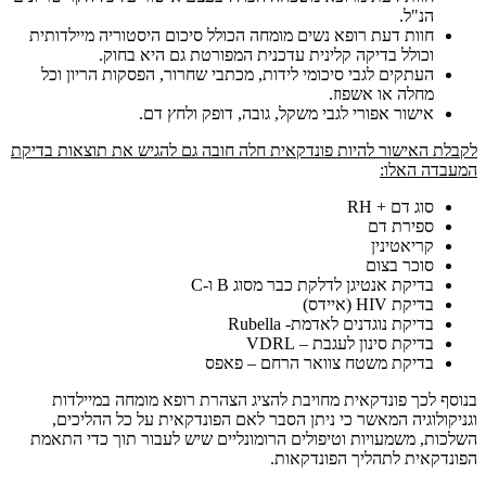
הנ"ל.
חוות דעת רופא נשים מומחה הכולל סיכום היסטוריה מיילדותית
וכולל בדיקה קלינית עדכנית המפורטת גם היא בחוק.
העתקים לגבי סיכומי לידות, מכתבי שחרור, הפסקות הריון וכל
מחלה או אשפוז.
אישור אפורי לגבי משקל, גובה, דופק ולחץ דם.
לקבלת האישור להיות פונדקאית חלה חובה גם להגיש את תוצאות בדיקת
המעבדה האלו:
סוג דם + RH
ספירת דם
קריאטינין
סוכר בצום
בדיקת אנטיגן לדלקת כבר מסוג B ו-C
בדיקת HIV (איידס)
בדיקת נוגדנים לאדמת- Rubella
בדיקת סינון לעגבת – VDRL
בדיקת משטח צוואר הרחם – פאפס
בנוסף לכך פונדקאית מחויבת להציג הצהרת רופא מומחה במיילדות
וגניקולוגיה המאשר כי ניתן הסבר לאם הפונדקאית על כל ההליכים,
השלכות, משמעויות וטיפולים הרומונליים שיש לעבור תוך כדי התאמת
הפונדקאית לתהליך הפונדקאות.