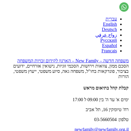
עברית
English
Deutsch
زواج عرفي
Русский
Español
Français
משפחה חדשה – New Family – הארגון לקידום זכויות המשפחה
הסכם ממון, צוואות וירושות, הסכמי זוגיות, נישואין אזרחיים, ידועים
בציבור, פונדקאות בחו"ל, משפחה גאה, סיוע משפטי, ייעוץ משפטי,
הורות
קבלת קהל בתיאום מראש
ימים א' עד ה' בין 09:00 ל 17:00
רח' טיומקין 16, תל אביב
טלפון: 03-5660504
newfamily@newfamily.org.il