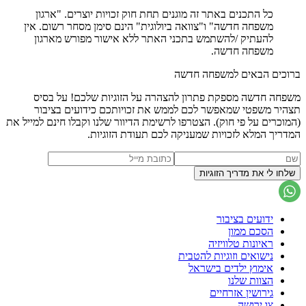
כל התכנים באתר זה מוגנים תחת חוק זכויות יוצרים. "ארגון
משפחה חדשה" ו"צוואה ביולוגית" הינם סימן מסחר רשום. אין
להעתיק /להשתמש בתכני האתר ללא אישור מפורש מארגון
משפחה חדשה.
ברוכים הבאים למשפחה חדשה
משפחה חדשה מספקת פתרון להצהרה על הזוגיות שלכם! על בסיס
תצהיר משפטי שמאפשר לכם לממש את זכויותכם כידועים בציבור
(המוכרים על פי חוק). הצטרפו לרשימת הדיוור שלנו וקבלו חינם למייל את
המדריך המלא לזכויות שמעניקה לכם תעודת הזוגיות.
ידועים בציבור
הסכם ממון
ראיונות טלוויזיה
נישואים וזוגיות להטבית
אימוץ ילדים בישראל
הצוות שלנו
גירושין אזרחיים
צו ירושה