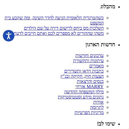
מהבלוג
כשהטרגדיה הלאומית הגיעה לחדר השינה, ומה שקבע בית
המשפט
השלכות מס ביחס לרישום דירה על שם הילדים
משהו שההורים לא מספרים לכם ואתם חייבים לדעת
חדשות הארגון
עדכונים וחדשות
עיתונות ותקשורת
מאמרים
כתבות וידאו ותשדירים
הצעות חוק, חקיקה ובג"ץ
כנסים והרצאות
MARRY אזרחי
מילון המשפחה החדשה
נתונים מידע וסטטיסטיקות
אודות
לתרומה
מדיניות הפרטיות
שימו לב!