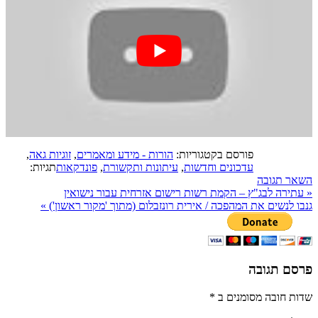
פורסם בקטגוריות:
הורות - מידע ומאמרים
,
זוגיות גאה
,
עדכונים וחדשות
,
עיתונות ותקשורת
,
פונדקאות
תגיות:
השאר תגובה
«
עתירה לבג"ץ – הקמת רשות רישום אזרחית עבור נישואין
גנבו לנשים את המהפכה / אירית רונזבלום (מתוך 'מקור ראשון')
»
פרסם תגובה
שדות חובה מסומנים ב
*