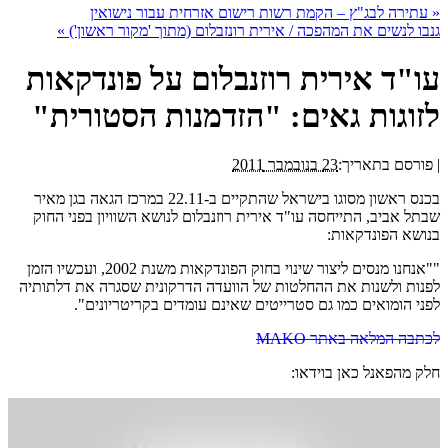
«
עתירה לבג"ץ – הקמת רשות רישום אזרחית עבור נישואין
גנבו לנשים את המהפכה / אירית רונזבלום (מתוך 'מקור ראשון')
»
עו"ד אירית רוזנבלום על פונדקאות
לזוגות גאים: "הזדמנות הסטורית"
|
פורסם בתאריך:
23 בנובמבר 2011
בכנס ראשון מסוגו בישראל שהתקיים ב-22.11 במרכז הגאה בגן מאיר
שבתל אביב, התייחסה עו"ד אירית רוזנבלום לנושא השוויון בפני החוק
בנושא הפונדקאות:
""אנחנו מנסים ליצור שינוי בחוק הפונדקאות משנת 2002, ועכשיו הזמן
לפנות ולשנות את ההחלטות של הוועדה הדרקונית שסגרה את דלתותיה
לפני הומואים כמו גם סטרייטים שאינם עומדים בקריטריונים".
לכתבה המלאה באתר MAKO
חלק מהפאנל כאן בוידאו: