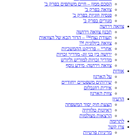
הסכם ממון – חיים משתפים בפרק ב'
צוואה בפרק ב'
פנסיה וזוגיות בפרק ב'
מגורים בפרק ב'
צוואה וירושה
תכנון צוואה וירושה
תעודת נצח™ – הדור הבא של הצוואות
צוואה ביולוגית ™
אחריי – פרויקט ההמשכיות
ירושה בין בני זוג- מדריך זכויות
מדריך זכויות למוריש וליורש
צוואה וירושה- מידע נוסף
אודות
על הארגון
שירותים משפטיים ייחודיים
אירית רוזנבלום
צוות הארגון
הרעיון
הצעת חוק יסוד המשפחה
ראיונות טלוויזיה
הרצאות מצולמות
לתרומה
צרו קשר
מדיניות פרטיות