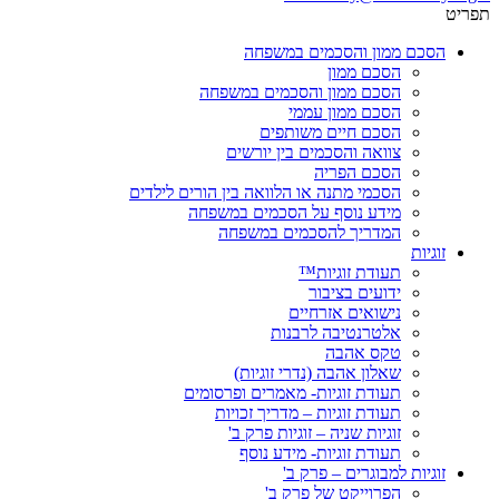
תפריט
הסכם ממון והסכמים במשפחה
הסכם ממון
הסכם ממון והסכמים במשפחה
הסכם ממון עממי
הסכם חיים משותפים
צוואה והסכמים בין יורשים
הסכם הפריה
הסכמי מתנה או הלוואה בין הורים לילדים
מידע נוסף על הסכמים במשפחה
המדריך להסכמים במשפחה
זוגיות
תעודת זוגיות™
ידועים בציבור
נישואים אזרחיים
אלטרנטיבה לרבנות
טקס אהבה
שאלון אהבה (נדרי זוגיות)
תעודת זוגיות- מאמרים ופרסומים
תעודת זוגיות – מדריך זכויות
זוגיות שניה – זוגיות פרק ב'
תעודת זוגיות- מידע נוסף
זוגיות למבוגרים – פרק ב'
הפרוייקט של פרק ב'