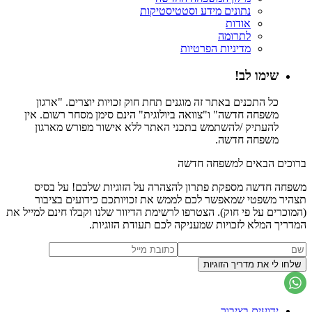
נתונים מידע וסטטיסטיקות
אודות
לתרומה
מדיניות הפרטיות
שימו לב!
כל התכנים באתר זה מוגנים תחת חוק זכויות יוצרים. "ארגון
משפחה חדשה" ו"צוואה ביולוגית" הינם סימן מסחר רשום. אין
להעתיק /להשתמש בתכני האתר ללא אישור מפורש מארגון
משפחה חדשה.
ברוכים הבאים למשפחה חדשה
משפחה חדשה מספקת פתרון להצהרה על הזוגיות שלכם! על בסיס
תצהיר משפטי שמאפשר לכם לממש את זכויותכם כידועים בציבור
(המוכרים על פי חוק). הצטרפו לרשימת הדיוור שלנו וקבלו חינם למייל את
המדריך המלא לזכויות שמעניקה לכם תעודת הזוגיות.
ידועים בציבור