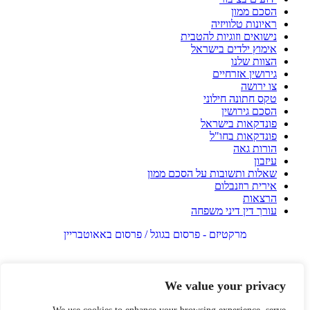
הסכם ממון
ראיונות טלוויזיה
נישואים וזוגיות להטבית
אימוץ ילדים בישראל
הצוות שלנו
גירושין אזרחיים
צו ירושה
טקס חתונה חילוני
הסכם גירושין
פונדקאות בישראל
פונדקאות בחו"ל
הורות גאה
עיזבון
שאלות ותשובות על הסכם ממון
אירית רוזנבלום
הרצאות
עורך דין דיני משפחה
מרקטיזם - פרסום בגוגל / פרסום באאוטבריין
We value your privacy