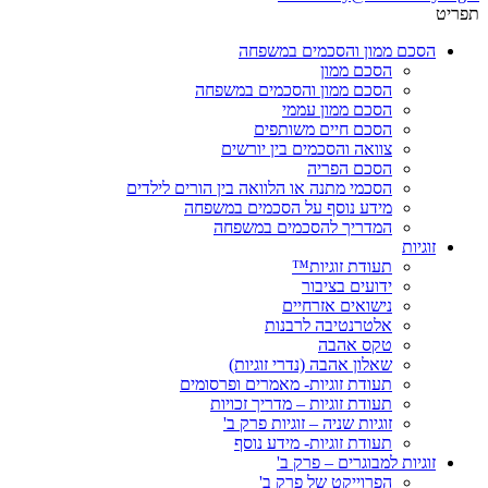
תפריט
הסכם ממון והסכמים במשפחה
הסכם ממון
הסכם ממון והסכמים במשפחה
הסכם ממון עממי
הסכם חיים משותפים
צוואה והסכמים בין יורשים
הסכם הפריה
הסכמי מתנה או הלוואה בין הורים לילדים
מידע נוסף על הסכמים במשפחה
המדריך להסכמים במשפחה
זוגיות
תעודת זוגיות™
ידועים בציבור
נישואים אזרחיים
אלטרנטיבה לרבנות
טקס אהבה
שאלון אהבה (נדרי זוגיות)
תעודת זוגיות- מאמרים ופרסומים
תעודת זוגיות – מדריך זכויות
זוגיות שניה – זוגיות פרק ב'
תעודת זוגיות- מידע נוסף
זוגיות למבוגרים – פרק ב'
הפרוייקט של פרק ב'