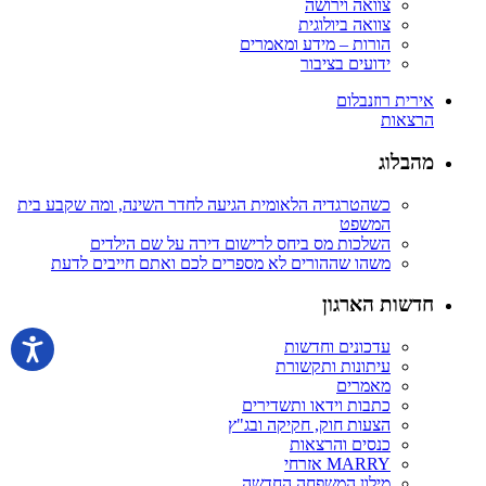
צוואה וירושה
צוואה ביולוגית
הורות – מידע ומאמרים
ידועים בציבור
אירית רוזנבלום
הרצאות
מהבלוג
כשהטרגדיה הלאומית הגיעה לחדר השינה, ומה שקבע בית
המשפט
השלכות מס ביחס לרישום דירה על שם הילדים
משהו שההורים לא מספרים לכם ואתם חייבים לדעת
חדשות הארגון
עדכונים וחדשות
עיתונות ותקשורת
מאמרים
כתבות וידאו ותשדירים
הצעות חוק, חקיקה ובג"ץ
כנסים והרצאות
MARRY אזרחי
מילון המשפחה החדשה