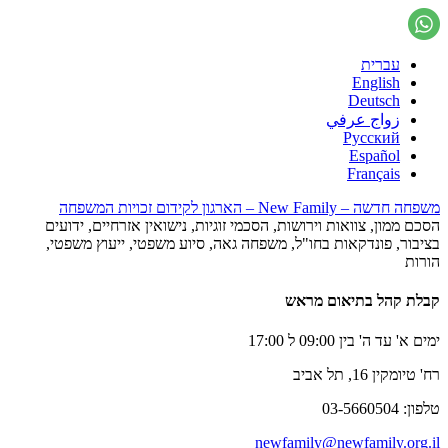
עברית
English
Deutsch
زواج عرفي
Русский
Español
Français
משפחה חדשה – New Family – הארגון לקידום זכויות המשפחה
הסכם ממון, צוואות וירושות, הסכמי זוגיות, נישואין אזרחיים, ידועים
בציבור, פונדקאות בחו"ל, משפחה גאה, סיוע משפטי, ייעוץ משפטי,
הורות
קבלת קהל בתיאום מראש
ימים א' עד ה' בין 09:00 ל 17:00
רח' טיומקין 16, תל אביב
טלפון: 03-5660504
newfamily@newfamily.org.il