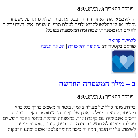
|
פורסם בתאריך:
26 במרץ 2007
הן לא מצאו את האחד והיחיד, ובכל זאת בחרו שלא לוותר על משפחה
גדולה. אז הן החליטו להביא ילדים לעולם מבני זוג שונים. אילו נשים יכולות
להקים תא משפחתי שכזה ומה המשמעות בפועל?
להמשך קריאה
פורסם בקטגוריות:
עיתונות ותקשורת
|
השאר תגובה
ב – מילון המשפחה החדשה
|
פורסם בתאריך:
15 במרץ 2007
בגידה, מונח כולל של מעילה באמון, ביטוי זה משמש בדרך כלל בחיי
משפחה, לתיאור מעילה באמון של בן/בת זוג ה"חוטא" בקיום מערכת
יחסים אינטימית עם בן/בת זוג זר. במשפחה הדוגלת ביחסי אהבה חופשיים
פעילות מעין זו לא תחשב כבגידה. בגד כפת, קנדום, אמצעי מניעה
לשימוש על ידי הגבר, המהווה כיסוי מחומר פלסטי אטום ומונע הדבקות
[…]