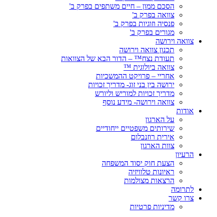
הסכם ממון – חיים משתפים בפרק ב'
צוואה בפרק ב'
פנסיה וזוגיות בפרק ב'
מגורים בפרק ב'
צוואה וירושה
תכנון צוואה וירושה
תעודת נצח™ – הדור הבא של הצוואות
צוואה ביולוגית ™
אחריי – פרויקט ההמשכיות
ירושה בין בני זוג- מדריך זכויות
מדריך זכויות למוריש וליורש
צוואה וירושה- מידע נוסף
אודות
על הארגון
שירותים משפטיים ייחודיים
אירית רוזנבלום
צוות הארגון
הרעיון
הצעת חוק יסוד המשפחה
ראיונות טלוויזיה
הרצאות מצולמות
לתרומה
צרו קשר
מדיניות פרטיות