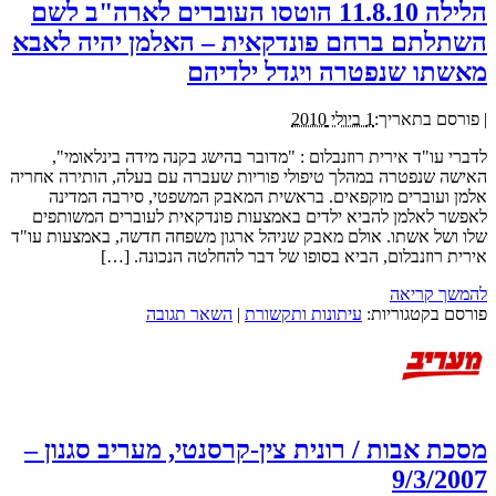
הלילה 11.8.10 הוטסו העוברים לארה"ב לשם
השתלתם ברחם פונדקאית – האלמן יהיה לאבא
מאשתו שנפטרה ויגדל ילדיהם
|
פורסם בתאריך:
1 ביולי 2010
לדברי עו"ד אירית רוזנבלום : "מדובר בהישג בקנה מידה בינלאומי",
האישה שנפטרה במהלך טיפולי פוריות שעברה עם בעלה, הותירה אחריה
אלמן ועוברים מוקפאים. בראשית המאבק המשפטי, סירבה המדינה
לאפשר לאלמן להביא ילדים באמצעות פונדקאית לעוברים המשותפים
שלו ושל אשתו. אולם מאבק שניהל ארגון משפחה חדשה, באמצעות עו"ד
אירית רוזנבלום, הביא בסופו של דבר להחלטה הנכונה. […]
להמשך קריאה
פורסם בקטגוריות:
עיתונות ותקשורת
|
השאר תגובה
מסכת אבות / רונית צין-קרסנטי, מעריב סגנון –
9/3/2007