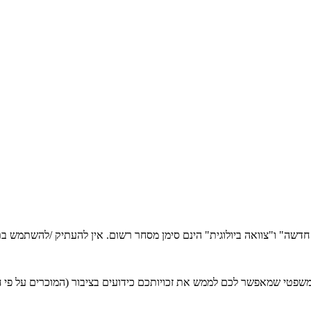
ה חדשה" ו"צוואה ביולוגית" הינם סימן מסחר רשום. אין להעתיק /להשתמש
טי שמאפשר לכם לממש את זכויותכם כידועים בציבור (המוכרים על פי חוק