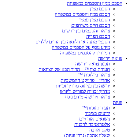
הסכם ממון והסכמים במשפחה
הסכם ממון
הסכם ממון והסכמים במשפחה
הסכם ממון עממי
הסכם חיים משותפים
צוואה והסכמים בין יורשים
הסכם הפריה
הסכמי מתנה או הלוואה בין הורים לילדים
מידע נוסף על הסכמים במשפחה
המדריך להסכמים במשפחה
צוואה וירושה
תכנון צוואה וירושה
תעודת נצח™ – הדור הבא של הצוואות
צוואה ביולוגית ™
אחריי – פרויקט ההמשכיות
ירושה בין בני זוג- מדריך זכויות
מדריך זכויות למוריש וליורש
צוואה וירושה- מידע נוסף
זוגיות
תעודת זוגיות™
ידועים בציבור
נישואים אזרחיים
אלטרנטיבה לרבנות
טקס אהבה
שאלון אהבה (נדרי זוגיות)