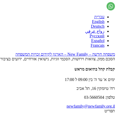
עברית
English
Deutsch
زواج عرفي
Русский
Español
Français
משפחה חדשה – New Family – הארגון לקידום זכויות המשפחה
הסכם ממון, צוואות וירושות, הסכמי זוגיות, נישואין אזרחיים, ידועים בציב
קבלת קהל בתיאום מראש
ימים א' עד ה' בין 09:00 ל 17:00
רח' טיומקין 16, תל אביב
טלפון: 03-5660504
newfamily@newfamily.org.il
תפריט