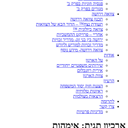
פנסיה וזוגיות בפרק ב'
מגורים בפרק ב'
צוואה וירושה
תכנון צוואה וירושה
תעודת נצח™ – הדור הבא של הצוואות
צוואה ביולוגית ™
אחריי – פרויקט ההמשכיות
ירושה בין בני זוג- מדריך זכויות
מדריך זכויות למוריש וליורש
צוואה וירושה- מידע נוסף
אודות
על הארגון
שירותים משפטיים ייחודיים
אירית רוזנבלום
צוות הארגון
הרעיון
הצעת חוק יסוד המשפחה
ראיונות טלוויזיה
הרצאות מצולמות
לתרומה
צרו קשר
מדיניות פרטיות
ארכיון תגית:
אימהות