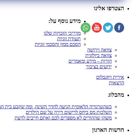
הצטרפו אלינו
מידע נוסף על:
מדריכי הזכויות שלנו
תעודת זוגיות
הסכם ממון והסכמי זוגיות
צוואה וירושה
צוואה ביולוגית
הורות – מידע ומאמרים
ידועים בציבור
אירית רוזנבלום
הרצאות
מהבלוג
כשהטרגדיה הלאומית הגיעה לחדר השינה, ומה שקבע בית ה
השלכות מס ביחס לרישום דירה על שם הילדים
משהו שההורים לא מספרים לכם ואתם חייבים לדעת
חדשות הארגון