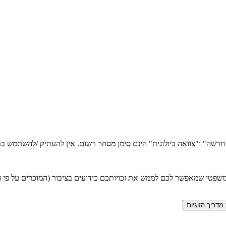
ה חדשה" ו"צוואה ביולוגית" הינם סימן מסחר רשום. אין להעתיק /להשתמש
טי שמאפשר לכם לממש את זכויותכם כידועים בציבור (המוכרים על פי חוק