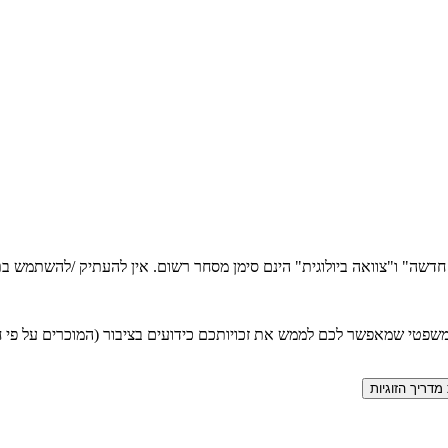
ה חדשה" ו"צוואה ביולוגית" הינם סימן מסחר רשום. אין להעתיק /להשתמש
טי שמאפשר לכם לממש את זכויותכם כידועים בציבור (המוכרים על פי חוק