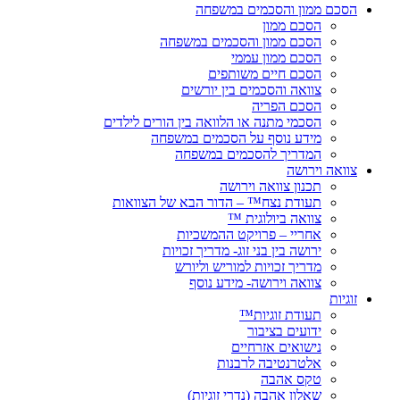
הסכם ממון והסכמים במשפחה
הסכם ממון
הסכם ממון והסכמים במשפחה
הסכם ממון עממי
הסכם חיים משותפים
צוואה והסכמים בין יורשים
הסכם הפריה
הסכמי מתנה או הלוואה בין הורים לילדים
מידע נוסף על הסכמים במשפחה
המדריך להסכמים במשפחה
צוואה וירושה
תכנון צוואה וירושה
תעודת נצח™ – הדור הבא של הצוואות
צוואה ביולוגית ™
אחריי – פרויקט ההמשכיות
ירושה בין בני זוג- מדריך זכויות
מדריך זכויות למוריש וליורש
צוואה וירושה- מידע נוסף
זוגיות
תעודת זוגיות™
ידועים בציבור
נישואים אזרחיים
אלטרנטיבה לרבנות
טקס אהבה
שאלון אהבה (נדרי זוגיות)