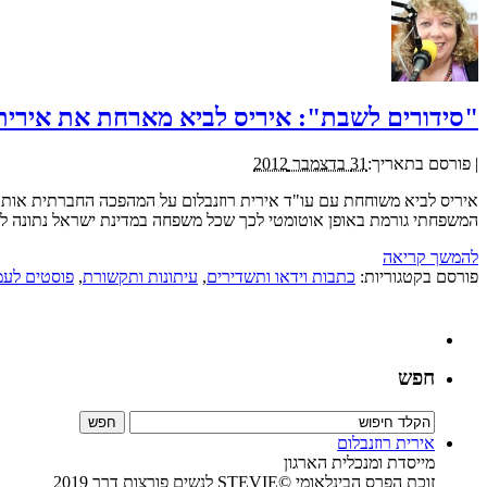
"סידורים לשבת": איריס לביא מארחת את אירית 
|
פורסם בתאריך:
31 בדצמבר 2012
איריס לביא משוחחת עם עו"ד אירית רוזנבלום על המהפכה החברתית אותה
המשפחתי גורמת באופן אוטומטי לכך שכל משפחה במדינת ישראל נתונה לאפ
להמשך קריאה
פורסם בקטגוריות:
כתבות וידאו ותשדירים
,
עיתונות ותקשורת
,
פוסטים לעמ
חפש
אירית רוזנבלום
מייסדת ומנכלית הארגון
זוכת הפרס הבינלאומי ©STEVIE לנשים פורצות דרך 2019