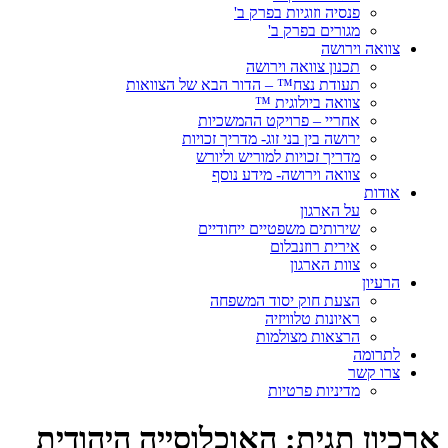
פנסיה וזוגיות בפרק ב'
מגורים בפרק ב'
צוואה וירושה
תכנון צוואה וירושה
תעודת נצח™ – הדור הבא של הצוואות
צוואה ביולוגית ™
אחריי – פרויקט ההמשכיות
ירושה בין בני זוג- מדריך זכויות
מדריך זכויות למוריש וליורש
צוואה וירושה- מידע נוסף
אודות
על הארגון
שירותים משפטיים ייחודיים
אירית רוזנבלום
צוות הארגון
הרעיון
הצעת חוק יסוד המשפחה
ראיונות טלוויזיה
הרצאות מצולמות
לתרומה
צרו קשר
מדיניות פרטיות
ארכיון תגית:
האוכלוסייה היהודית