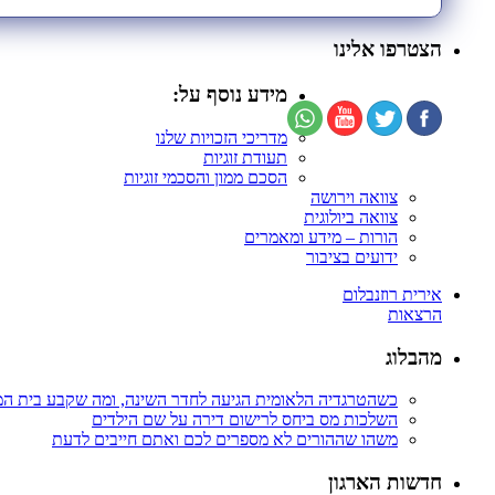
הצטרפו אלינו
מידע נוסף על:
מדריכי הזכויות שלנו
תעודת זוגיות
הסכם ממון והסכמי זוגיות
צוואה וירושה
צוואה ביולוגית
הורות – מידע ומאמרים
ידועים בציבור
אירית רוזנבלום
הרצאות
מהבלוג
כשהטרגדיה הלאומית הגיעה לחדר השינה, ומה שקבע בית ה
השלכות מס ביחס לרישום דירה על שם הילדים
משהו שההורים לא מספרים לכם ואתם חייבים לדעת
חדשות הארגון