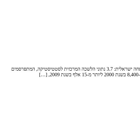
בתוך פחות מעשור גדל ב-80% מספר האמהות החד-הוריות הרווקות בישראל, כך עולה מנתוני הלמ"ס לרגל יום המשפחה. מספר הנפשות הממוצע במשפחה ישראלית: 3.7 נתוני הלשכה המרכזית לסטטיסטיקה, המתפרסמים