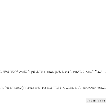
ה חדשה" ו"צוואה ביולוגית" הינם סימן מסחר רשום. אין להעתיק /להשתמש
טי שמאפשר לכם לממש את זכויותכם כידועים בציבור (המוכרים על פי חוק