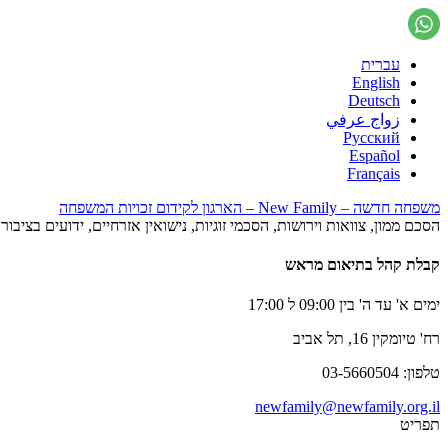
עברית
English
Deutsch
زواج عرفي
Русский
Español
Français
משפחה חדשה – New Family – הארגון לקידום זכויות המשפחה
הסכם ממון, צוואות וירושות, הסכמי זוגיות, נישואין אזרחיים, ידועים בציב
קבלת קהל בתיאום מראש
ימים א' עד ה' בין 09:00 ל 17:00
רח' טיומקין 16, תל אביב
טלפון: 03-5660504
newfamily@newfamily.org.il
תפריט