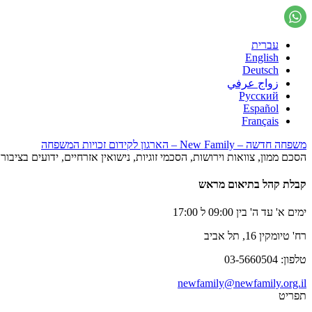
עברית
English
Deutsch
زواج عرفي
Русский
Español
Français
משפחה חדשה – New Family – הארגון לקידום זכויות המשפחה
הסכם ממון, צוואות וירושות, הסכמי זוגיות, נישואין אזרחיים, ידועים בציב
קבלת קהל בתיאום מראש
ימים א' עד ה' בין 09:00 ל 17:00
רח' טיומקין 16, תל אביב
טלפון: 03-5660504
newfamily@newfamily.org.il
תפריט