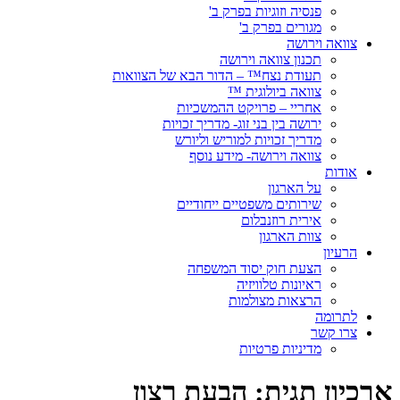
פנסיה וזוגיות בפרק ב'
מגורים בפרק ב'
צוואה וירושה
תכנון צוואה וירושה
תעודת נצח™ – הדור הבא של הצוואות
צוואה ביולוגית ™
אחריי – פרויקט ההמשכיות
ירושה בין בני זוג- מדריך זכויות
מדריך זכויות למוריש וליורש
צוואה וירושה- מידע נוסף
אודות
על הארגון
שירותים משפטיים ייחודיים
אירית רוזנבלום
צוות הארגון
הרעיון
הצעת חוק יסוד המשפחה
ראיונות טלוויזיה
הרצאות מצולמות
לתרומה
צרו קשר
מדיניות פרטיות
ארכיון תגית:
הבעת רצון