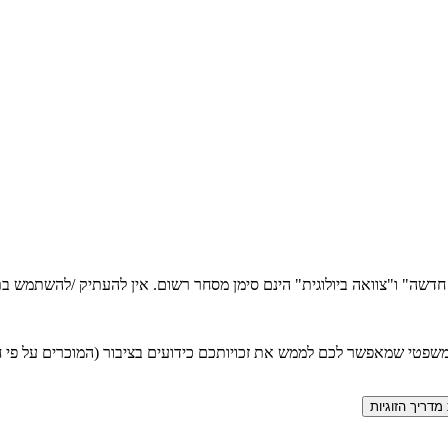
ה חדשה" ו"צוואה ביולוגית" הינם סימן מסחר רשום. אין להעתיק /להשתמש
טי שמאפשר לכם לממש את זכויותכם כידועים בציבור (המוכרים על פי חוק