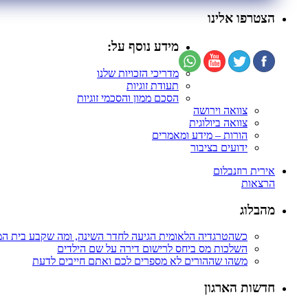
הצטרפו אלינו
מידע נוסף על:
מדריכי הזכויות שלנו
תעודת זוגיות
הסכם ממון והסכמי זוגיות
צוואה וירושה
צוואה ביולוגית
הורות – מידע ומאמרים
ידועים בציבור
אירית רוזנבלום
הרצאות
מהבלוג
כשהטרגדיה הלאומית הגיעה לחדר השינה, ומה שקבע בית ה
השלכות מס ביחס לרישום דירה על שם הילדים
משהו שההורים לא מספרים לכם ואתם חייבים לדעת
חדשות הארגון