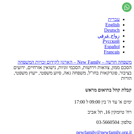
עברית
English
Deutsch
زواج عرفي
Русский
Español
Français
משפחה חדשה – New Family – הארגון לקידום זכויות המשפחה
הסכם ממון, צוואות וירושות, הסכמי זוגיות, נישואין אזרחיים, ידועים
בציבור, פונדקאות בחו"ל, משפחה גאה, סיוע משפטי, ייעוץ משפטי,
הורות
קבלת קהל בתיאום מראש
ימים א' עד ה' בין 09:00 ל 17:00
רח' טיומקין 16, תל אביב
טלפון: 03-5660504
newfamily@newfamily.org.il