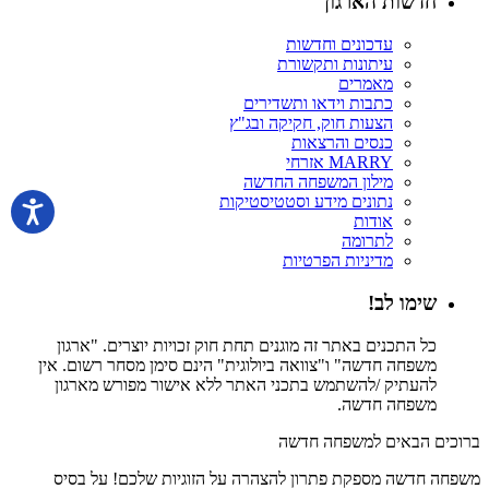
חדשות הארגון
עדכונים וחדשות
עיתונות ותקשורת
מאמרים
כתבות וידאו ותשדירים
הצעות חוק, חקיקה ובג"ץ
כנסים והרצאות
MARRY אזרחי
מילון המשפחה החדשה
נתונים מידע וסטטיסטיקות
אודות
לתרומה
מדיניות הפרטיות
שימו לב!
כל התכנים באתר זה מוגנים תחת חוק זכויות יוצרים. "ארגון
משפחה חדשה" ו"צוואה ביולוגית" הינם סימן מסחר רשום. אין
להעתיק /להשתמש בתכני האתר ללא אישור מפורש מארגון
משפחה חדשה.
ברוכים הבאים למשפחה חדשה
משפחה חדשה מספקת פתרון להצהרה על הזוגיות שלכם! על בסיס