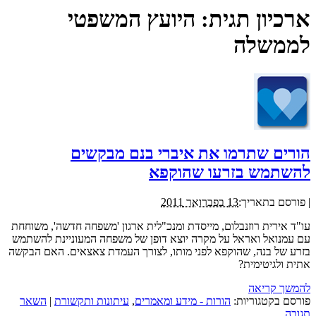
ארכיון תגית:
היועץ המשפטי
לממשלה
הורים שתרמו את איברי בנם מבקשים
להשתמש בזרעו שהוקפא
|
פורסם בתאריך:
13 בפברואר 2011
עו"ד אירית רוזנבלום, מייסדת ומנכ"לית ארגון 'משפחה חדשה', משוחחת
עם עמנואל ואראל על מקרה יוצא דופן של משפחה המעוניינת להשתמש
בזרע של בנה, שהוקפא לפני מותו, לצורך העמדת צאצאים. האם הבקשה
אתית ולגיטימית?
להמשך קריאה
פורסם בקטגוריות:
הורות - מידע ומאמרים
,
עיתונות ותקשורת
|
השאר
תגובה