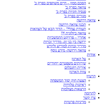
הסכם ממון – חיים משתפים בפרק ב'
צוואה בפרק ב'
פנסיה וזוגיות בפרק ב'
מגורים בפרק ב'
צוואה וירושה
תכנון צוואה וירושה
תעודת נצח™ – הדור הבא של הצוואות
צוואה ביולוגית ™
אחריי – פרויקט ההמשכיות
ירושה בין בני זוג- מדריך זכויות
מדריך זכויות למוריש וליורש
צוואה וירושה- מידע נוסף
אודות
על הארגון
שירותים משפטיים ייחודיים
אירית רוזנבלום
צוות הארגון
הרעיון
הצעת חוק יסוד המשפחה
ראיונות טלוויזיה
הרצאות מצולמות
לתרומה
צרו קשר
מדיניות פרטיות