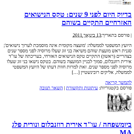
בדיוק היום לפני 9 שנים: טקס הנישואים
האזרחיים התקיים בשוהם
|
פורסם בתאריך:
13 בינואר 2011
היועץ המשפטי לממשלה: 'מועצה מקומית אינה מוסמכת לערוך נישואים';
סגנית ראש מועצת שוהם משיאה בני זוג שעלו מרוסיה לפני מספר שנים
בצהריים (ראשון) התקיים טקס הנישואים האזרחי, בעריכתה של עו"ד
אירית רוזנבלום, סמוך לבניין המועצה בשוהם. בטקס נישאו בני זוג שעלו
מרוסיה לפני מספר שנים. זאת למרות חוות דעתו של היועץ המשפטי
לממשלה, אליקים רובינשטיין […]
להמשך קריאה
פורסם בקטגוריות:
עיתונות ותקשורת
|
השאר תגובה
ביומשפחה / עו"ד אירית רוזנבלום ונורית פלג
MA