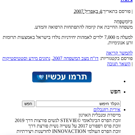
|
פורסם בתאריך:
4 באפריל 2007
בּיוֹמִשְפָּחַה
משפחה החייבת את קיומה להתפתחות הרפואה והמדע.
למעלה מ 7,000 ילדים לאמהות יחידניות נולדו בישראל באמצעות תרומות
זרע אנונימיות.
להמשך קריאה
פורסם בקטגוריות:
דו"ח מצב המשפחה 2007
,
נתונים מידע וסטטיסטיקות
|
השאר תגובה
חפש
אירית רוזנבלום
מייסדת ומנכלית הארגון
זוכת הפרס הבינלאומי ©STEVIE לנשים פורצות דרך 2019
זוכת פרס רפפורט 2017 על עשייה נשית פורצת דרך
זוכת הפרס העולמי INNOVACTION לחדשנות ויצירתיות