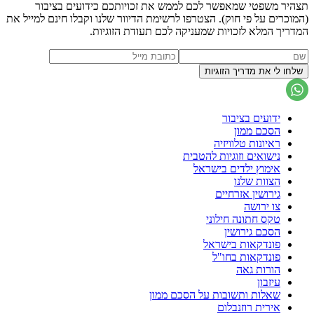
תצהיר משפטי שמאפשר לכם לממש את זכויותכם כידועים בציבור
(המוכרים על פי חוק). הצטרפו לרשימת הדיוור שלנו וקבלו חינם למייל את
המדריך המלא לזכויות שמעניקה לכם תעודת הזוגיות.
ידועים בציבור
הסכם ממון
ראיונות טלוויזיה
נישואים וזוגיות להטבית
אימוץ ילדים בישראל
הצוות שלנו
גירושין אזרחיים
צו ירושה
טקס חתונה חילוני
הסכם גירושין
פונדקאות בישראל
פונדקאות בחו"ל
הורות גאה
עיזבון
שאלות ותשובות על הסכם ממון
אירית רוזנבלום