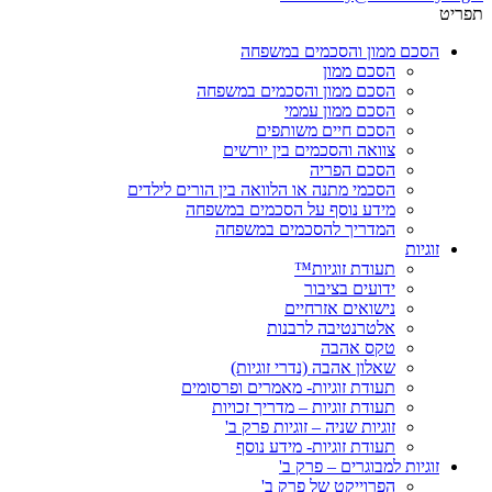
תפריט
הסכם ממון והסכמים במשפחה
הסכם ממון
הסכם ממון והסכמים במשפחה
הסכם ממון עממי
הסכם חיים משותפים
צוואה והסכמים בין יורשים
הסכם הפריה
הסכמי מתנה או הלוואה בין הורים לילדים
מידע נוסף על הסכמים במשפחה
המדריך להסכמים במשפחה
זוגיות
תעודת זוגיות™
ידועים בציבור
נישואים אזרחיים
אלטרנטיבה לרבנות
טקס אהבה
שאלון אהבה (נדרי זוגיות)
תעודת זוגיות- מאמרים ופרסומים
תעודת זוגיות – מדריך זכויות
זוגיות שניה – זוגיות פרק ב'
תעודת זוגיות- מידע נוסף
זוגיות למבוגרים – פרק ב'
הפרוייקט של פרק ב'