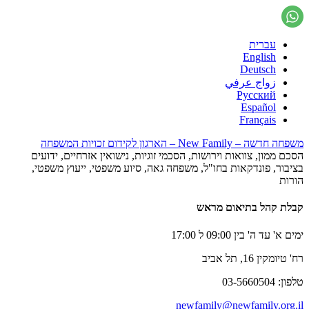
עברית
English
Deutsch
زواج عرفي
Русский
Español
Français
משפחה חדשה – New Family – הארגון לקידום זכויות המשפחה
הסכם ממון, צוואות וירושות, הסכמי זוגיות, נישואין אזרחיים, ידועים
בציבור, פונדקאות בחו"ל, משפחה גאה, סיוע משפטי, ייעוץ משפטי,
הורות
קבלת קהל בתיאום מראש
ימים א' עד ה' בין 09:00 ל 17:00
רח' טיומקין 16, תל אביב
טלפון: 03-5660504
newfamily@newfamily.org.il