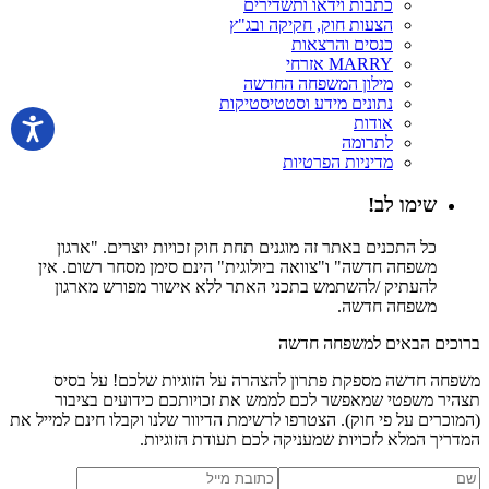
כתבות וידאו ותשדירים
הצעות חוק, חקיקה ובג"ץ
כנסים והרצאות
MARRY אזרחי
מילון המשפחה החדשה
נתונים מידע וסטטיסטיקות
אודות
לתרומה
מדיניות הפרטיות
שימו לב!
כל התכנים באתר זה מוגנים תחת חוק זכויות יוצרים. "ארגון
משפחה חדשה" ו"צוואה ביולוגית" הינם סימן מסחר רשום. אין
להעתיק /להשתמש בתכני האתר ללא אישור מפורש מארגון
משפחה חדשה.
ברוכים הבאים למשפחה חדשה
משפחה חדשה מספקת פתרון להצהרה על הזוגיות שלכם! על בסיס
תצהיר משפטי שמאפשר לכם לממש את זכויותכם כידועים בציבור
(המוכרים על פי חוק). הצטרפו לרשימת הדיוור שלנו וקבלו חינם למייל את
המדריך המלא לזכויות שמעניקה לכם תעודת הזוגיות.