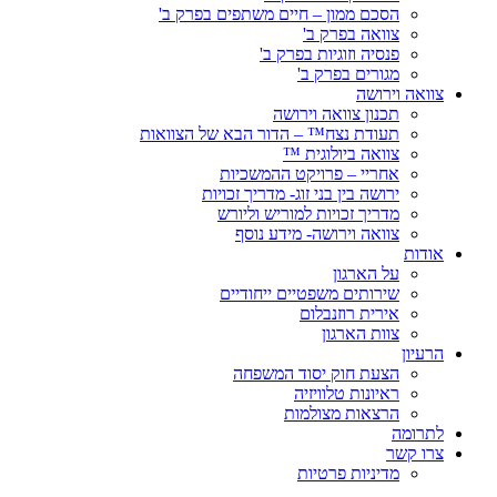
הסכם ממון – חיים משתפים בפרק ב'
צוואה בפרק ב'
פנסיה וזוגיות בפרק ב'
מגורים בפרק ב'
צוואה וירושה
תכנון צוואה וירושה
תעודת נצח™ – הדור הבא של הצוואות
צוואה ביולוגית ™
אחריי – פרויקט ההמשכיות
ירושה בין בני זוג- מדריך זכויות
מדריך זכויות למוריש וליורש
צוואה וירושה- מידע נוסף
אודות
על הארגון
שירותים משפטיים ייחודיים
אירית רוזנבלום
צוות הארגון
הרעיון
הצעת חוק יסוד המשפחה
ראיונות טלוויזיה
הרצאות מצולמות
לתרומה
צרו קשר
מדיניות פרטיות