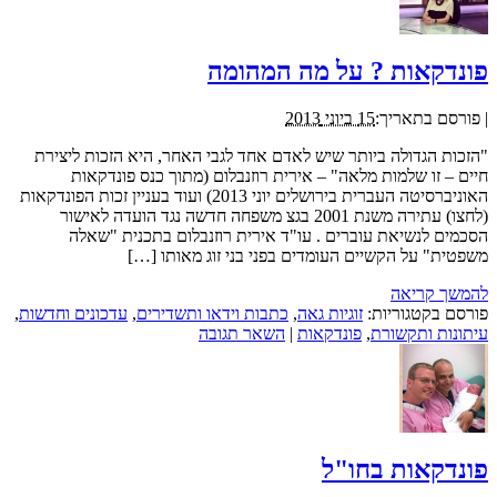
פונדקאות ? על מה המהומה
|
פורסם בתאריך:
15 ביוני 2013
"הזכות הגדולה ביותר שיש לאדם אחד לגבי האחר, היא הזכות ליצירת
חיים – זו שלמות מלאה" – אירית רוזנבלום (מתוך כנס פונדקאות
האוניברסיטה העברית בירושלים יוני 2013) ועוד בעניין זכות הפונדקאות
(לחצו) עתירה משנת 2001 בגצ משפחה חדשה נגד הועדה לאישור
הסכמים לנשיאת עוברים . עו"ד אירית רוזנבלום בתכנית "שאלה
משפטית" על הקשיים העומדים בפני בני זוג מאותו […]
להמשך קריאה
פורסם בקטגוריות:
זוגיות גאה
,
כתבות וידאו ותשדירים
,
עדכונים וחדשות
,
עיתונות ותקשורת
,
פונדקאות
|
השאר תגובה
פונדקאות בחו"ל