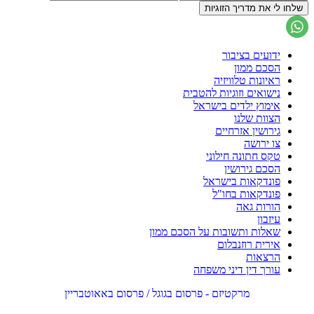
ידועים בציבור
הסכם ממון
ראיונות טלוויזיה
נישואים וזוגיות להטבית
אימוץ ילדים בישראל
הצוות שלנו
גירושין אזרחיים
צו ירושה
טקס חתונה חילוני
הסכם גירושין
פונדקאות בישראל
פונדקאות בחו"ל
הורות גאה
עיזבון
שאלות ותשובות על הסכם ממון
אירית רוזנבלום
הרצאות
עורך דין דיני משפחה
מרקטיזם - פרסום בגוגל / פרסום באאוטבריין