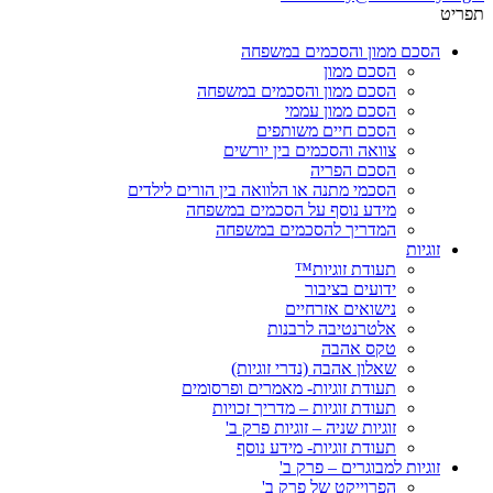
תפריט
הסכם ממון והסכמים במשפחה
הסכם ממון
הסכם ממון והסכמים במשפחה
הסכם ממון עממי
הסכם חיים משותפים
צוואה והסכמים בין יורשים
הסכם הפריה
הסכמי מתנה או הלוואה בין הורים לילדים
מידע נוסף על הסכמים במשפחה
המדריך להסכמים במשפחה
זוגיות
תעודת זוגיות™
ידועים בציבור
נישואים אזרחיים
אלטרנטיבה לרבנות
טקס אהבה
שאלון אהבה (נדרי זוגיות)
תעודת זוגיות- מאמרים ופרסומים
תעודת זוגיות – מדריך זכויות
זוגיות שניה – זוגיות פרק ב'
תעודת זוגיות- מידע נוסף
זוגיות למבוגרים – פרק ב'
הפרוייקט של פרק ב'