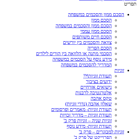
תפריט
הסכם ממון והסכמים במשפחה
הסכם ממון
הסכם ממון והסכמים במשפחה
הסכם ממון עממי
הסכם חיים משותפים
צוואה והסכמים בין יורשים
הסכם הפריה
הסכמי מתנה או הלוואה בין הורים לילדים
מידע נוסף על הסכמים במשפחה
המדריך להסכמים במשפחה
זוגיות
תעודת זוגיות™
ידועים בציבור
נישואים אזרחיים
אלטרנטיבה לרבנות
טקס אהבה
שאלון אהבה (נדרי זוגיות)
תעודת זוגיות- מאמרים ופרסומים
תעודת זוגיות – מדריך זכויות
זוגיות שניה – זוגיות פרק ב'
תעודת זוגיות- מידע נוסף
זוגיות למבוגרים – פרק ב'
הפרוייקט של פרק ב'