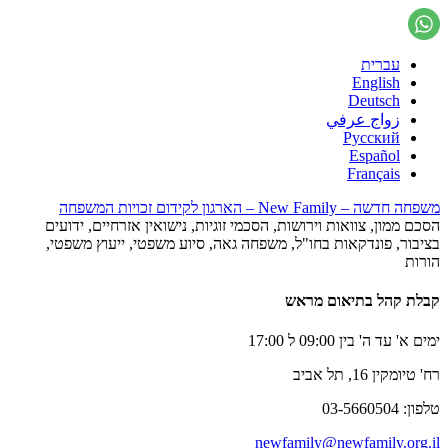
עברית
English
Deutsch
زواج عرفي
Русский
Español
Français
משפחה חדשה – New Family – הארגון לקידום זכויות המשפחה
הסכם ממון, צוואות וירושות, הסכמי זוגיות, נישואין אזרחיים, ידועים
בציבור, פונדקאות בחו"ל, משפחה גאה, סיוע משפטי, ייעוץ משפטי,
הורות
קבלת קהל בתיאום מראש
ימים א' עד ה' בין 09:00 ל 17:00
רח' טיומקין 16, תל אביב
טלפון: 03-5660504
newfamily@newfamily.org.il