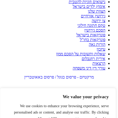
נישואים וזוגיות להטבית
אימוץ ילדים בישראל
הצוות שלנו
גירושין אזרחיים
צו ירושה
טקס חתונה חילוני
הסכם גירושין
פונדקאות בישראל
פונדקאות בחו"ל
הורות גאה
עיזבון
שאלות ותשובות על הסכם ממון
אירית רוזנבלום
הרצאות
עורך דין דיני משפחה
מרקטיזם - פרסום בגוגל / פרסום באאוטבריין
We value your privacy
We use cookies to enhance your browsing experience, serve
personalised ads or content, and analyse our traffic. By clicking