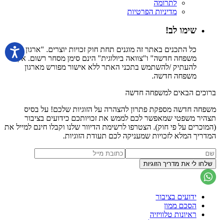
לתרומה
מדיניות הפרטיות
שימו לב!
כל התכנים באתר זה מוגנים תחת חוק זכויות יוצרים. "ארגון
משפחה חדשה" ו"צוואה ביולוגית" הינם סימן מסחר רשום. אין
להעתיק /להשתמש בתכני האתר ללא אישור מפורש מארגון
משפחה חדשה.
ברוכים הבאים למשפחה חדשה
משפחה חדשה מספקת פתרון להצהרה על הזוגיות שלכם! על בסיס
תצהיר משפטי שמאפשר לכם לממש את זכויותכם כידועים בציבור
(המוכרים על פי חוק). הצטרפו לרשימת הדיוור שלנו וקבלו חינם למייל את
המדריך המלא לזכויות שמעניקה לכם תעודת הזוגיות.
ידועים בציבור
הסכם ממון
ראיונות טלוויזיה