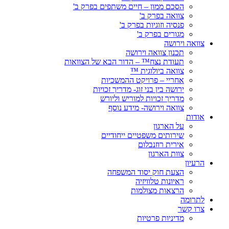
הסכם ממון – חיים משתפים בפרק ב'
צוואה בפרק ב'
פנסיה וזוגיות בפרק ב'
מגורים בפרק ב'
צוואה וירושה
תכנון צוואה וירושה
תעודת נצח™ – הדור הבא של הצוואות
צוואה ביולוגית ™
אחריי – פרויקט ההמשכיות
ירושה בין בני זוג- מדריך זכויות
מדריך זכויות למוריש וליורש
צוואה וירושה- מידע נוסף
אודות
על הארגון
שירותים משפטיים ייחודיים
אירית רוזנבלום
צוות הארגון
הרעיון
הצעת חוק יסוד המשפחה
ראיונות טלוויזיה
הרצאות מצולמות
לתרומה
צרו קשר
מדיניות פרטיות