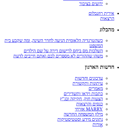
ידועים בציבור
אירית רוזנבלום
הרצאות
מהבלוג
כשהטרגדיה הלאומית הגיעה לחדר השינה, ומה שקבע בית
המשפט
השלכות מס ביחס לרישום דירה על שם הילדים
משהו שההורים לא מספרים לכם ואתם חייבים לדעת
חדשות הארגון
עדכונים וחדשות
עיתונות ותקשורת
מאמרים
כתבות וידאו ותשדירים
הצעות חוק, חקיקה ובג"ץ
כנסים והרצאות
MARRY אזרחי
מילון המשפחה החדשה
נתונים מידע וסטטיסטיקות
אודות