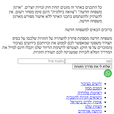
כל התכנים באתר זה מוגנים תחת חוק זכויות יוצרים. "ארגון
משפחה חדשה" ו"צוואה ביולוגית" הינם סימן מסחר רשום. אין
להעתיק /להשתמש בתכני האתר ללא אישור מפורש מארגון
משפחה חדשה.
ברוכים הבאים למשפחה חדשה
משפחה חדשה מספקת פתרון להצהרה על הזוגיות שלכם! על בסיס
תצהיר משפטי שמאפשר לכם לממש את זכויותכם כידועים בציבור
(המוכרים על פי חוק). הצטרפו לרשימת הדיוור שלנו וקבלו חינם למייל את
המדריך המלא לזכויות שמעניקה לכם תעודת הזוגיות.
ידועים בציבור
הסכם ממון
ראיונות טלוויזיה
נישואים וזוגיות להטבית
אימוץ ילדים בישראל
הצוות שלנו
גירושין אזרחיים