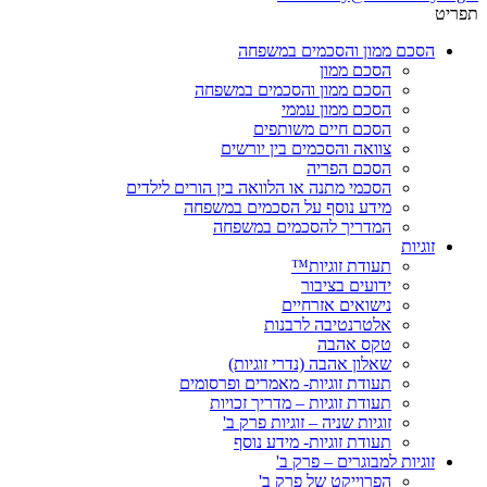
תפריט
הסכם ממון והסכמים במשפחה
הסכם ממון
הסכם ממון והסכמים במשפחה
הסכם ממון עממי
הסכם חיים משותפים
צוואה והסכמים בין יורשים
הסכם הפריה
הסכמי מתנה או הלוואה בין הורים לילדים
מידע נוסף על הסכמים במשפחה
המדריך להסכמים במשפחה
זוגיות
תעודת זוגיות™
ידועים בציבור
נישואים אזרחיים
אלטרנטיבה לרבנות
טקס אהבה
שאלון אהבה (נדרי זוגיות)
תעודת זוגיות- מאמרים ופרסומים
תעודת זוגיות – מדריך זכויות
זוגיות שניה – זוגיות פרק ב'
תעודת זוגיות- מידע נוסף
זוגיות למבוגרים – פרק ב'
הפרוייקט של פרק ב'