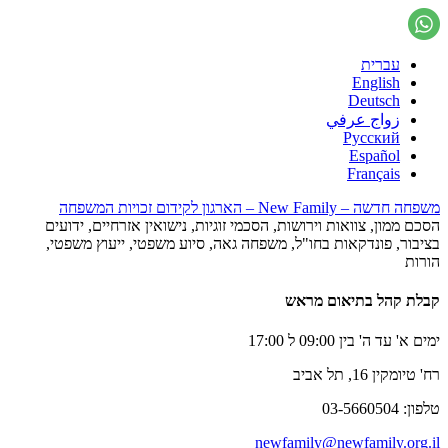
עברית
English
Deutsch
زواج عرفي
Русский
Español
Français
משפחה חדשה – New Family – הארגון לקידום זכויות המשפחה
הסכם ממון, צוואות וירושות, הסכמי זוגיות, נישואין אזרחיים, ידועים
בציבור, פונדקאות בחו"ל, משפחה גאה, סיוע משפטי, ייעוץ משפטי,
הורות
קבלת קהל בתיאום מראש
ימים א' עד ה' בין 09:00 ל 17:00
רח' טיומקין 16, תל אביב
טלפון: 03-5660504
newfamily@newfamily.org.il