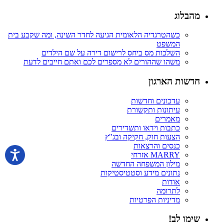
מהבלוג
כשהטרגדיה הלאומית הגיעה לחדר השינה, ומה שקבע בית
המשפט
השלכות מס ביחס לרישום דירה על שם הילדים
משהו שההורים לא מספרים לכם ואתם חייבים לדעת
חדשות הארגון
עדכונים וחדשות
עיתונות ותקשורת
מאמרים
כתבות וידאו ותשדירים
הצעות חוק, חקיקה ובג"ץ
כנסים והרצאות
MARRY אזרחי
מילון המשפחה החדשה
נתונים מידע וסטטיסטיקות
אודות
לתרומה
מדיניות הפרטיות
שימו לב!