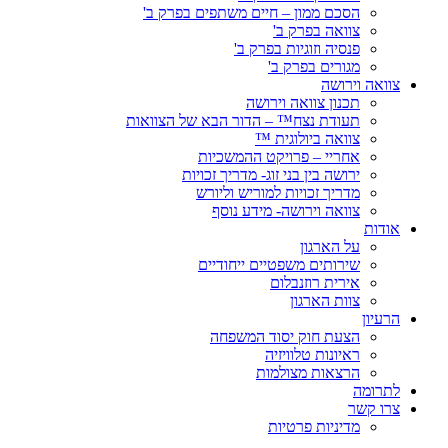
הסכם ממון – חיים משתפים בפרק ב'
צוואה בפרק ב'
פנסיה וזוגיות בפרק ב'
מגורים בפרק ב'
צוואה וירושה
תכנון צוואה וירושה
תעודת נצח™ – הדור הבא של הצוואות
צוואה ביולוגית ™
אחריי – פרויקט ההמשכיות
ירושה בין בני זוג- מדריך זכויות
מדריך זכויות למוריש וליורש
צוואה וירושה- מידע נוסף
אודות
על הארגון
שירותים משפטיים ייחודיים
אירית רוזנבלום
צוות הארגון
הרעיון
הצעת חוק יסוד המשפחה
ראיונות טלוויזיה
הרצאות מצולמות
לתרומה
צרו קשר
מדיניות פרטיות