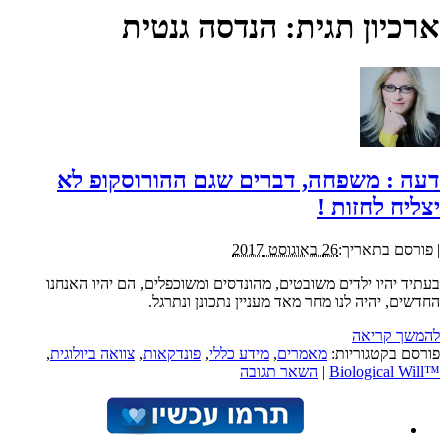
ארכיון תגית:
הנדסה גנטית
דעה : משפחה, דברים שגם ההורוסקופ לא
יצליח לחזות !
|
פורסם בתאריך:
26 באוגוסט 2017
בעתיד יהיו ילדים משובטים, מהונדסים ומשוכפלים, הם יהיו האנחנו
החדשים, יהיה לנו מחר מאד מעניין נתכונן ונתרגל.
להמשך קריאה
פורסם בקטגוריות:
מאמרים
,
מידע כללי
,
פונדקאות
,
צוואה ביולוגית
,
™Biological Will
|
השאר תגובה