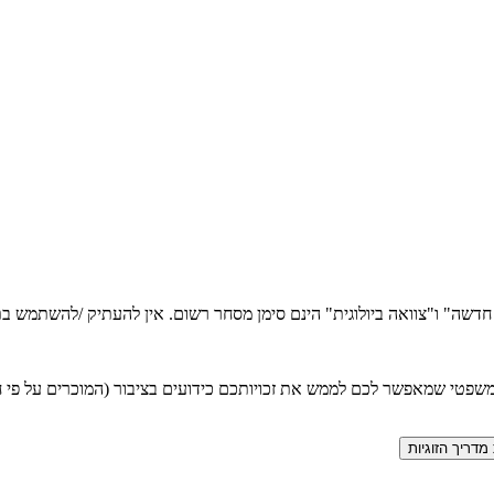
ה חדשה" ו"צוואה ביולוגית" הינם סימן מסחר רשום. אין להעתיק /להשתמש
טי שמאפשר לכם לממש את זכויותכם כידועים בציבור (המוכרים על פי חוק