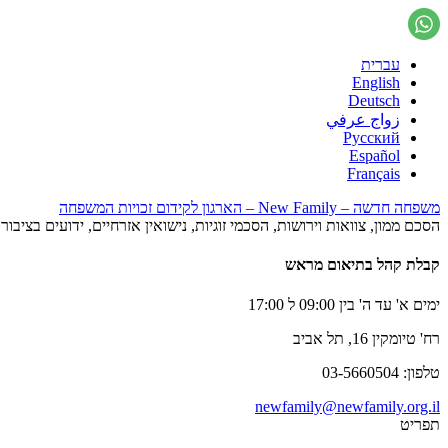
עברית
English
Deutsch
زواج عرفي
Русский
Español
Français
משפחה חדשה – New Family – הארגון לקידום זכויות המשפחה
הסכם ממון, צוואות וירושות, הסכמי זוגיות, נישואין אזרחיים, ידועים בציב
קבלת קהל בתיאום מראש
ימים א' עד ה' בין 09:00 ל 17:00
רח' טיומקין 16, תל אביב
טלפון: 03-5660504
newfamily@newfamily.org.il
תפריט