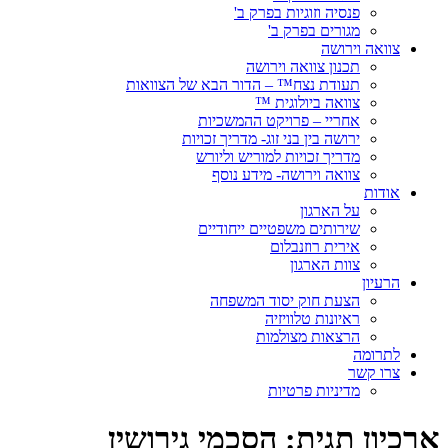
פנסיה וזוגיות בפרק ב'
מגורים בפרק ב'
צוואה וירושה
תכנון צוואה וירושה
תעודת נצח™ – הדור הבא של הצוואות
צוואה ביולוגית ™
אחריי – פרויקט ההמשכיות
ירושה בין בני זוג- מדריך זכויות
מדריך זכויות למוריש וליורש
צוואה וירושה- מידע נוסף
אודות
על הארגון
שירותים משפטיים ייחודיים
אירית רוזנבלום
צוות הארגון
הרעיון
הצעת חוק יסוד המשפחה
ראיונות טלוויזיה
הרצאות מצולמות
לתרומה
צרו קשר
מדיניות פרטיות
ארכיון תגית:
הסכמי גירושין