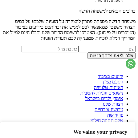
משפחה חדשה.
ברוכים הבאים למשפחה חדשה
משפחה חדשה מספקת פתרון להצהרה על הזוגיות שלכם! על בסיס
תצהיר משפטי שמאפשר לכם לממש את זכויותכם כידועים בציבור
(המוכרים על פי חוק). הצטרפו לרשימת הדיוור שלנו וקבלו חינם למייל את
המדריך המלא לזכויות שמעניקה לכם תעודת הזוגיות.
ידועים בציבור
הסכם ממון
ראיונות טלוויזיה
נישואים וזוגיות להטבית
אימוץ ילדים בישראל
הצוות שלנו
גירושין אזרחיים
צו ירושה
טקס חתונה חילוני
הסכם גירושין
We value your privacy
פונדקאות בישראל
פונדקאות בחו"ל