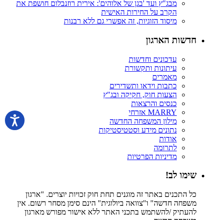
מבג"ץ ועד 'בגן של אלוהים': אירית רוזנבלום חושפת את
הקרב על החירות האישית
מיסוד הזוגיות, זה אפשרי גם ללא רבנות
חדשות הארגון
עדכונים וחדשות
עיתונות ותקשורת
מאמרים
כתבות וידאו ותשדירים
הצעות חוק, חקיקה ובג"ץ
כנסים והרצאות
MARRY אזרחי
מילון המשפחה החדשה
נתונים מידע וסטטיסטיקות
אודות
לתרומה
מדיניות הפרטיות
שימו לב!
כל התכנים באתר זה מוגנים תחת חוק זכויות יוצרים. "ארגון
משפחה חדשה" ו"צוואה ביולוגית" הינם סימן מסחר רשום. אין
להעתיק /להשתמש בתכני האתר ללא אישור מפורש מארגון