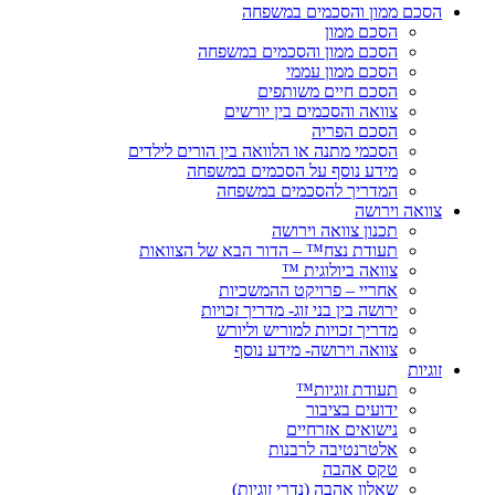
הסכם ממון והסכמים במשפחה
הסכם ממון
הסכם ממון והסכמים במשפחה
הסכם ממון עממי
הסכם חיים משותפים
צוואה והסכמים בין יורשים
הסכם הפריה
הסכמי מתנה או הלוואה בין הורים לילדים
מידע נוסף על הסכמים במשפחה
המדריך להסכמים במשפחה
צוואה וירושה
תכנון צוואה וירושה
תעודת נצח™ – הדור הבא של הצוואות
צוואה ביולוגית ™
אחריי – פרויקט ההמשכיות
ירושה בין בני זוג- מדריך זכויות
מדריך זכויות למוריש וליורש
צוואה וירושה- מידע נוסף
זוגיות
תעודת זוגיות™
ידועים בציבור
נישואים אזרחיים
אלטרנטיבה לרבנות
טקס אהבה
שאלון אהבה (נדרי זוגיות)