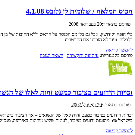
הכוס המלאה / שלומית לן גלובס 4.1.08
|
פורסם בתאריך:
20 בפברואר 2008
בלי חופה וקידושין, אבל גם בלי מס הכנסה על הראש וללא החובות של בן ה
כלכלית. ועוד לא הזכרנו את הקייטרינג.
להמשך קריאה
פורסם בקטגוריות:
עיתונות ותקשורת
|
השאר תגובה
זכויות הידועים בציבור כמעט זהות לאלו של הנשואים –
|
פורסם בתאריך:
29 באפריל 2007
זכויות הידועים בציבור כמעט זהות לאלו של הנשואים – אך הציבור בישראל 
בישראל 5% מהזוגות ידועים בציבור, לעומת שליש מהזוגות באירופה; מנכ"לית ארגון משפחה חדשה, עו"ד אירית רוזנבלום, אומרת כי למרות היתרונות הברורים של ההסדר הזה, רוב הזוגות עדיין מתחתנים כדת וכדין
להמשך קריאה