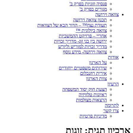
פנסיה וזוגיות בפרק ב'
מגורים בפרק ב'
צוואה וירושה
תכנון צוואה וירושה
תעודת נצח™ – הדור הבא של הצוואות
צוואה ביולוגית ™
אחריי – פרויקט ההמשכיות
ירושה בין בני זוג- מדריך זכויות
מדריך זכויות למוריש וליורש
צוואה וירושה- מידע נוסף
אודות
על הארגון
שירותים משפטיים ייחודיים
אירית רוזנבלום
צוות הארגון
הרעיון
הצעת חוק יסוד המשפחה
ראיונות טלוויזיה
הרצאות מצולמות
לתרומה
צרו קשר
מדיניות פרטיות
ארכיון תגית:
זוגות