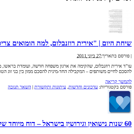
שיחת היום | "אירית רוזנבלום, למה הומואים צרי
|
פורסם בתאריך:
27 ביוני 2011
עו"ד אירית רוזנבלום, שהקימה את ארגון משפחה חדשה, ועומדת בראשו, מ
להסכם לחיים משותפים – המקבילה החד-מינית להסכם ממון בין בני זוג הט
להמשך קריאה
פורסם בקטגוריות:
עדכונים וחדשות
,
עיתונות ותקשורת
|
השאר תגובה
60 שנות נישואין וגירושין בישראל – דוח מיוחד של ארגון משפחה חדשה