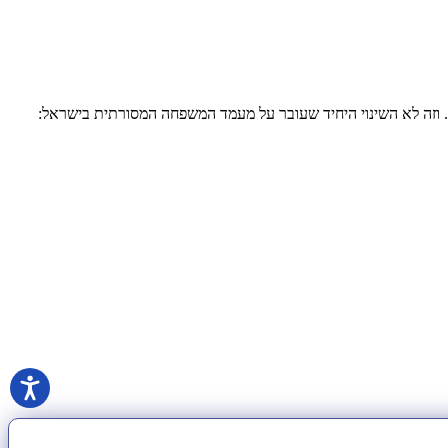
דיפים לוותר עליו? דו"ח חדש חושף ירידה של 35 אחוז במספר החתונות בישראל. וזה לא השינוי היחיד שעובר על מעמד המשפחה המסורתית בישראל: