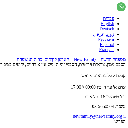
עברית
English
Deutsch
زواج عرفي
Русский
Español
Français
משפחה חדשה – New Family – הארגון לקידום זכויות המשפחה
הסכם ממון, צוואות וירושות, הסכמי זוגיות, נישואין אזרחיים, ידועים בציב
קבלת קהל בתיאום מראש
ימים א' עד ה' בין 09:00 ל 17:00
רח' טיומקין 16, תל אביב
טלפון: 03-5660504
newfamily@newfamily.org.il
תפריט