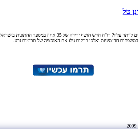
נן טל
איך הפך המפגש עם הרב תחת החופה לטקס שאלפי זוגות ישראלים מע
משפחות חד־מיניות ואלפי רווקות גילו את האופציה של תרומות זרע.