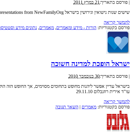
|
פורסם בתאריך:
21 במרץ 2011
שישים שנות נישואין וגירושין בישראל View more presentations from NewFamilyOrg.
להמשך קריאה
פורסם בקטגוריות:
הורות - מידע ומאמרים
,
מאמרים
,
נתונים מידע וסטטיסט
ישראל הופכת למדינה חשוכה
|
פורסם בתאריך:
30 בנובמבר 2010
בישראל עדיין אפשר ליהנות מחופש בתחומים מסוימים, אך החופש הזה הו
עו"ד אירית רוזנבלום 29.11.10
להמשך קריאה
פורסם בקטגוריות:
מאמרים
|
השאר תגובה