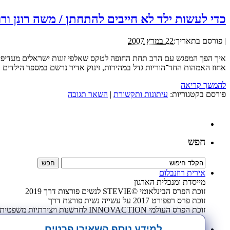
כדי לעשות ילד לא חייבים להתחתן / משה רונן ורו
|
פורסם בתאריך:
22 במרץ 2007
אחוז האמהות החד־הוריות גדל במהירות, זינוק אדיר נרשם במספר הילדים ב
להמשך קריאה
פורסם בקטגוריות:
עיתונות ותקשורת
|
השאר תגובה
חפש
אירית רוזנבלום
מייסדת ומנכלית הארגון
זוכת הפרס הבינלאומי ©STEVIE לנשים פורצות דרך 2019
זוכת פרס רפפורט 2017 על עשייה נשית פורצת דרך
זוכת הפרס העולמי INNOVACTION לחדשנות ויצירתיות משפטית 2009
למידע נוסף השאירו פרטים