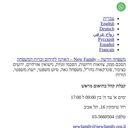
עברית
English
Deutsch
زواج عرفي
Русский
Español
Français
משפחה חדשה – New Family – הארגון לקידום זכויות המשפחה
הסכם ממון, צוואות וירושות, הסכמי זוגיות, נישואין אזרחיים, ידועים
בציבור, פונדקאות בחו"ל, משפחה גאה, סיוע משפטי, ייעוץ משפטי,
הורות
קבלת קהל בתיאום מראש
ימים א' עד ה' בין 09:00 ל 17:00
רח' טיומקין 16, תל אביב
טלפון: 03-5660504
newfamily@newfamily.org.il