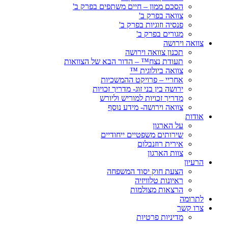
הסכם ממון – חיים משתפים בפרק ב'
צוואה בפרק ב'
פנסיה וזוגיות בפרק ב'
מגורים בפרק ב'
צוואה וירושה
תכנון צוואה וירושה
תעודת נצח™ – הדור הבא של הצוואות
צוואה ביולוגית ™
אחריי – פרויקט ההמשכיות
ירושה בין בני זוג- מדריך זכויות
מדריך זכויות למוריש וליורש
צוואה וירושה- מידע נוסף
אודות
על הארגון
שירותים משפטיים ייחודיים
אירית רוזנבלום
צוות הארגון
הרעיון
הצעת חוק יסוד המשפחה
ראיונות טלוויזיה
הרצאות מצולמות
לתרומה
צרו קשר
מדיניות פרטיות