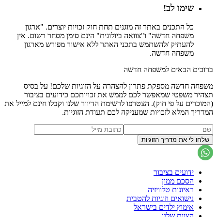
שימו לב!
כל התכנים באתר זה מוגנים תחת חוק זכויות יוצרים. "ארגון
משפחה חדשה" ו"צוואה ביולוגית" הינם סימן מסחר רשום. אין
להעתיק /להשתמש בתכני האתר ללא אישור מפורש מארגון
משפחה חדשה.
ברוכים הבאים למשפחה חדשה
משפחה חדשה מספקת פתרון להצהרה על הזוגיות שלכם! על בסיס
תצהיר משפטי שמאפשר לכם לממש את זכויותכם כידועים בציבור
(המוכרים על פי חוק). הצטרפו לרשימת הדיוור שלנו וקבלו חינם למייל את
המדריך המלא לזכויות שמעניקה לכם תעודת הזוגיות.
ידועים בציבור
הסכם ממון
ראיונות טלוויזיה
נישואים וזוגיות להטבית
אימוץ ילדים בישראל
הצוות שלנו