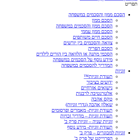
תפריט
הסכם ממון והסכמים במשפחה
הסכם ממון
הסכם ממון והסכמים במשפחה
הסכם ממון עממי
הסכם חיים משותפים
צוואה והסכמים בין יורשים
הסכם הפריה
הסכמי מתנה או הלוואה בין הורים לילדים
מידע נוסף על הסכמים במשפחה
המדריך להסכמים במשפחה
זוגיות
תעודת זוגיות™
ידועים בציבור
נישואים אזרחיים
אלטרנטיבה לרבנות
טקס אהבה
שאלון אהבה (נדרי זוגיות)
תעודת זוגיות- מאמרים ופרסומים
תעודת זוגיות – מדריך זכויות
זוגיות שניה – זוגיות פרק ב'
תעודת זוגיות- מידע נוסף
זוגיות למבוגרים – פרק ב'
הפרוייקט של פרק ב'