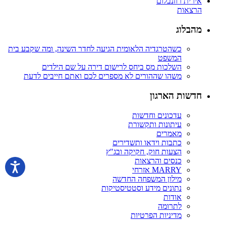
אירית רוזנבלום
הרצאות
מהבלוג
כשהטרגדיה הלאומית הגיעה לחדר השינה, ומה שקבע בית
המשפט
השלכות מס ביחס לרישום דירה על שם הילדים
משהו שההורים לא מספרים לכם ואתם חייבים לדעת
חדשות הארגון
עדכונים וחדשות
עיתונות ותקשורת
מאמרים
כתבות וידאו ותשדירים
הצעות חוק, חקיקה ובג"ץ
כנסים והרצאות
MARRY אזרחי
מילון המשפחה החדשה
נתונים מידע וסטטיסטיקות
אודות
לתרומה
מדיניות הפרטיות