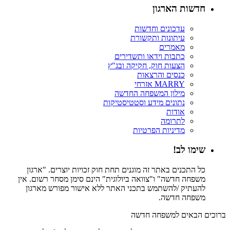
חדשות הארגון
עדכונים וחדשות
עיתונות ותקשורת
מאמרים
כתבות וידאו ותשדירים
הצעות חוק, חקיקה ובג"ץ
כנסים והרצאות
MARRY אזרחי
מילון המשפחה החדשה
נתונים מידע וסטטיסטיקות
אודות
לתרומה
מדיניות הפרטיות
שימו לב!
כל התכנים באתר זה מוגנים תחת חוק זכויות יוצרים. "ארגון
משפחה חדשה" ו"צוואה ביולוגית" הינם סימן מסחר רשום. אין
להעתיק /להשתמש בתכני האתר ללא אישור מפורש מארגון
משפחה חדשה.
ברוכים הבאים למשפחה חדשה