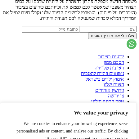
משפחה חדשה מספקת פתרון להצהרה על הזוגיות שלכם! על בסיס
תצהיר משפטי שמאפשר לכם לממש את זכויותכם כידועים בציבור
(המוכרים על פי חוק). הצטרפו לרשימת הדיוור שלנו וקבלו חינם למייל את
המדריך המלא לזכויות שמעניקה לכם תעודת הזוגיות.
ידועים בציבור
הסכם ממון
ראיונות טלוויזיה
נישואים וזוגיות להטבית
אימוץ ילדים בישראל
הצוות שלנו
גירושין אזרחיים
צו ירושה
טקס חתונה חילוני
הסכם גירושין
We value your privacy
פונדקאות בישראל
פונדקאות בחו"ל
הורות גאה
We use cookies to enhance your browsing experience, serve
עיזבון
personalised ads or content, and analyse our traffic. By clicking
שאלות ותשובות על הסכם ממון
"Accept All", you consent to our use of cookies.