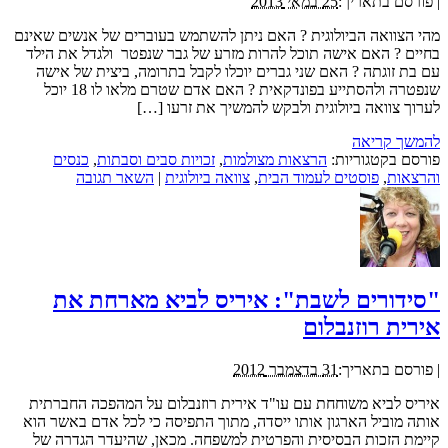
|
פורסם בתאריך:
25 במאי 2013
מהי הצוואה הביולוגית ? האם ניתן להשתמש בעוברים של אנשים שאינם
בחיים ? האם אישה תוכל להרות מזרע של גבר שנפטר ולגדל את הילד
עם בת זוגתה ? האם שני גברים יוכלו לקבל בתרומה, ביצית של אישה
שנפטרה ולהסתייע בפונדקאית ? האם אדם שטרם מלאו לו 18 יוכל
לערוך צוואה ביולוגית ולבקש להמשיך את זרעו […]
להמשך קריאה
פורסם בקטגוריות:
הרצאות מצולמות
,
זכויות סבים וסבתות
,
כנסים
והרצאות
,
פוסטים לעמוד הבית
,
צוואה ביולוגית
|
השאר תגובה
"סידורים לשבת": איריס לביא מארחת את
אירית רוזנבלום
|
פורסם בתאריך:
31 בדצמבר 2012
איריס לביא משוחחת עם עו"ד אירית רוזנבלום על המהפכה החברתית
אותה מוביל הארגון אותו ייסדה, מתוך התפיסה כי לכל אדם באשר הוא
קיימת הזכות הבסיסית והפרטית למשפחה. מכאן, שהיעדר הגדרה של