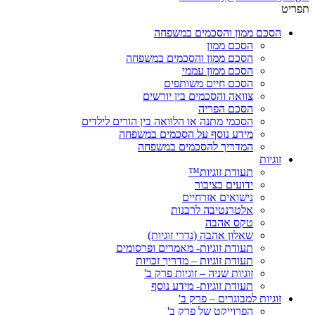
תפריט
הסכם ממון והסכמים במשפחה
הסכם ממון
הסכם ממון והסכמים במשפחה
הסכם ממון עממי
הסכם חיים משותפים
צוואה והסכמים בין יורשים
הסכם הפריה
הסכמי מתנה או הלוואה בין הורים לילדים
מידע נוסף על הסכמים במשפחה
המדריך להסכמים במשפחה
זוגיות
תעודת זוגיות™
ידועים בציבור
נישואים אזרחיים
אלטרנטיבה לרבנות
טקס אהבה
שאלון אהבה (נדרי זוגיות)
תעודת זוגיות- מאמרים ופרסומים
תעודת זוגיות – מדריך זכויות
זוגיות שניה – זוגיות פרק ב'
תעודת זוגיות- מידע נוסף
זוגיות למבוגרים – פרק ב'
הפרוייקט של פרק ב'