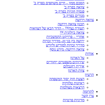
הסכם ממון – חיים משתפים בפרק ב'
צוואה בפרק ב'
פנסיה וזוגיות בפרק ב'
מגורים בפרק ב'
צוואה וירושה
תכנון צוואה וירושה
תעודת נצח™ – הדור הבא של הצוואות
צוואה ביולוגית ™
אחריי – פרויקט ההמשכיות
ירושה בין בני זוג- מדריך זכויות
מדריך זכויות למוריש וליורש
צוואה וירושה- מידע נוסף
אודות
על הארגון
שירותים משפטיים ייחודיים
אירית רוזנבלום
צוות הארגון
הרעיון
הצעת חוק יסוד המשפחה
ראיונות טלוויזיה
הרצאות מצולמות
לתרומה
צרו קשר
מדיניות פרטיות