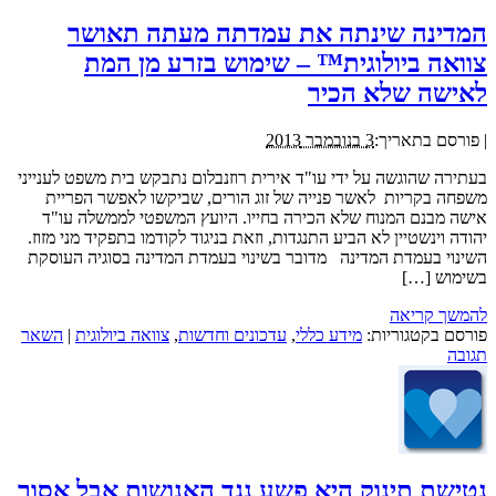
המדינה שינתה את עמדתה מעתה תאושר
צוואה ביולוגית™ – שימוש בזרע מן המת
לאישה שלא הכיר
|
פורסם בתאריך:
3 בנובמבר 2013
בעתירה שהוגשה על ידי עו"ד אירית רוזנבלום נתבקש בית משפט לענייני
משפחה בקריות לאשר פנייה של זוג הורים, שביקשו לאפשר הפריית
אישה מבנם המנוח שלא הכירה בחייו. היועץ המשפטי לממשלה עו"ד
יהודה וינשטיין לא הביע התנגדות, וזאת בניגוד לקודמו בתפקיד מני מזוז.
השינוי בעמדת המדינה מדובר בשינוי בעמדת המדינה בסוגיה העוסקת
בשימוש […]
להמשך קריאה
פורסם בקטגוריות:
מידע כללי
,
עדכונים וחדשות
,
צוואה ביולוגית
|
השאר
תגובה
נטישת תינוק היא פשע נגד האנושות אבל אסור