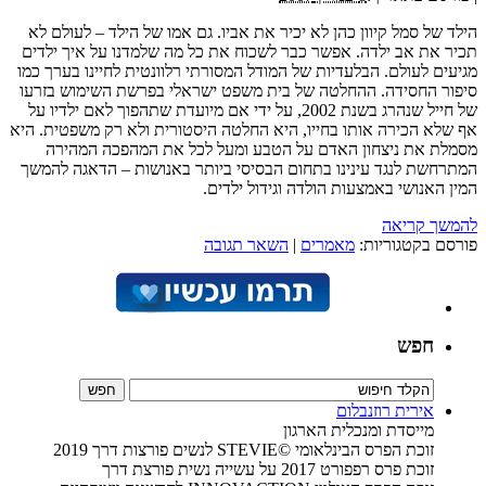
הילד של סמל קיוון כהן לא יכיר את אביו. גם אמו של הילד – לעולם לא
תכיר את אב ילדה. אפשר כבר לשכוח את כל מה שלמדנו על איך ילדים
מגיעים לעולם. הבלעדיות של המודל המסורתי רלוונטית לחיינו בערך כמו
סיפור החסידה. ההחלטה של בית משפט ישראלי בפרשת השימוש בזרעו
של חייל שנהרג בשנת 2002, על ידי אם מיועדת שתהפוך לאם ילדיו על
אף שלא הכירה אותו בחייו, היא החלטה היסטורית ולא רק משפטית. היא
מסמלת את ניצחון האדם על הטבע ומעל לכל את המהפכה המהירה
המתרחשת לנגד עינינו בתחום הבסיסי ביותר באנושות – הדאגה להמשך
המין האנושי באמצעות הולדה וגידול ילדים.
להמשך קריאה
פורסם בקטגוריות:
מאמרים
|
השאר תגובה
חפש
אירית רוזנבלום
מייסדת ומנכלית הארגון
זוכת הפרס הבינלאומי ©STEVIE לנשים פורצות דרך 2019
זוכת פרס רפפורט 2017 על עשייה נשית פורצת דרך