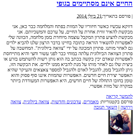
החיים אינם מסתיימים בגופי
|
פורסם בתאריך:
21 ביולי 2014
דווקא עכשיו כאשר חיזוריו של המוות בפתח והמלחמה כבר כאן, אני
מבקשת להאיר זווית אחרת על החיים, על ערכם והמשכיותם. אני
מבקשת להציע פתרון המקבל עוצמה מיוחדת בזמן מלחמה, הכוונה שלי
לאפשרות להשאיר הוראה כתובה בחיינו בדבר הרצון שלנו להביא ילדים
גם לאחר מותנו. פתרון המכונה על ידי "צוואה ביולוגית". המחשבה על
פתרון הצוואה הביולוגית עלתה במוחי כבר לפני עשור וחצי והיא מתייחסת
לאפשרות שאדם יכין בקשה בכתב בה הוא נותן רשות להשתמש בזרע או
ביצית שלו גם לאחר מותו על מנת להביא ממנו ילדים. את הבקשה הזו,
ניתן להגביל בזמן, להגביל לאדם ולהגביל למספר צאצאים והעיקר שהיא
תאפשר יצירת חיים חדשים. האפשרות שהמוות איננו סוף פסוק והוא
טומן בחובו התחלה של חיים חדשים, היא האפשרות המעודדת ביותר
במקרה של מוות אפשרי.
להמשך קריאה
פורסם בקטגוריות:
מאמרים
,
עדכונים וחדשות
,
צוואה ביולוגית
,
צוואה
וירושה
|
השאר תגובה