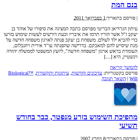
בנם המת
|
פורסם בתאריך:
1 בפברואר 2011
עיתון הגרדיאן הבריטי מפרסם כתבה המציגה את סיפורו של אוהד בן
יעקב ז"ל אשר הוריו תרמו את איבריו וכעת דורשים לעשות שימוש בזרעו
כדי להביא ילד לעולם. משפחת בן יעקב פנתה לארגון משפחה חדשה על
מנת שיסייע להם למאבקם. בדרישה שהפנתה עו"ד אירית רוזנבלום,
העומדת בראש ארגון "משפחה חדשה", ליועץ המשפטי לממשלה יהודה
וינשטיין, היא […]
להמשך קריאה
פורסם בקטגוריות:
עדכונים וחדשות
,
עיתונות ותקשורת
,
™Biological
Will
|
השאר תגובה
מהפיכת השימוש בזרע מנפטר, כבר בחודש
תשיעי
|
פורסם בתאריך:
8 במרץ 2007