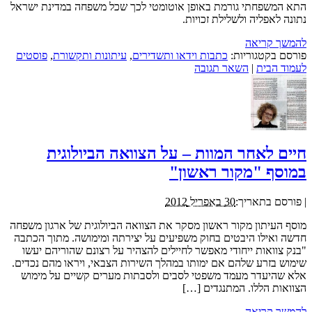
התא המשפחתי גורמת באופן אוטומטי לכך שכל משפחה במדינת ישראל
נתונה לאפליה ולשלילת זכויות.
להמשך קריאה
פורסם בקטגוריות:
כתבות וידאו ותשדירים
,
עיתונות ותקשורת
,
פוסטים
לעמוד הבית
|
השאר תגובה
חיים לאחר המוות – על הצוואה הביולוגית
במוסף "מקור ראשון"
|
פורסם בתאריך:
30 באפריל 2012
מוסף העיתון מקור ראשון מסקר את הצוואה הביולוגית של ארגון משפחה
חדשה ואילו היבטים בחוק משפיעים על יצירתה ומימושה. מתוך הכתבה
"בנק צוואות ייחודי מאפשר לחיילים להצהיר על רצונם שהוריהם יעשו
שימוש בזרע שלהם אם ימותו במהלך השירות הצבאי, ויראו מהם נכדים.
אלא שהיעדר מעמד משפטי לסבים ולסבתות מערים קשיים על מימוש
הצוואות הללו. המתנגדים […]
להמשך קריאה