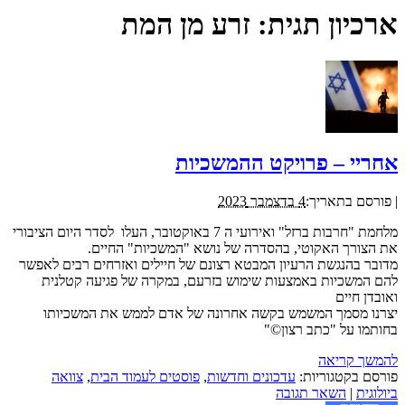
ארכיון תגית:
זרע מן המת
אחריי – פרויקט ההמשכיות
|
פורסם בתאריך:
4 בדצמבר 2023
מלחמת "חרבות ברזל" ואירועי ה 7 באוקטובר, העלו לסדר היום הציבורי
את הצורך האקוטי, בהסדרה של נושא "המשכיות" החיים.
מדובר בהנגשת הרעיון המבטא רצונם של חיילים ואזרחים רבים לאפשר
להם המשכיות באמצעות שימוש בזרעם, במקרה של פגיעה קטלנית
ואובדן חיים
יצרנו מסמך המשמש בקשה אחרונה של אדם לממש את המשכיותו
בחותמו על "כתב רצון©"
להמשך קריאה
פורסם בקטגוריות:
עדכונים וחדשות
,
פוסטים לעמוד הבית
,
צוואה
ביולוגית
|
השאר תגובה