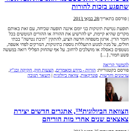
שתפגע בזכות להורות
|
פורסם בתאריך:
28 במאי 2013
תופעת נטישת תינוקות בני יומם איננה תופעה שכיחה, עם זאת באותם
מקרים שהיא קיימת, יש להרשיע את ההורה או ההורים הנוטשים בכל
חומר הדין. ארגון משפחה חדשה הציע, להתקין "תיבת נטישה" בבתי
חולים, על מנת למנוע התעללות נוספת בתינוקות, הנזרקים לפחי אשפה,
נשטפים באסלה או מושלכים לרחוב. על אף שהחוק הפלילי רואה במעשה
פשע חמור, […]
להמשך קריאה
פורסם בקטגוריות:
הורות - מידע ומאמרים
,
הצעות חוק, חקיקה ובג"ץ
,
עדכונים וחדשות
,
פונדקאות
,
צוואה ביולוגית
|
השאר תגובה
הצוואה הביולוגית™, אתגרים חדשים יצירת
צאצאים שנים אחרי מות הוריהם