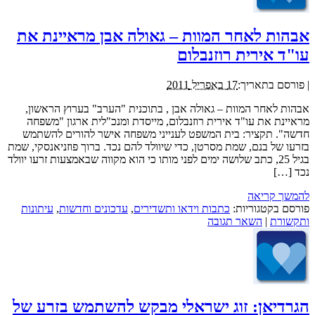
אבהות לאחר המוות – גאולה אבן מראיינת את
עו"ד אירית רוזנבלום
|
פורסם בתאריך:
17 באפריל 2011
אבהות לאחר המוות – גאולה אבן , בתוכנית "הערב" בערוץ הראשון,
מראיינת את עו"ד אירית רוזנבלום, מייסדת ומנכ"לית ארגון "משפחה
חדשה". תקציר: בית המשפט לענייני משפחה אישר להורים להשתמש
בזרעו של בנם, שמת מסרטן, כדי שיוולד להם נכד. ברוך פוזניאנסקי, שמת
בגיל 25, כתב שלושה ימים לפני מותו כי הוא מקווה שבאמצעות זרעו יוולד
נכד […]
להמשך קריאה
פורסם בקטגוריות:
כתבות וידאו ותשדירים
,
עדכונים וחדשות
,
עיתונות
ותקשורת
|
השאר תגובה
הגרדיאן: זוג ישראלי מבקש להשתמש בזרע של