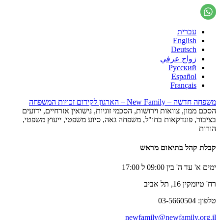
עברית
English
Deutsch
زواج عرفي
Русский
Español
Français
משפחה חדשה – New Family – הארגון לקידום זכויות המשפחה
הסכם ממון, צוואות וירושות, הסכמי זוגיות, נישואין אזרחיים, ידועים
בציבור, פונדקאות בחו"ל, משפחה גאה, סיוע משפטי, ייעוץ משפטי,
הורות
קבלת קהל בתיאום מראש
ימים א' עד ה' בין 09:00 ל 17:00
רח' טיומקין 16, תל אביב
טלפון: 03-5660504
newfamily@newfamily.org.il