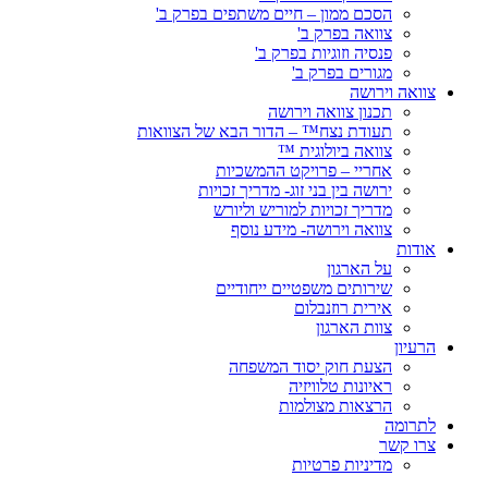
הסכם ממון – חיים משתפים בפרק ב'
צוואה בפרק ב'
פנסיה וזוגיות בפרק ב'
מגורים בפרק ב'
צוואה וירושה
תכנון צוואה וירושה
תעודת נצח™ – הדור הבא של הצוואות
צוואה ביולוגית ™
אחריי – פרויקט ההמשכיות
ירושה בין בני זוג- מדריך זכויות
מדריך זכויות למוריש וליורש
צוואה וירושה- מידע נוסף
אודות
על הארגון
שירותים משפטיים ייחודיים
אירית רוזנבלום
צוות הארגון
הרעיון
הצעת חוק יסוד המשפחה
ראיונות טלוויזיה
הרצאות מצולמות
לתרומה
צרו קשר
מדיניות פרטיות