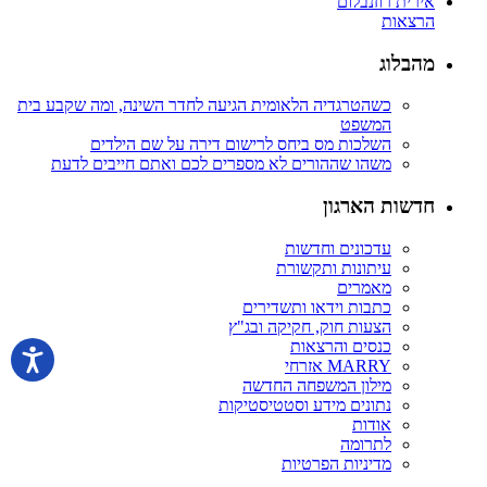
אירית רוזנבלום
הרצאות
מהבלוג
כשהטרגדיה הלאומית הגיעה לחדר השינה, ומה שקבע בית
המשפט
השלכות מס ביחס לרישום דירה על שם הילדים
משהו שההורים לא מספרים לכם ואתם חייבים לדעת
חדשות הארגון
עדכונים וחדשות
עיתונות ותקשורת
מאמרים
כתבות וידאו ותשדירים
הצעות חוק, חקיקה ובג"ץ
כנסים והרצאות
MARRY אזרחי
מילון המשפחה החדשה
נתונים מידע וסטטיסטיקות
אודות
לתרומה
מדיניות הפרטיות