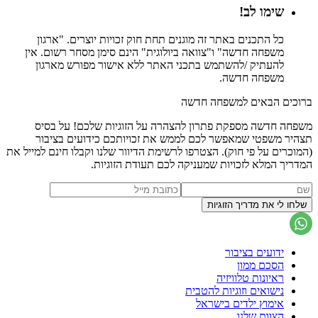
שימו לב!
כל התכנים באתר זה מוגנים תחת חוק זכויות יוצרים. "ארגון
משפחה חדשה" ו"צוואה ביולוגית" הינם סימן מסחר רשום. אין
להעתיק /להשתמש בתכני האתר ללא אישור מפורש מארגון
משפחה חדשה.
ברוכים הבאים למשפחה חדשה
משפחה חדשה מספקת פתרון להצהרה על הזוגיות שלכם! על בסיס
תצהיר משפטי שמאפשר לכם לממש את זכויותכם כידועים בציבור
(המוכרים על פי חוק). הצטרפו לרשימת הדיוור שלנו וקבלו חינם למייל את
המדריך המלא לזכויות שמעניקה לכם תעודת הזוגיות.
ידועים בציבור
הסכם ממון
ראיונות טלוויזיה
נישואים וזוגיות להטבית
אימוץ ילדים בישראל
הצוות שלנו