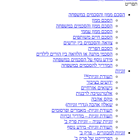
תפריט
הסכם ממון והסכמים במשפחה
הסכם ממון
הסכם ממון והסכמים במשפחה
הסכם ממון עממי
הסכם חיים משותפים
צוואה והסכמים בין יורשים
הסכם הפריה
הסכמי מתנה או הלוואה בין הורים לילדים
מידע נוסף על הסכמים במשפחה
המדריך להסכמים במשפחה
זוגיות
תעודת זוגיות™
ידועים בציבור
נישואים אזרחיים
אלטרנטיבה לרבנות
טקס אהבה
שאלון אהבה (נדרי זוגיות)
תעודת זוגיות- מאמרים ופרסומים
תעודת זוגיות – מדריך זכויות
זוגיות שניה – זוגיות פרק ב'
תעודת זוגיות- מידע נוסף
זוגיות למבוגרים – פרק ב'
הפרוייקט של פרק ב'