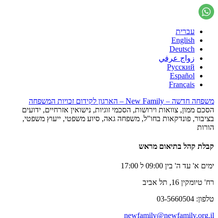
עברית
English
Deutsch
زواج عرفي
Русский
Español
Français
משפחה חדשה – New Family – הארגון לקידום זכויות המשפחה
הסכם ממון, צוואות וירושות, הסכמי זוגיות, נישואין אזרחיים, ידועים
בציבור, פונדקאות בחו"ל, משפחה גאה, סיוע משפטי, ייעוץ משפטי,
הורות
קבלת קהל בתיאום מראש
ימים א' עד ה' בין 09:00 ל 17:00
רח' טיומקין 16, תל אביב
טלפון: 03-5660504
newfamily@newfamily.org.il