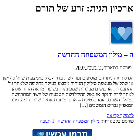
ארכיון תגית:
זרע של תורם
ה – מילון המשפחה החדשה
|
פורסם בתאריך:
15 במרץ 2007
הגדלת חזה ניתוח בו מוסיפים נפח לשד, בדרך-כלל באמצעות שתל סיליקון
או שתל של מעטפת סיליקון הניתוח מבוצע בעיקר בתקופה שלאחר גיל
ההתבגרות, או בנשים מבוגרות שמעונינות בשיפור מראה החזה שלהן
לאחר לידה והנקה או בשל ההידלדלות הטבעית של השד המתרחשת
במהלך השנים. הומו בלטינית – אדם. מיוונית אחיד, שווה, דומה. מונח
המאפיין גברים הנמשכים […]
להמשך קריאה
פורסם בקטגוריות:
מילון המשפחה החדשה
|
1 תגובה