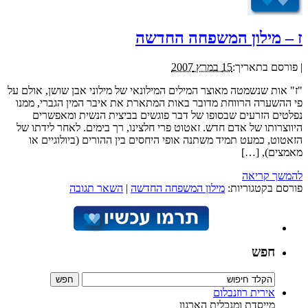
ז – מילון המשפחה החדשה
|
פורסם בתאריך:
15 במרץ 2007
"ז" אות שנשמטה מאוצר המילים המילונאי של מילוני אבן שושן, אולם על
פי ההשערה הרווחת מדובר באות המתארת את איבר המין הגברי, ממנו
נפלטים הזרעים שבסופו של דבר פוגשים בביצית הנשית ומאפשרים
היווצרותו של אדם חדש. זאטוט פרי חלצינו, רך בימים. לאחר לידתו של
הזאטוט, כמעט תמיד משתנה אופי היחסים בין ההורים (ביולוגיים או
מאמצים), […]
להמשך קריאה
פורסם בקטגוריות:
מילון המשפחה החדשה
|
השאר תגובה
חפש
אירית רוזנבלום
מייסדת ומנכלית הארגון