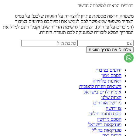
ברוכים הבאים למשפחה חדשה
משפחה חדשה מספקת פתרון להצהרה על הזוגיות שלכם! על בסיס
תצהיר משפטי שמאפשר לכם לממש את זכויותכם כידועים בציבור
(המוכרים על פי חוק). הצטרפו לרשימת הדיוור שלנו וקבלו חינם למייל את
המדריך המלא לזכויות שמעניקה לכם תעודת הזוגיות.
ידועים בציבור
הסכם ממון
ראיונות טלוויזיה
נישואים וזוגיות להטבית
אימוץ ילדים בישראל
הצוות שלנו
גירושין אזרחיים
צו ירושה
טקס חתונה חילוני
הסכם גירושין
פונדקאות בישראל
פונדקאות בחו"ל
הורות גאה