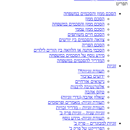
תפריט
הסכם ממון והסכמים במשפחה
הסכם ממון
הסכם ממון והסכמים במשפחה
הסכם ממון עממי
הסכם חיים משותפים
צוואה והסכמים בין יורשים
הסכם הפריה
הסכמי מתנה או הלוואה בין הורים לילדים
מידע נוסף על הסכמים במשפחה
המדריך להסכמים במשפחה
זוגיות
תעודת זוגיות™
ידועים בציבור
נישואים אזרחיים
אלטרנטיבה לרבנות
טקס אהבה
שאלון אהבה (נדרי זוגיות)
תעודת זוגיות- מאמרים ופרסומים
תעודת זוגיות – מדריך זכויות
זוגיות שניה – זוגיות פרק ב'
תעודת זוגיות- מידע נוסף
זוגיות למבוגרים – פרק ב'
הפרוייקט של פרק ב'