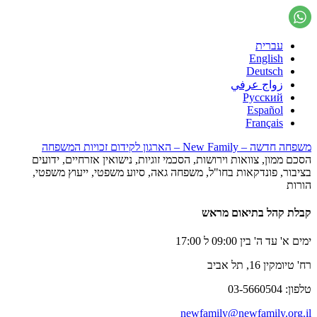
עברית
English
Deutsch
زواج عرفي
Русский
Español
Français
משפחה חדשה – New Family – הארגון לקידום זכויות המשפחה
הסכם ממון, צוואות וירושות, הסכמי זוגיות, נישואין אזרחיים, ידועים
בציבור, פונדקאות בחו"ל, משפחה גאה, סיוע משפטי, ייעוץ משפטי,
הורות
קבלת קהל בתיאום מראש
ימים א' עד ה' בין 09:00 ל 17:00
רח' טיומקין 16, תל אביב
טלפון: 03-5660504
newfamily@newfamily.org.il