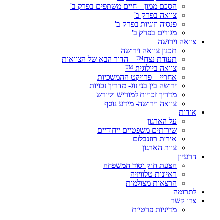
הסכם ממון – חיים משתפים בפרק ב'
צוואה בפרק ב'
פנסיה וזוגיות בפרק ב'
מגורים בפרק ב'
צוואה וירושה
תכנון צוואה וירושה
תעודת נצח™ – הדור הבא של הצוואות
צוואה ביולוגית ™
אחריי – פרויקט ההמשכיות
ירושה בין בני זוג- מדריך זכויות
מדריך זכויות למוריש וליורש
צוואה וירושה- מידע נוסף
אודות
על הארגון
שירותים משפטיים ייחודיים
אירית רוזנבלום
צוות הארגון
הרעיון
הצעת חוק יסוד המשפחה
ראיונות טלוויזיה
הרצאות מצולמות
לתרומה
צרו קשר
מדיניות פרטיות