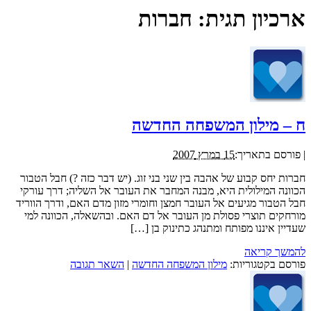
ארכיון תגית:
חברות
ח – מילון המשפחה החדשה
|
פורסם בתאריך:
15 במרץ 2007
חברות יחס קבוע של אהבה בין שני בני זוג. (יש דבר כזה ?) חבל הטבור
הכוונה המילולית היא, מבנה המחבר את העובר אל השליה; דרך עורקי
חבל הטבור מגיעים אל העובר חמצן וחומרי מזון מדם האם, ודרך הווריד
מורחקים תוצרי פסולת מן העובר אל דם האם. ובהשאלה, הכוונה למי
שעדיין איננו מפותח ומתנהג כתינוק בן […]
להמשך קריאה
פורסם בקטגוריות:
מילון המשפחה החדשה
|
השאר תגובה