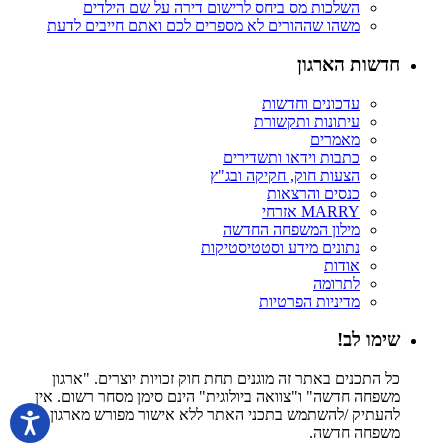
השלכות מס ביחס לרישום דירה על שם הילדים
משהו שההורים לא מספרים לכם ואתם חייבים לדעת
חדשות הארגון
עדכונים וחדשות
עיתונות ותקשורת
מאמרים
כתבות וידאו ותשדירים
הצעות חוק, חקיקה ובג"ץ
כנסים והרצאות
MARRY אזרחי
מילון המשפחה החדשה
נתונים מידע וסטטיסטיקות
אודות
לתרומה
מדיניות הפרטיות
שימו לב!
כל התכנים באתר זה מוגנים תחת חוק זכויות יוצרים. "ארגון
משפחה חדשה" ו"צוואה ביולוגית" הינם סימן מסחר רשום. אין
להעתיק /להשתמש בתכני האתר ללא אישור מפורש מארגון
משפחה חדשה.