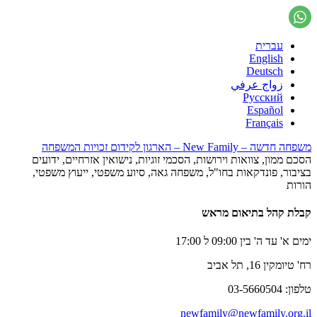
עברית
English
Deutsch
زواج عرفي
Русский
Español
Français
משפחה חדשה – New Family – הארגון לקידום זכויות המשפחה
הסכם ממון, צוואות וירושות, הסכמי זוגיות, נישואין אזרחיים, ידועים
בציבור, פונדקאות בחו"ל, משפחה גאה, סיוע משפטי, ייעוץ משפטי,
הורות
קבלת קהל בתיאום מראש
ימים א' עד ה' בין 09:00 ל 17:00
רח' טיומקין 16, תל אביב
טלפון: 03-5660504
newfamily@newfamily.org.il