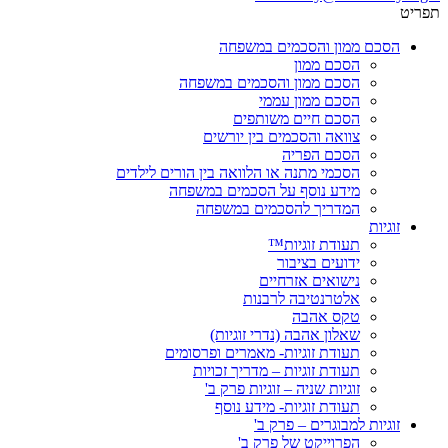
תפריט
הסכם ממון והסכמים במשפחה
הסכם ממון
הסכם ממון והסכמים במשפחה
הסכם ממון עממי
הסכם חיים משותפים
צוואה והסכמים בין יורשים
הסכם הפריה
הסכמי מתנה או הלוואה בין הורים לילדים
מידע נוסף על הסכמים במשפחה
המדריך להסכמים במשפחה
זוגיות
תעודת זוגיות™
ידועים בציבור
נישואים אזרחיים
אלטרנטיבה לרבנות
טקס אהבה
שאלון אהבה (נדרי זוגיות)
תעודת זוגיות- מאמרים ופרסומים
תעודת זוגיות – מדריך זכויות
זוגיות שניה – זוגיות פרק ב'
תעודת זוגיות- מידע נוסף
זוגיות למבוגרים – פרק ב'
הפרוייקט של פרק ב'