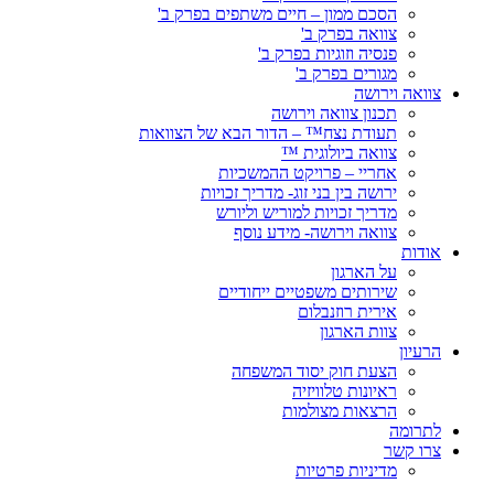
הסכם ממון – חיים משתפים בפרק ב'
צוואה בפרק ב'
פנסיה וזוגיות בפרק ב'
מגורים בפרק ב'
צוואה וירושה
תכנון צוואה וירושה
תעודת נצח™ – הדור הבא של הצוואות
צוואה ביולוגית ™
אחריי – פרויקט ההמשכיות
ירושה בין בני זוג- מדריך זכויות
מדריך זכויות למוריש וליורש
צוואה וירושה- מידע נוסף
אודות
על הארגון
שירותים משפטיים ייחודיים
אירית רוזנבלום
צוות הארגון
הרעיון
הצעת חוק יסוד המשפחה
ראיונות טלוויזיה
הרצאות מצולמות
לתרומה
צרו קשר
מדיניות פרטיות