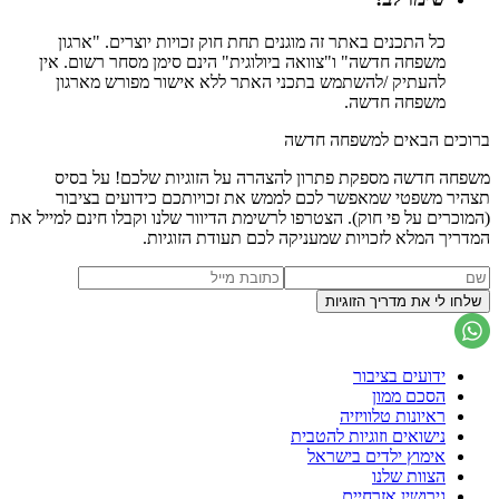
כל התכנים באתר זה מוגנים תחת חוק זכויות יוצרים. "ארגון
משפחה חדשה" ו"צוואה ביולוגית" הינם סימן מסחר רשום. אין
להעתיק /להשתמש בתכני האתר ללא אישור מפורש מארגון
משפחה חדשה.
ברוכים הבאים למשפחה חדשה
משפחה חדשה מספקת פתרון להצהרה על הזוגיות שלכם! על בסיס
תצהיר משפטי שמאפשר לכם לממש את זכויותכם כידועים בציבור
(המוכרים על פי חוק). הצטרפו לרשימת הדיוור שלנו וקבלו חינם למייל את
המדריך המלא לזכויות שמעניקה לכם תעודת הזוגיות.
ידועים בציבור
הסכם ממון
ראיונות טלוויזיה
נישואים וזוגיות להטבית
אימוץ ילדים בישראל
הצוות שלנו
גירושין אזרחיים