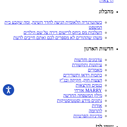
הרצאות
מהבלוג
כשהטרגדיה הלאומית הגיעה לחדר השינה, ומה שקבע בית
המשפט
השלכות מס ביחס לרישום דירה על שם הילדים
משהו שההורים לא מספרים לכם ואתם חייבים לדעת
חדשות הארגון
עדכונים וחדשות
עיתונות ותקשורת
מאמרים
כתבות וידאו ותשדירים
הצעות חוק, חקיקה ובג"ץ
כנסים והרצאות
MARRY אזרחי
מילון המשפחה החדשה
נתונים מידע וסטטיסטיקות
אודות
לתרומה
מדיניות הפרטיות
שימו לב!