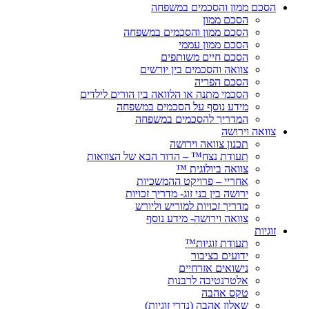
הסכם ממון והסכמים במשפחה
הסכם ממון
הסכם ממון והסכמים במשפחה
הסכם ממון עממי
הסכם חיים משותפים
צוואה והסכמים בין יורשים
הסכם הפריה
הסכמי מתנה או הלוואה בין הורים לילדים
מידע נוסף על הסכמים במשפחה
המדריך להסכמים במשפחה
צוואה וירושה
תכנון צוואה וירושה
תעודת נצח™ – הדור הבא של הצוואות
צוואה ביולוגית ™
אחריי – פרויקט ההמשכיות
ירושה בין בני זוג- מדריך זכויות
מדריך זכויות למוריש וליורש
צוואה וירושה- מידע נוסף
זוגיות
תעודת זוגיות™
ידועים בציבור
נישואים אזרחיים
אלטרנטיבה לרבנות
טקס אהבה
שאלון אהבה (נדרי זוגיות)