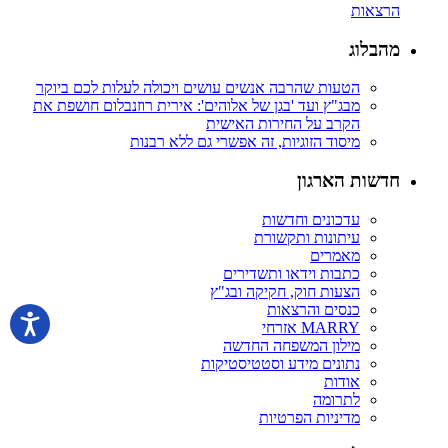
הרצאות
מהבלוג
הטעות שהרבה אנשים עושים ויכולה לעלות לכם ביוקר
מבג"ץ ועד 'בגן של אלוהים': אירית רוזנבלום חושפת את
הקרב על החירות האישית
מיסוד הזוגיות, זה אפשרי גם ללא רבנות
חדשות הארגון
עדכונים וחדשות
עיתונות ותקשורת
מאמרים
כתבות וידאו ותשדירים
הצעות חוק, חקיקה ובג"ץ
כנסים והרצאות
MARRY אזרחי
מילון המשפחה החדשה
נתונים מידע וסטטיסטיקות
אודות
לתרומה
מדיניות הפרטיות