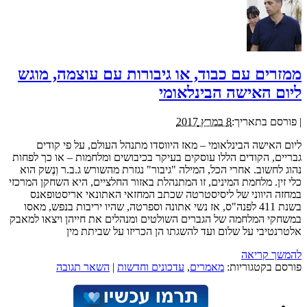
ממזרים עם כבוד, או גיבורות עם עוצמה, מוגש
ליום האישה הבינלאומי
|
פורסם בתאריך:
8 במרץ 2017
ליום האישה הבינלאומי – מאז היווסדו מתנהל העולם, על פי קודים
גבריים, הקודים הללו עוסקים בעיקר בכיבושים ומלחמות – או כך לפחות
נהוג לחשוב. אחרי הכל, המילה "גיבור" נגזרת מהשורש ג.ב.ר וְנֶשק הוא
כלי זין. מלחמת המינים, זו המתנהלת באזור החלציים, היא השחקן המרכזי
במחזה היווני של ליסיסטרטה שכתב המחזאי האתונאי אריסטופאנס
בשנת 411 לפנה"ס, אז נשי אתונה וספרטה, שהיו יריבות בנפש, מאסו
במשחקי המלחמה של הגברים השולטים ומנהלים את חייהן ויצאו למאבק
אלטרנטיבי על שלום ועד להשגתו הן הכריזו על שביתת מין
להמשך קריאה
פורסם בקטגוריות:
מאמרים
,
עדכונים וחדשות
|
השאר תגובה