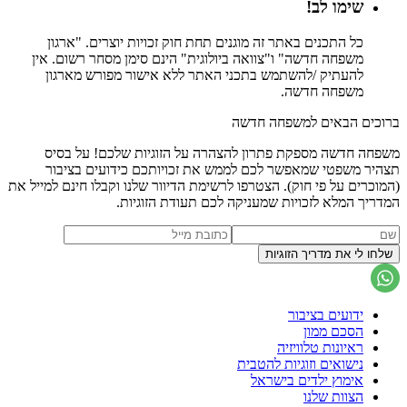
שימו לב!
כל התכנים באתר זה מוגנים תחת חוק זכויות יוצרים. "ארגון
משפחה חדשה" ו"צוואה ביולוגית" הינם סימן מסחר רשום. אין
להעתיק /להשתמש בתכני האתר ללא אישור מפורש מארגון
משפחה חדשה.
ברוכים הבאים למשפחה חדשה
משפחה חדשה מספקת פתרון להצהרה על הזוגיות שלכם! על בסיס
תצהיר משפטי שמאפשר לכם לממש את זכויותכם כידועים בציבור
(המוכרים על פי חוק). הצטרפו לרשימת הדיוור שלנו וקבלו חינם למייל את
המדריך המלא לזכויות שמעניקה לכם תעודת הזוגיות.
ידועים בציבור
הסכם ממון
ראיונות טלוויזיה
נישואים וזוגיות להטבית
אימוץ ילדים בישראל
הצוות שלנו