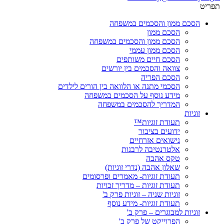
תפריט
הסכם ממון והסכמים במשפחה
הסכם ממון
הסכם ממון והסכמים במשפחה
הסכם ממון עממי
הסכם חיים משותפים
צוואה והסכמים בין יורשים
הסכם הפריה
הסכמי מתנה או הלוואה בין הורים לילדים
מידע נוסף על הסכמים במשפחה
המדריך להסכמים במשפחה
זוגיות
תעודת זוגיות™
ידועים בציבור
נישואים אזרחיים
אלטרנטיבה לרבנות
טקס אהבה
שאלון אהבה (נדרי זוגיות)
תעודת זוגיות- מאמרים ופרסומים
תעודת זוגיות – מדריך זכויות
זוגיות שניה – זוגיות פרק ב'
תעודת זוגיות- מידע נוסף
זוגיות למבוגרים – פרק ב'
הפרוייקט של פרק ב'