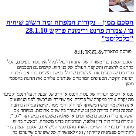
הסכם ממון – נקודות המפתח ומה חשוב שיהיה
בו / צמרת פרנט ורימונה פרקש 28.1.10
"כלכליסט"
|
פורסם בתאריך:
28 בינואר 2010
הסכם הממון בנוי משורה של התניות ויכול לכלול אין ספור סעיפים, הכל
בהתאם לרצונות והשקפת העולם של בני הזוג. קיימים גם הסכמים
מדורגים שקובעים את השינויים שיחולו במשך השנים בהתאם למידת
רצינות הקשר. הסעיפים המרכזיים שנותנים עליהם את הדעת בהסכמי
ממון:
נכס או רכוש: הגדרה של עלות הנכס או הרכוש, הבעלות על הנכס וקביעה
מה יקרה איתו במקרה של פרידה. אף שדירה שנרכשה לפני הנישואים
אינה חלק מהרכוש המשותף לפי חוק יחסי ממון, קיימת פסיקה נרחבת
המקנה זכויות בדירה לבן זוג שהתגורר בה שנים ארוכות, במיוחד אם
הושקעו בדירה כספים משותפים או שולמה משכנתה במשותף. "לכן",
אומרת עו"ד רות דיין וולפנר, המתמחה בדיני משפחה, "כאשר בני זוג
מתגוררים בדירה השייכת לאחד מהם לפני הנישואים, הסכם הממון צריך
להתייחס ספציפית לדירה זו, ואף לאפשרות של שיפוצים שייערכו בה