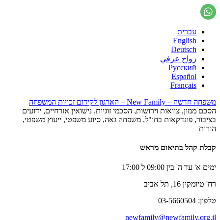
עברית
English
Deutsch
زواج عرفي
Русский
Español
Français
משפחה חדשה – New Family – הארגון לקידום זכויות המשפחה
הסכם ממון, צוואות וירושות, הסכמי זוגיות, נישואין אזרחיים, ידועים
בציבור, פונדקאות בחו"ל, משפחה גאה, סיוע משפטי, ייעוץ משפטי,
הורות
קבלת קהל בתיאום מראש
ימים א' עד ה' בין 09:00 ל 17:00
רח' טיומקין 16, תל אביב
טלפון: 03-5660504
newfamily@newfamily.org.il