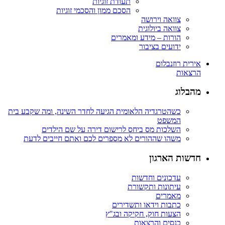
תעודת זוגיות
הסכם ממון והסכמי זוגיות
צוואה וירושה
צוואה ביולוגית
הורות – מידע ומאמרים
ידועים בציבור
אירית רוזנבלום
הרצאות
מהבלוג
כשהטרגדיה הלאומית הגיעה לחדר השינה, ומה שקבע בית
המשפט
השלכות מס ביחס לרישום דירה על שם הילדים
משהו שההורים לא מספרים לכם ואתם חייבים לדעת
חדשות הארגון
עדכונים וחדשות
עיתונות ותקשורת
מאמרים
כתבות וידאו ותשדירים
הצעות חוק, חקיקה ובג"ץ
כנסים והרצאות