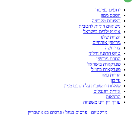
ידועים בציבור
הסכם ממון
ראיונות טלוויזיה
נישואים וזוגיות להטבית
אימוץ ילדים בישראל
הצוות שלנו
גירושין אזרחיים
צו ירושה
טקס חתונה חילוני
הסכם גירושין
פונדקאות בישראל
פונדקאות בחו"ל
הורות גאה
עיזבון
שאלות ותשובות על הסכם ממון
אירית רוזנבלום
הרצאות
עורך דין דיני משפחה
מרקטיזם - פרסום בגוגל / פרסום באאוטבריין