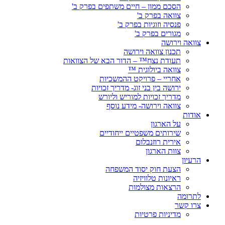
הסכם ממון – חיים משתפים בפרק ב'
צוואה בפרק ב'
פנסיה וזוגיות בפרק ב'
מגורים בפרק ב'
צוואה וירושה
תכנון צוואה וירושה
תעודת נצח™ – הדור הבא של הצוואות
צוואה ביולוגית ™
אחריי – פרויקט ההמשכיות
ירושה בין בני זוג- מדריך זכויות
מדריך זכויות למוריש וליורש
צוואה וירושה- מידע נוסף
אודות
על הארגון
שירותים משפטיים ייחודיים
אירית רוזנבלום
צוות הארגון
הרעיון
הצעת חוק יסוד המשפחה
ראיונות טלוויזיה
הרצאות מצולמות
לתרומה
צרו קשר
מדיניות פרטיות