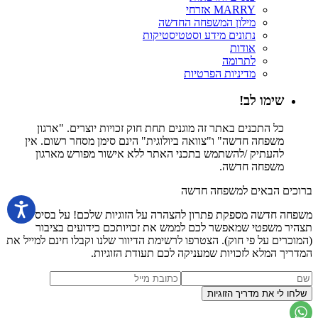
MARRY אזרחי
מילון המשפחה החדשה
נתונים מידע וסטטיסטיקות
אודות
לתרומה
מדיניות הפרטיות
שימו לב!
כל התכנים באתר זה מוגנים תחת חוק זכויות יוצרים. "ארגון
משפחה חדשה" ו"צוואה ביולוגית" הינם סימן מסחר רשום. אין
להעתיק /להשתמש בתכני האתר ללא אישור מפורש מארגון
משפחה חדשה.
ברוכים הבאים למשפחה חדשה
משפחה חדשה מספקת פתרון להצהרה על הזוגיות שלכם! על בסיס
תצהיר משפטי שמאפשר לכם לממש את זכויותכם כידועים בציבור
(המוכרים על פי חוק). הצטרפו לרשימת הדיוור שלנו וקבלו חינם למייל את
המדריך המלא לזכויות שמעניקה לכם תעודת הזוגיות.