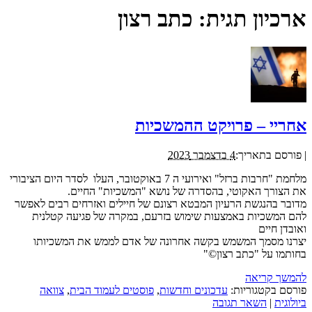
ארכיון תגית:
כתב רצון
אחריי – פרויקט ההמשכיות
|
פורסם בתאריך:
4 בדצמבר 2023
מלחמת "חרבות ברזל" ואירועי ה 7 באוקטובר, העלו לסדר היום הציבורי
את הצורך האקוטי, בהסדרה של נושא "המשכיות" החיים.
מדובר בהנגשת הרעיון המבטא רצונם של חיילים ואזרחים רבים לאפשר
להם המשכיות באמצעות שימוש בזרעם, במקרה של פגיעה קטלנית
ואובדן חיים
יצרנו מסמך המשמש בקשה אחרונה של אדם לממש את המשכיותו
בחותמו על "כתב רצון©"
להמשך קריאה
פורסם בקטגוריות:
עדכונים וחדשות
,
פוסטים לעמוד הבית
,
צוואה
ביולוגית
|
השאר תגובה