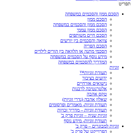
תפריט
הסכם ממון והסכמים במשפחה
הסכם ממון
הסכם ממון והסכמים במשפחה
הסכם ממון עממי
הסכם חיים משותפים
צוואה והסכמים בין יורשים
הסכם הפריה
הסכמי מתנה או הלוואה בין הורים לילדים
מידע נוסף על הסכמים במשפחה
המדריך להסכמים במשפחה
זוגיות
תעודת זוגיות™
ידועים בציבור
נישואים אזרחיים
אלטרנטיבה לרבנות
טקס אהבה
שאלון אהבה (נדרי זוגיות)
תעודת זוגיות- מאמרים ופרסומים
תעודת זוגיות – מדריך זכויות
זוגיות שניה – זוגיות פרק ב'
תעודת זוגיות- מידע נוסף
זוגיות למבוגרים – פרק ב'
הפרוייקט של פרק ב'