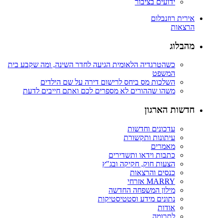
ידועים בציבור
אירית רוזנבלום
הרצאות
מהבלוג
כשהטרגדיה הלאומית הגיעה לחדר השינה, ומה שקבע בית
המשפט
השלכות מס ביחס לרישום דירה על שם הילדים
משהו שההורים לא מספרים לכם ואתם חייבים לדעת
חדשות הארגון
עדכונים וחדשות
עיתונות ותקשורת
מאמרים
כתבות וידאו ותשדירים
הצעות חוק, חקיקה ובג"ץ
כנסים והרצאות
MARRY אזרחי
מילון המשפחה החדשה
נתונים מידע וסטטיסטיקות
אודות
לתרומה