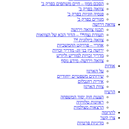
הסכם ממון – חיים משתפים בפרק ב'
צוואה בפרק ב'
פנסיה וזוגיות בפרק ב'
מגורים בפרק ב'
צוואה וירושה
תכנון צוואה וירושה
תעודת נצח™ – הדור הבא של הצוואות
צוואה ביולוגית ™
אחריי – פרויקט ההמשכיות
ירושה בין בני זוג- מדריך זכויות
מדריך זכויות למוריש וליורש
צוואה וירושה- מידע נוסף
אודות
על הארגון
שירותים משפטיים ייחודיים
אירית רוזנבלום
צוות הארגון
הרעיון
הצעת חוק יסוד המשפחה
ראיונות טלוויזיה
הרצאות מצולמות
לתרומה
צרו קשר
מדיניות פרטיות