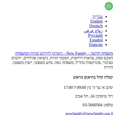
עברית
English
Deutsch
زواج عرفي
Русский
Español
Français
משפחה חדשה – New Family – הארגון לקידום זכויות המשפחה
הסכם ממון, צוואות וירושות, הסכמי זוגיות, נישואין אזרחיים, ידועים
בציבור, פונדקאות בחו"ל, משפחה גאה, סיוע משפטי, ייעוץ משפטי,
הורות
קבלת קהל בתיאום מראש
ימים א' עד ה' בין 09:00 ל 17:00
רח' טיומקין 16, תל אביב
טלפון: 03-5660504
newfamily@newfamily.org.il