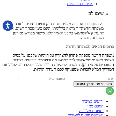
מדיניות הפרטיות
שימו לב!
כל התכנים באתר זה מוגנים תחת חוק זכויות יוצרים. "ארגון
משפחה חדשה" ו"צוואה ביולוגית" הינם סימן מסחר רשום. אין
להעתיק /להשתמש בתכני האתר ללא אישור מפורש מארגון
משפחה חדשה.
ברוכים הבאים למשפחה חדשה
משפחה חדשה מספקת פתרון להצהרה על הזוגיות שלכם! על בסיס
תצהיר משפטי שמאפשר לכם לממש את זכויותכם כידועים בציבור
(המוכרים על פי חוק). הצטרפו לרשימת הדיוור שלנו וקבלו חינם למייל את
המדריך המלא לזכויות שמעניקה לכם תעודת הזוגיות.
ידועים בציבור
הסכם ממון
ראיונות טלוויזיה
נישואים וזוגיות להטבית