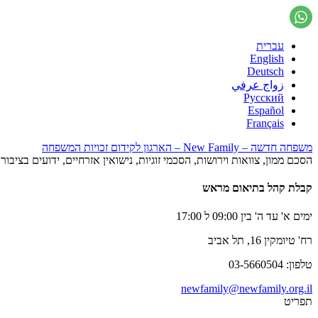
עברית
English
Deutsch
زواج عرفي
Русский
Español
Français
משפחה חדשה – New Family – הארגון לקידום זכויות המשפחה
הסכם ממון, צוואות וירושות, הסכמי זוגיות, נישואין אזרחיים, ידועים בציב
קבלת קהל בתיאום מראש
ימים א' עד ה' בין 09:00 ל 17:00
רח' טיומקין 16, תל אביב
טלפון: 03-5660504
newfamily@newfamily.org.il
תפריט