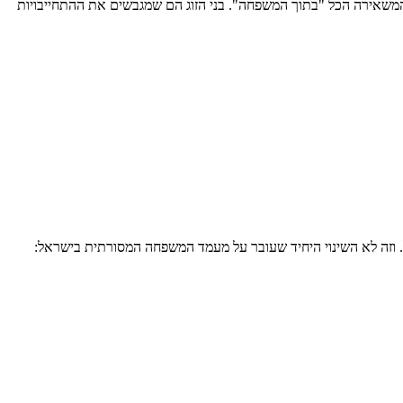
 המשאירה הכל "בתוך המשפחה". בני הזוג הם שמגבשים את ההתחייבויות
דיפים לוותר עליו? דו"ח חדש חושף ירידה של 35 אחוז במספר החתונות בישראל. וזה לא השינוי היחיד שעובר על מעמד המשפחה המסורתית בישראל: