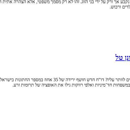
 נקבע אך ורק על ידי בני הזוג. זהו לא רק מסמך משפטי, אלא הצהרה אתית
דים ורכוש.
נן טל
איך הפך המפגש עם הרב תחת החופה לטקס שאלפי זוגות ישראלים מע
משפחות חד־מיניות ואלפי רווקות גילו את האופציה של תרומות זרע.