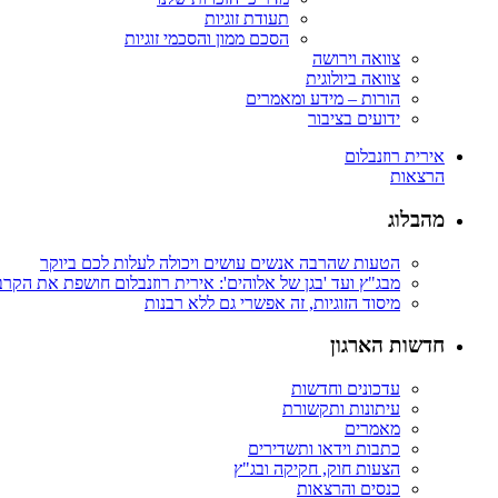
תעודת זוגיות
הסכם ממון והסכמי זוגיות
צוואה וירושה
צוואה ביולוגית
הורות – מידע ומאמרים
ידועים בציבור
אירית רוזנבלום
הרצאות
מהבלוג
הטעות שהרבה אנשים עושים ויכולה לעלות לכם ביוקר
מבג"ץ ועד 'בגן של אלוהים': אירית רוזנבלום חושפת את הקר
מיסוד הזוגיות, זה אפשרי גם ללא רבנות
חדשות הארגון
עדכונים וחדשות
עיתונות ותקשורת
מאמרים
כתבות וידאו ותשדירים
הצעות חוק, חקיקה ובג"ץ
כנסים והרצאות