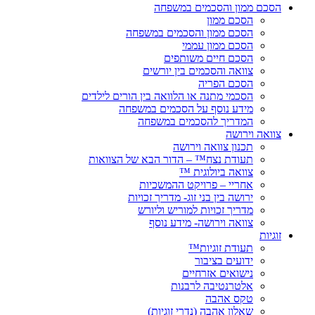
הסכם ממון והסכמים במשפחה
הסכם ממון
הסכם ממון והסכמים במשפחה
הסכם ממון עממי
הסכם חיים משותפים
צוואה והסכמים בין יורשים
הסכם הפריה
הסכמי מתנה או הלוואה בין הורים לילדים
מידע נוסף על הסכמים במשפחה
המדריך להסכמים במשפחה
צוואה וירושה
תכנון צוואה וירושה
תעודת נצח™ – הדור הבא של הצוואות
צוואה ביולוגית ™
אחריי – פרויקט ההמשכיות
ירושה בין בני זוג- מדריך זכויות
מדריך זכויות למוריש וליורש
צוואה וירושה- מידע נוסף
זוגיות
תעודת זוגיות™
ידועים בציבור
נישואים אזרחיים
אלטרנטיבה לרבנות
טקס אהבה
שאלון אהבה (נדרי זוגיות)