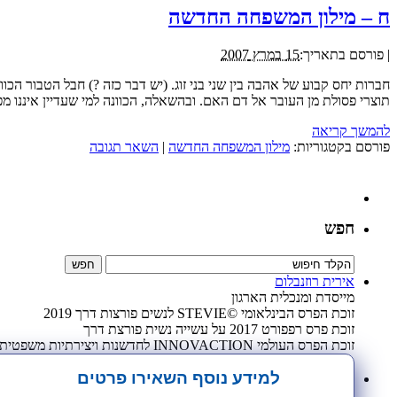
ח – מילון המשפחה החדשה
|
פורסם בתאריך:
15 במרץ 2007
חברות יחס קבוע של אהבה בין שני בני זוג. (יש דבר כזה ?) חבל הטבור הכ
תוצרי פסולת מן העובר אל דם האם. ובהשאלה, הכוונה למי שעדיין איננו מפ
להמשך קריאה
פורסם בקטגוריות:
מילון המשפחה החדשה
|
השאר תגובה
חפש
אירית רוזנבלום
מייסדת ומנכלית הארגון
זוכת הפרס הבינלאומי ©STEVIE לנשים פורצות דרך 2019
זוכת פרס רפפורט 2017 על עשייה נשית פורצת דרך
זוכת הפרס העולמי INNOVACTION לחדשנות ויצירתיות משפטית 2009
למידע נוסף השאירו פרטים