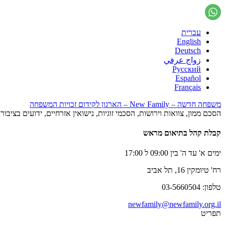
עברית
English
Deutsch
زواج عرفي
Русский
Español
Français
משפחה חדשה – New Family – הארגון לקידום זכויות המשפחה
הסכם ממון, צוואות וירושות, הסכמי זוגיות, נישואין אזרחיים, ידועים בציב
קבלת קהל בתיאום מראש
ימים א' עד ה' בין 09:00 ל 17:00
רח' טיומקין 16, תל אביב
טלפון: 03-5660504
newfamily@newfamily.org.il
תפריט