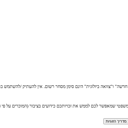
ה חדשה" ו"צוואה ביולוגית" הינם סימן מסחר רשום. אין להעתיק /להשתמש
טי שמאפשר לכם לממש את זכויותכם כידועים בציבור (המוכרים על פי חוק