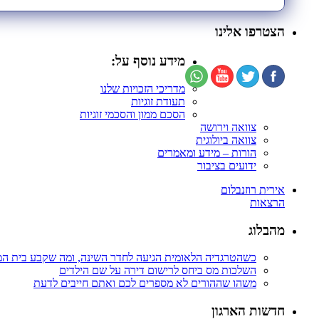
הצטרפו אלינו
מידע נוסף על:
מדריכי הזכויות שלנו
תעודת זוגיות
הסכם ממון והסכמי זוגיות
צוואה וירושה
צוואה ביולוגית
הורות – מידע ומאמרים
ידועים בציבור
אירית רוזנבלום
הרצאות
מהבלוג
כשהטרגדיה הלאומית הגיעה לחדר השינה, ומה שקבע בית ה
השלכות מס ביחס לרישום דירה על שם הילדים
משהו שההורים לא מספרים לכם ואתם חייבים לדעת
חדשות הארגון