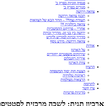
פנסיה וזוגיות בפרק ב'
מגורים בפרק ב'
צוואה וירושה
תכנון צוואה וירושה
תעודת נצח™ – הדור הבא של הצוואות
צוואה ביולוגית ™
אחריי – פרויקט ההמשכיות
ירושה בין בני זוג- מדריך זכויות
מדריך זכויות למוריש וליורש
צוואה וירושה- מידע נוסף
אודות
על הארגון
שירותים משפטיים ייחודיים
אירית רוזנבלום
צוות הארגון
הרעיון
הצעת חוק יסוד המשפחה
ראיונות טלוויזיה
הרצאות מצולמות
לתרומה
צרו קשר
מדיניות פרטיות
ארכיון תגית:
לשכה מרכזית לסטטיסט