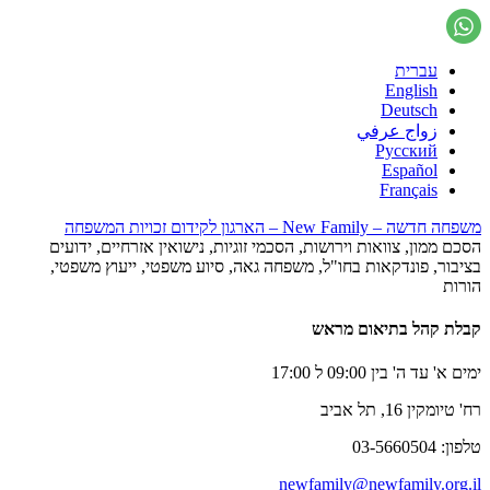
עברית
English
Deutsch
زواج عرفي
Русский
Español
Français
משפחה חדשה – New Family – הארגון לקידום זכויות המשפחה
הסכם ממון, צוואות וירושות, הסכמי זוגיות, נישואין אזרחיים, ידועים
בציבור, פונדקאות בחו"ל, משפחה גאה, סיוע משפטי, ייעוץ משפטי,
הורות
קבלת קהל בתיאום מראש
ימים א' עד ה' בין 09:00 ל 17:00
רח' טיומקין 16, תל אביב
טלפון: 03-5660504
newfamily@newfamily.org.il