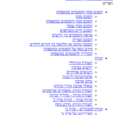
תפריט
הסכם ממון והסכמים במשפחה
הסכם ממון
הסכם ממון והסכמים במשפחה
הסכם ממון עממי
הסכם חיים משותפים
צוואה והסכמים בין יורשים
הסכם הפריה
הסכמי מתנה או הלוואה בין הורים לילדים
מידע נוסף על הסכמים במשפחה
המדריך להסכמים במשפחה
זוגיות
תעודת זוגיות™
ידועים בציבור
נישואים אזרחיים
אלטרנטיבה לרבנות
טקס אהבה
שאלון אהבה (נדרי זוגיות)
תעודת זוגיות- מאמרים ופרסומים
תעודת זוגיות – מדריך זכויות
זוגיות שניה – זוגיות פרק ב'
תעודת זוגיות- מידע נוסף
זוגיות למבוגרים – פרק ב'
הפרוייקט של פרק ב'