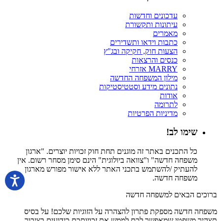
עדכונים וחדשות
עיתונות ותקשורת
מאמרים
כתבות וידאו ותשדירים
הצעות חוק, חקיקה ובג"ץ
כנסים והרצאות
MARRY אזרחי
מילון המשפחה החדשה
נתונים מידע וסטטיסטיקות
אודות
לתרומה
מדיניות הפרטיות
שימו לב!
כל התכנים באתר זה מוגנים תחת חוק זכויות יוצרים. "ארגון
משפחה חדשה" ו"צוואה ביולוגית" הינם סימן מסחר רשום. אין
להעתיק /להשתמש בתכני האתר ללא אישור מפורש מארגון
משפחה חדשה.
ברוכים הבאים למשפחה חדשה
משפחה חדשה מספקת פתרון להצהרה על הזוגיות שלכם! על בסיס
תצהיר משפטי שמאפשר לכם לממש את זכויותכם כידועים בציבור