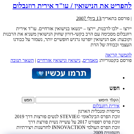
להפריט את הנישואין / עו"ד אירית רוזנבלום
|
פורסם בתאריך:
13 ביולי 2007
יירצו – ילכו לרבנות, יירצו – יינשאו בנישואין אזרחיים. עו"ד אירית
רוזנבלום מסכימה עם הרב בקשי-דורון שחוק הנישואין משניא את הרבנות
וקובעת: אם הנישואין יופרטו נרגיש חופשיים יותר, נשמור על כבודנו
העצמי וכבודה של הדת
להמשך קריאה
פורסם בקטגוריות:
מאמרים
,
נישואין ונישואין אזרחיים
|
השאר תגובה
חפש
אירית רוזנבלום
מייסדת ומנכלית הארגון
זוכת הפרס הבינלאומי ©STEVIE לנשים פורצות דרך 2019
זוכת פרס רפפורט 2017 על עשייה נשית פורצת דרך
זוכת הפרס העולמי INNOVACTION לחדשנות ויצירתיות
משפטית 2009