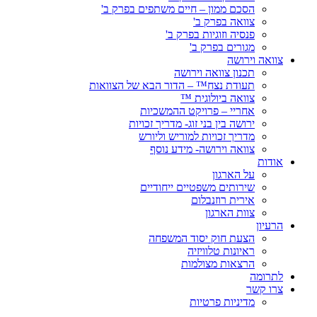
הסכם ממון – חיים משתפים בפרק ב'
צוואה בפרק ב'
פנסיה וזוגיות בפרק ב'
מגורים בפרק ב'
צוואה וירושה
תכנון צוואה וירושה
תעודת נצח™ – הדור הבא של הצוואות
צוואה ביולוגית ™
אחריי – פרויקט ההמשכיות
ירושה בין בני זוג- מדריך זכויות
מדריך זכויות למוריש וליורש
צוואה וירושה- מידע נוסף
אודות
על הארגון
שירותים משפטיים ייחודיים
אירית רוזנבלום
צוות הארגון
הרעיון
הצעת חוק יסוד המשפחה
ראיונות טלוויזיה
הרצאות מצולמות
לתרומה
צרו קשר
מדיניות פרטיות