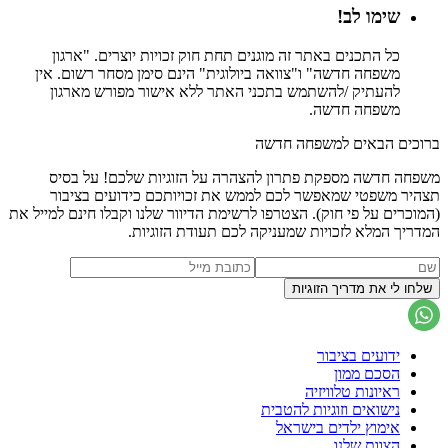
שימו לב!
כל התכנים באתר זה מוגנים תחת חוק זכויות יוצרים. "ארגון
משפחה חדשה" ו"צוואה ביולוגית" הינם סימן מסחר רשום. אין
להעתיק /להשתמש בתכני האתר ללא אישור מפורש מארגון
משפחה חדשה.
ברוכים הבאים למשפחה חדשה
משפחה חדשה מספקת פתרון להצהרה על הזוגיות שלכם! על בסיס
תצהיר משפטי שמאפשר לכם לממש את זכויותכם כידועים בציבור
(המוכרים על פי חוק). הצטרפו לרשימת הדיוור שלנו וקבלו חינם למייל את
המדריך המלא לזכויות שמעניקה לכם תעודת הזוגיות.
ידועים בציבור
הסכם ממון
ראיונות טלוויזיה
נישואים וזוגיות להטבית
אימוץ ילדים בישראל
הצוות שלנו