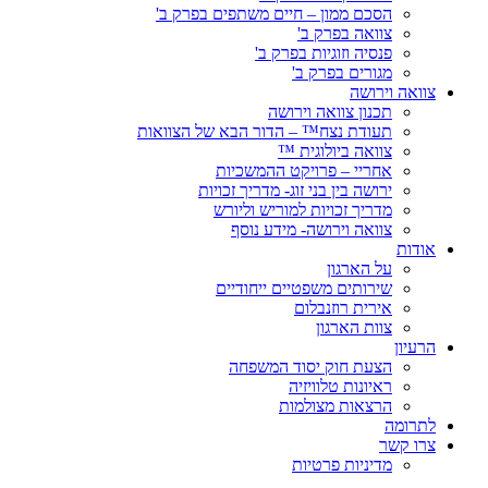
הסכם ממון – חיים משתפים בפרק ב'
צוואה בפרק ב'
פנסיה וזוגיות בפרק ב'
מגורים בפרק ב'
צוואה וירושה
תכנון צוואה וירושה
תעודת נצח™ – הדור הבא של הצוואות
צוואה ביולוגית ™
אחריי – פרויקט ההמשכיות
ירושה בין בני זוג- מדריך זכויות
מדריך זכויות למוריש וליורש
צוואה וירושה- מידע נוסף
אודות
על הארגון
שירותים משפטיים ייחודיים
אירית רוזנבלום
צוות הארגון
הרעיון
הצעת חוק יסוד המשפחה
ראיונות טלוויזיה
הרצאות מצולמות
לתרומה
צרו קשר
מדיניות פרטיות