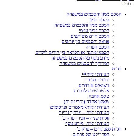
תפריט
הסכם ממון והסכמים במשפחה
הסכם ממון
הסכם ממון והסכמים במשפחה
הסכם ממון עממי
הסכם חיים משותפים
צוואה והסכמים בין יורשים
הסכם הפריה
הסכמי מתנה או הלוואה בין הורים לילדים
מידע נוסף על הסכמים במשפחה
המדריך להסכמים במשפחה
זוגיות
תעודת זוגיות™
ידועים בציבור
נישואים אזרחיים
אלטרנטיבה לרבנות
טקס אהבה
שאלון אהבה (נדרי זוגיות)
תעודת זוגיות- מאמרים ופרסומים
תעודת זוגיות – מדריך זכויות
זוגיות שניה – זוגיות פרק ב'
תעודת זוגיות- מידע נוסף
זוגיות למבוגרים – פרק ב'
הפרוייקט של פרק ב'