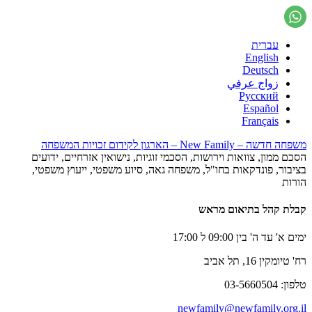
עברית
English
Deutsch
زواج عرفي
Русский
Español
Français
משפחה חדשה – New Family – הארגון לקידום זכויות המשפחה
הסכם ממון, צוואות וירושות, הסכמי זוגיות, נישואין אזרחיים, ידועים
בציבור, פונדקאות בחו"ל, משפחה גאה, סיוע משפטי, ייעוץ משפטי,
הורות
קבלת קהל בתיאום מראש
ימים א' עד ה' בין 09:00 ל 17:00
רח' טיומקין 16, תל אביב
טלפון: 03-5660504
newfamily@newfamily.org.il