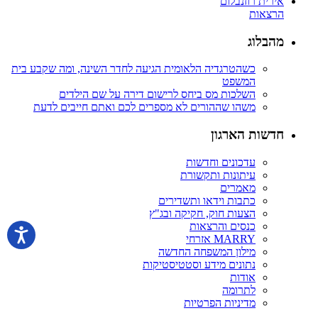
אירית רוזנבלום
הרצאות
מהבלוג
כשהטרגדיה הלאומית הגיעה לחדר השינה, ומה שקבע בית
המשפט
השלכות מס ביחס לרישום דירה על שם הילדים
משהו שההורים לא מספרים לכם ואתם חייבים לדעת
חדשות הארגון
עדכונים וחדשות
עיתונות ותקשורת
מאמרים
כתבות וידאו ותשדירים
הצעות חוק, חקיקה ובג"ץ
כנסים והרצאות
MARRY אזרחי
מילון המשפחה החדשה
נתונים מידע וסטטיסטיקות
אודות
לתרומה
מדיניות הפרטיות