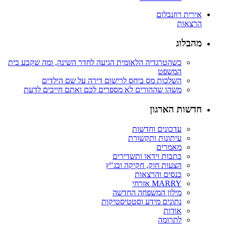
אירית רוזנבלום
הרצאות
מהבלוג
כשהטרגדיה הלאומית הגיעה לחדר השינה, ומה שקבע בית
המשפט
השלכות מס ביחס לרישום דירה על שם הילדים
משהו שההורים לא מספרים לכם ואתם חייבים לדעת
חדשות הארגון
עדכונים וחדשות
עיתונות ותקשורת
מאמרים
כתבות וידאו ותשדירים
הצעות חוק, חקיקה ובג"ץ
כנסים והרצאות
MARRY אזרחי
מילון המשפחה החדשה
נתונים מידע וסטטיסטיקות
אודות
לתרומה