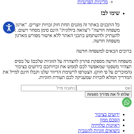
מדיניות הפרטיות
שימו לב!
כל התכנים באתר זה מוגנים תחת חוק זכויות יוצרים. "ארגון
משפחה חדשה" ו"צוואה ביולוגית" הינם סימן מסחר רשום. אין
להעתיק /להשתמש בתכני האתר ללא אישור מפורש מארגון
משפחה חדשה.
ברוכים הבאים למשפחה חדשה
משפחה חדשה מספקת פתרון להצהרה על הזוגיות שלכם! על בסיס
תצהיר משפטי שמאפשר לכם לממש את זכויותכם כידועים בציבור
(המוכרים על פי חוק). הצטרפו לרשימת הדיוור שלנו וקבלו חינם למייל את
המדריך המלא לזכויות שמעניקה לכם תעודת הזוגיות.
ידועים בציבור
הסכם ממון
ראיונות טלוויזיה
נישואים וזוגיות להטבית