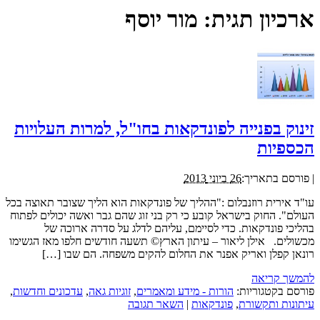
ארכיון תגית:
מור יוסף
זינוק בפנייה לפונדקאות בחו"ל, למרות העלויות
הכספיות
|
פורסם בתאריך:
26 ביוני 2013
עו"ד אירית רוזנבלום :"ההליך של פונדקאות הוא הליך שצובר תאוצה בכל
העולם". החוק בישראל קובע כי רק בני זוג שהם גבר ואשה יכולים לפתוח
בהליכי פונדקאות. כדי לסיימם, עליהם לדלג על סדרה ארוכה של
מכשולים. אילן ליאור – עיתון הארץ© תשעה חודשים חלפו מאז הגשימו
רונאן קפלן ואריק אפנר את החלום להקים משפחה. הם שבו […]
להמשך קריאה
פורסם בקטגוריות:
הורות - מידע ומאמרים
,
זוגיות גאה
,
עדכונים וחדשות
,
עיתונות ותקשורת
,
פונדקאות
|
השאר תגובה