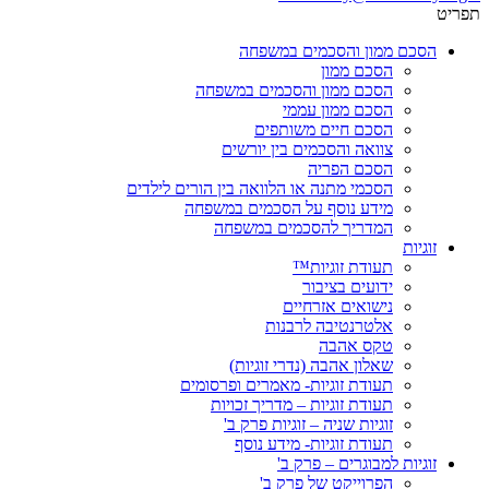
תפריט
הסכם ממון והסכמים במשפחה
הסכם ממון
הסכם ממון והסכמים במשפחה
הסכם ממון עממי
הסכם חיים משותפים
צוואה והסכמים בין יורשים
הסכם הפריה
הסכמי מתנה או הלוואה בין הורים לילדים
מידע נוסף על הסכמים במשפחה
המדריך להסכמים במשפחה
זוגיות
תעודת זוגיות™
ידועים בציבור
נישואים אזרחיים
אלטרנטיבה לרבנות
טקס אהבה
שאלון אהבה (נדרי זוגיות)
תעודת זוגיות- מאמרים ופרסומים
תעודת זוגיות – מדריך זכויות
זוגיות שניה – זוגיות פרק ב'
תעודת זוגיות- מידע נוסף
זוגיות למבוגרים – פרק ב'
הפרוייקט של פרק ב'