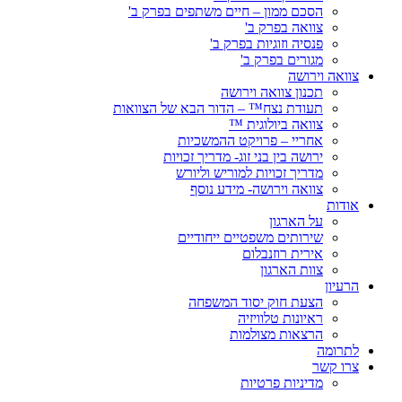
הסכם ממון – חיים משתפים בפרק ב'
צוואה בפרק ב'
פנסיה וזוגיות בפרק ב'
מגורים בפרק ב'
צוואה וירושה
תכנון צוואה וירושה
תעודת נצח™ – הדור הבא של הצוואות
צוואה ביולוגית ™
אחריי – פרויקט ההמשכיות
ירושה בין בני זוג- מדריך זכויות
מדריך זכויות למוריש וליורש
צוואה וירושה- מידע נוסף
אודות
על הארגון
שירותים משפטיים ייחודיים
אירית רוזנבלום
צוות הארגון
הרעיון
הצעת חוק יסוד המשפחה
ראיונות טלוויזיה
הרצאות מצולמות
לתרומה
צרו קשר
מדיניות פרטיות