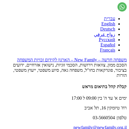
עברית
English
Deutsch
زواج عرفي
Русский
Español
Français
משפחה חדשה – New Family – הארגון לקידום זכויות המשפחה
הסכם ממון, צוואות וירושות, הסכמי זוגיות, נישואין אזרחיים, ידועים
בציבור, פונדקאות בחו"ל, משפחה גאה, סיוע משפטי, ייעוץ משפטי,
הורות
קבלת קהל בתיאום מראש
ימים א' עד ה' בין 09:00 ל 17:00
רח' טיומקין 16, תל אביב
טלפון: 03-5660504
newfamily@newfamily.org.il