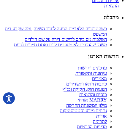
אירית רוזנבלום
הרצאות
מהבלוג
כשהטרגדיה הלאומית הגיעה לחדר השינה, ומה שקבע בית
המשפט
השלכות מס ביחס לרישום דירה על שם הילדים
משהו שההורים לא מספרים לכם ואתם חייבים לדעת
חדשות הארגון
עדכונים וחדשות
עיתונות ותקשורת
מאמרים
כתבות וידאו ותשדירים
הצעות חוק, חקיקה ובג"ץ
כנסים והרצאות
MARRY אזרחי
מילון המשפחה החדשה
נתונים מידע וסטטיסטיקות
אודות
לתרומה
מדיניות הפרטיות