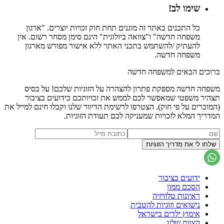
שימו לב!
כל התכנים באתר זה מוגנים תחת חוק זכויות יוצרים. "ארגון
משפחה חדשה" ו"צוואה ביולוגית" הינם סימן מסחר רשום. אין
להעתיק /להשתמש בתכני האתר ללא אישור מפורש מארגון
משפחה חדשה.
ברוכים הבאים למשפחה חדשה
משפחה חדשה מספקת פתרון להצהרה על הזוגיות שלכם! על בסיס
תצהיר משפטי שמאפשר לכם לממש את זכויותכם כידועים בציבור
(המוכרים על פי חוק). הצטרפו לרשימת הדיוור שלנו וקבלו חינם למייל את
המדריך המלא לזכויות שמעניקה לכם תעודת הזוגיות.
ידועים בציבור
הסכם ממון
ראיונות טלוויזיה
נישואים וזוגיות להטבית
אימוץ ילדים בישראל
הצוות שלנו