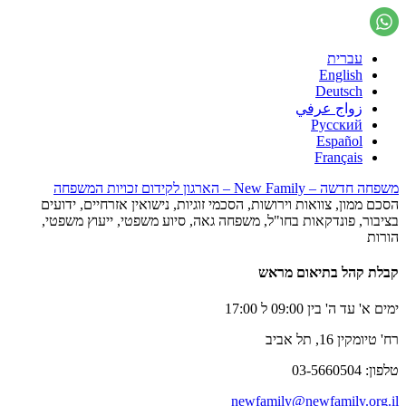
עברית
English
Deutsch
زواج عرفي
Русский
Español
Français
משפחה חדשה – New Family – הארגון לקידום זכויות המשפחה
הסכם ממון, צוואות וירושות, הסכמי זוגיות, נישואין אזרחיים, ידועים
בציבור, פונדקאות בחו"ל, משפחה גאה, סיוע משפטי, ייעוץ משפטי,
הורות
קבלת קהל בתיאום מראש
ימים א' עד ה' בין 09:00 ל 17:00
רח' טיומקין 16, תל אביב
טלפון: 03-5660504
newfamily@newfamily.org.il