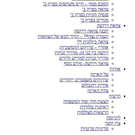
הסכם ממון – חיים משתפים בפרק ב'
צוואה בפרק ב'
פנסיה וזוגיות בפרק ב'
מגורים בפרק ב'
צוואה וירושה
תכנון צוואה וירושה
תעודת נצח™ – הדור הבא של הצוואות
צוואה ביולוגית ™
אחריי – פרויקט ההמשכיות
ירושה בין בני זוג- מדריך זכויות
מדריך זכויות למוריש וליורש
צוואה וירושה- מידע נוסף
אודות
על הארגון
שירותים משפטיים ייחודיים
אירית רוזנבלום
צוות הארגון
הרעיון
הצעת חוק יסוד המשפחה
ראיונות טלוויזיה
הרצאות מצולמות
לתרומה
צרו קשר
מדיניות פרטיות