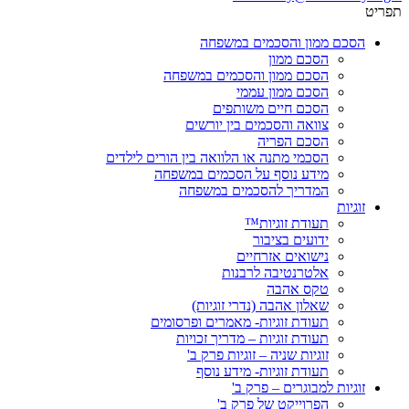
תפריט
הסכם ממון והסכמים במשפחה
הסכם ממון
הסכם ממון והסכמים במשפחה
הסכם ממון עממי
הסכם חיים משותפים
צוואה והסכמים בין יורשים
הסכם הפריה
הסכמי מתנה או הלוואה בין הורים לילדים
מידע נוסף על הסכמים במשפחה
המדריך להסכמים במשפחה
זוגיות
תעודת זוגיות™
ידועים בציבור
נישואים אזרחיים
אלטרנטיבה לרבנות
טקס אהבה
שאלון אהבה (נדרי זוגיות)
תעודת זוגיות- מאמרים ופרסומים
תעודת זוגיות – מדריך זכויות
זוגיות שניה – זוגיות פרק ב'
תעודת זוגיות- מידע נוסף
זוגיות למבוגרים – פרק ב'
הפרוייקט של פרק ב'