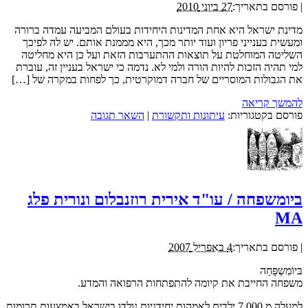
|
פורסם בתאריך:
27 ביוני 2010
מדינת ישראל היא אחת המדינות היחידות בעולם המביעה עמדה ברורה
ומעשית בענייני פריון ועוד יותר מכך, היא מממנת אותם. יש לה לפיכך
השליטה המוחלטת על תוצאות ההתערבות הזאת ועל כן היא מחליטה
למי תהיה הזכות להיות הורה ולמי לא. נדמה כי ישראל בעניין זה, עוברת
את הגבולות המוסריים של חברה דמוקרטית, כך לפחות במקרה של […]
להמשך קריאה
פורסם בקטגוריות:
עיתונות ותקשורת
|
השאר תגובה
ביומשפחה / עו"ד אירית רוזנבלום ונורית פלג
MA
|
פורסם בתאריך:
4 באפריל 2007
בּיוֹמִשְפָּחַה
משפחה החייבת את קיומה להתפתחות הרפואה והמדע.
למעלה מ 7,000 ילדים לאמהות יחידניות נולדו בישראל באמצעות תרומות