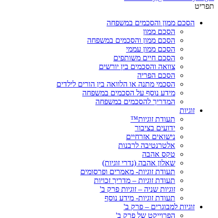
תפריט
הסכם ממון והסכמים במשפחה
הסכם ממון
הסכם ממון והסכמים במשפחה
הסכם ממון עממי
הסכם חיים משותפים
צוואה והסכמים בין יורשים
הסכם הפריה
הסכמי מתנה או הלוואה בין הורים לילדים
מידע נוסף על הסכמים במשפחה
המדריך להסכמים במשפחה
זוגיות
תעודת זוגיות™
ידועים בציבור
נישואים אזרחיים
אלטרנטיבה לרבנות
טקס אהבה
שאלון אהבה (נדרי זוגיות)
תעודת זוגיות- מאמרים ופרסומים
תעודת זוגיות – מדריך זכויות
זוגיות שניה – זוגיות פרק ב'
תעודת זוגיות- מידע נוסף
זוגיות למבוגרים – פרק ב'
הפרוייקט של פרק ב'