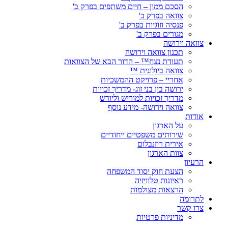
הסכם ממון – חיים משתפים בפרק ב'
צוואה בפרק ב'
פנסיה וזוגיות בפרק ב'
מגורים בפרק ב'
צוואה וירושה
תכנון צוואה וירושה
תעודת נצח™ – הדור הבא של הצוואות
צוואה ביולוגית ™
אחריי – פרויקט ההמשכיות
ירושה בין בני זוג- מדריך זכויות
מדריך זכויות למוריש וליורש
צוואה וירושה- מידע נוסף
אודות
על הארגון
שירותים משפטיים ייחודיים
אירית רוזנבלום
צוות הארגון
הרעיון
הצעת חוק יסוד המשפחה
ראיונות טלוויזיה
הרצאות מצולמות
לתרומה
צרו קשר
מדיניות פרטיות