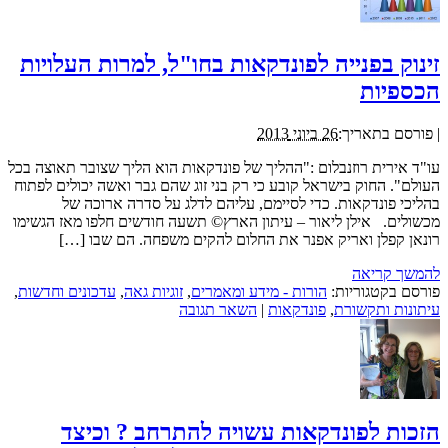
זינוק בפנייה לפונדקאות בחו"ל, למרות העלויות
הכספיות
|
פורסם בתאריך:
26 ביוני 2013
עו"ד אירית רוזנבלום :"ההליך של פונדקאות הוא הליך שצובר תאוצה בכל
העולם". החוק בישראל קובע כי רק בני זוג שהם גבר ואשה יכולים לפתוח
בהליכי פונדקאות. כדי לסיימם, עליהם לדלג על סדרה ארוכה של
מכשולים. אילן ליאור – עיתון הארץ© תשעה חודשים חלפו מאז הגשימו
רונאן קפלן ואריק אפנר את החלום להקים משפחה. הם שבו […]
להמשך קריאה
פורסם בקטגוריות:
הורות - מידע ומאמרים
,
זוגיות גאה
,
עדכונים וחדשות
,
עיתונות ותקשורת
,
פונדקאות
|
השאר תגובה
הזכות לפונדקאות עשויה להתרחב ? וכיצד