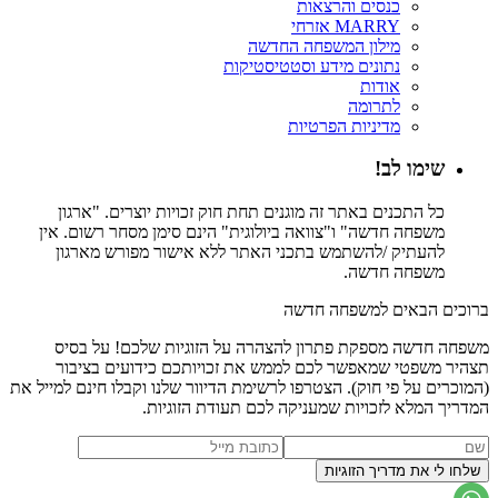
כנסים והרצאות
MARRY אזרחי
מילון המשפחה החדשה
נתונים מידע וסטטיסטיקות
אודות
לתרומה
מדיניות הפרטיות
שימו לב!
כל התכנים באתר זה מוגנים תחת חוק זכויות יוצרים. "ארגון
משפחה חדשה" ו"צוואה ביולוגית" הינם סימן מסחר רשום. אין
להעתיק /להשתמש בתכני האתר ללא אישור מפורש מארגון
משפחה חדשה.
ברוכים הבאים למשפחה חדשה
משפחה חדשה מספקת פתרון להצהרה על הזוגיות שלכם! על בסיס
תצהיר משפטי שמאפשר לכם לממש את זכויותכם כידועים בציבור
(המוכרים על פי חוק). הצטרפו לרשימת הדיוור שלנו וקבלו חינם למייל את
המדריך המלא לזכויות שמעניקה לכם תעודת הזוגיות.