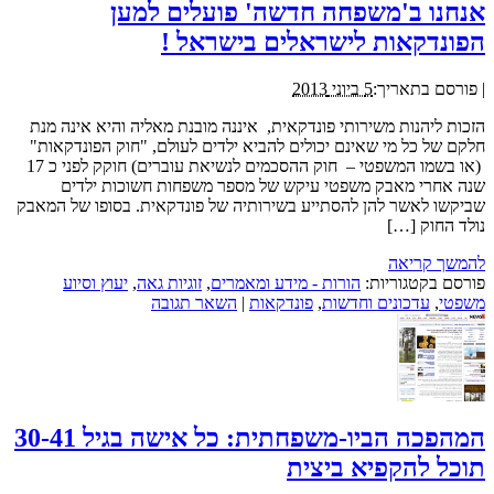
אנחנו ב'משפחה חדשה' פועלים למען
הפונדקאות לישראלים בישראל !
|
פורסם בתאריך:
5 ביוני 2013
הזכות ליהנות משירותי פונדקאית, איננה מובנת מאליה והיא אינה מנת
חלקם של כל מי שאינם יכולים להביא ילדים לעולם, "חוק הפונדקאות"
(או בשמו המשפטי – חוק ההסכמים לנשיאת עוברים) חוקק לפני כ 17
שנה אחרי מאבק משפטי עיקש של מספר משפחות חשוכות ילדים
שביקשו לאשר להן להסתייע בשירותיה של פונדקאית. בסופו של המאבק
נולד החוק […]
להמשך קריאה
פורסם בקטגוריות:
הורות - מידע ומאמרים
,
זוגיות גאה
,
יעוץ וסיוע
משפטי
,
עדכונים וחדשות
,
פונדקאות
|
השאר תגובה
המהפכה הביו-משפחתית: כל אישה בגיל 30-41
תוכל להקפיא ביצית