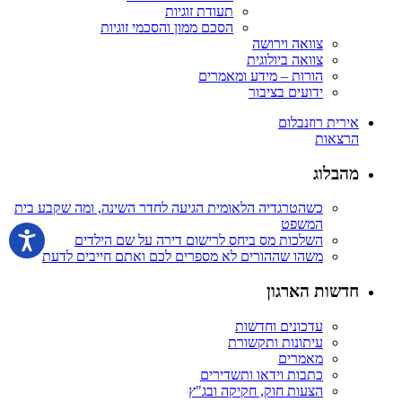
תעודת זוגיות
הסכם ממון והסכמי זוגיות
צוואה וירושה
צוואה ביולוגית
הורות – מידע ומאמרים
ידועים בציבור
אירית רוזנבלום
הרצאות
מהבלוג
כשהטרגדיה הלאומית הגיעה לחדר השינה, ומה שקבע בית
המשפט
השלכות מס ביחס לרישום דירה על שם הילדים
משהו שההורים לא מספרים לכם ואתם חייבים לדעת
חדשות הארגון
עדכונים וחדשות
עיתונות ותקשורת
מאמרים
כתבות וידאו ותשדירים
הצעות חוק, חקיקה ובג"ץ