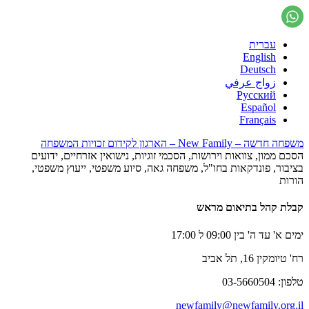
עברית
English
Deutsch
زواج عرفي
Русский
Español
Français
משפחה חדשה – New Family – הארגון לקידום זכויות המשפחה
הסכם ממון, צוואות וירושות, הסכמי זוגיות, נישואין אזרחיים, ידועים
בציבור, פונדקאות בחו"ל, משפחה גאה, סיוע משפטי, ייעוץ משפטי,
הורות
קבלת קהל בתיאום מראש
ימים א' עד ה' בין 09:00 ל 17:00
רח' טיומקין 16, תל אביב
טלפון: 03-5660504
newfamily@newfamily.org.il