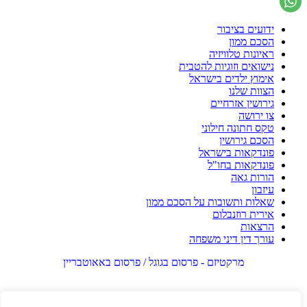
ידועים בציבור
הסכם ממון
ראיונות טלוויזיה
נישואים וזוגיות להטבית
אימוץ ילדים בישראל
הצוות שלנו
גירושין אזרחיים
צו ירושה
טקס חתונה חילוני
הסכם גירושין
פונדקאות בישראל
פונדקאות בחו"ל
הורות גאה
עיזבון
שאלות ותשובות על הסכם ממון
אירית רוזנבלום
הרצאות
עורך דין דיני משפחה
מרקטיזם - פרסום בגוגל / פרסום באאוטבריין