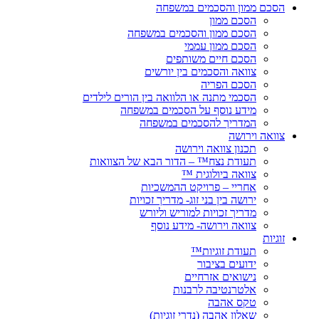
הסכם ממון והסכמים במשפחה
הסכם ממון
הסכם ממון והסכמים במשפחה
הסכם ממון עממי
הסכם חיים משותפים
צוואה והסכמים בין יורשים
הסכם הפריה
הסכמי מתנה או הלוואה בין הורים לילדים
מידע נוסף על הסכמים במשפחה
המדריך להסכמים במשפחה
צוואה וירושה
תכנון צוואה וירושה
תעודת נצח™ – הדור הבא של הצוואות
צוואה ביולוגית ™
אחריי – פרויקט ההמשכיות
ירושה בין בני זוג- מדריך זכויות
מדריך זכויות למוריש וליורש
צוואה וירושה- מידע נוסף
זוגיות
תעודת זוגיות™
ידועים בציבור
נישואים אזרחיים
אלטרנטיבה לרבנות
טקס אהבה
שאלון אהבה (נדרי זוגיות)