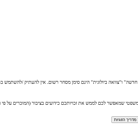
ה חדשה" ו"צוואה ביולוגית" הינם סימן מסחר רשום. אין להעתיק /להשתמש
טי שמאפשר לכם לממש את זכויותכם כידועים בציבור (המוכרים על פי חוק