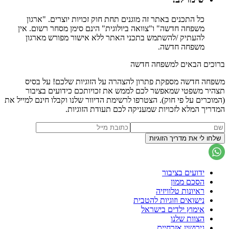
כל התכנים באתר זה מוגנים תחת חוק זכויות יוצרים. "ארגון
משפחה חדשה" ו"צוואה ביולוגית" הינם סימן מסחר רשום. אין
להעתיק /להשתמש בתכני האתר ללא אישור מפורש מארגון
משפחה חדשה.
ברוכים הבאים למשפחה חדשה
משפחה חדשה מספקת פתרון להצהרה על הזוגיות שלכם! על בסיס
תצהיר משפטי שמאפשר לכם לממש את זכויותכם כידועים בציבור
(המוכרים על פי חוק). הצטרפו לרשימת הדיוור שלנו וקבלו חינם למייל את
המדריך המלא לזכויות שמעניקה לכם תעודת הזוגיות.
ידועים בציבור
הסכם ממון
ראיונות טלוויזיה
נישואים וזוגיות להטבית
אימוץ ילדים בישראל
הצוות שלנו
גירושין אזרחיים