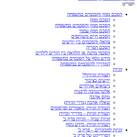
תפריט
הסכם ממון והסכמים במשפחה
הסכם ממון
הסכם ממון והסכמים במשפחה
הסכם ממון עממי
הסכם חיים משותפים
צוואה והסכמים בין יורשים
הסכם הפריה
הסכמי מתנה או הלוואה בין הורים לילדים
מידע נוסף על הסכמים במשפחה
המדריך להסכמים במשפחה
זוגיות
תעודת זוגיות™
ידועים בציבור
נישואים אזרחיים
אלטרנטיבה לרבנות
טקס אהבה
שאלון אהבה (נדרי זוגיות)
תעודת זוגיות- מאמרים ופרסומים
תעודת זוגיות – מדריך זכויות
זוגיות שניה – זוגיות פרק ב'
תעודת זוגיות- מידע נוסף
זוגיות למבוגרים – פרק ב'
הפרוייקט של פרק ב'