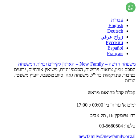
עברית
English
Deutsch
زواج عرفي
Русский
Español
Français
משפחה חדשה – New Family – הארגון לקידום זכויות המשפחה
הסכם ממון, צוואות וירושות, הסכמי זוגיות, נישואין אזרחיים, ידועים
בציבור, פונדקאות בחו"ל, משפחה גאה, סיוע משפטי, ייעוץ משפטי,
הורות
קבלת קהל בתיאום מראש
ימים א' עד ה' בין 09:00 ל 17:00
רח' טיומקין 16, תל אביב
טלפון: 03-5660504
newfamily@newfamily.org.il