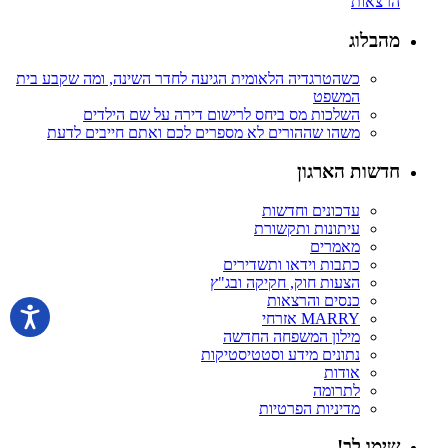
הרצאות
מהבלוג
כשהטרגדיה הלאומית הגיעה לחדר השינה, ומה שקבע בית
המשפט
השלכות מס ביחס לרישום דירה על שם הילדים
משהו שההורים לא מספרים לכם ואתם חייבים לדעת
חדשות הארגון
עדכונים וחדשות
עיתונות ותקשורת
מאמרים
כתבות וידאו ותשדירים
הצעות חוק, חקיקה ובג"ץ
כנסים והרצאות
MARRY אזרחי
מילון המשפחה החדשה
נתונים מידע וסטטיסטיקות
אודות
לתרומה
מדיניות הפרטיות
שימו לב!