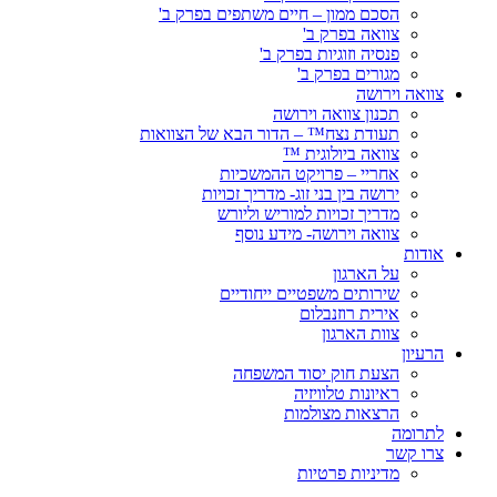
הסכם ממון – חיים משתפים בפרק ב'
צוואה בפרק ב'
פנסיה וזוגיות בפרק ב'
מגורים בפרק ב'
צוואה וירושה
תכנון צוואה וירושה
תעודת נצח™ – הדור הבא של הצוואות
צוואה ביולוגית ™
אחריי – פרויקט ההמשכיות
ירושה בין בני זוג- מדריך זכויות
מדריך זכויות למוריש וליורש
צוואה וירושה- מידע נוסף
אודות
על הארגון
שירותים משפטיים ייחודיים
אירית רוזנבלום
צוות הארגון
הרעיון
הצעת חוק יסוד המשפחה
ראיונות טלוויזיה
הרצאות מצולמות
לתרומה
צרו קשר
מדיניות פרטיות