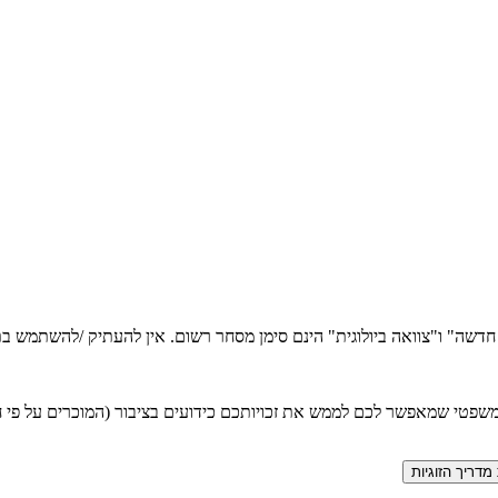
ה חדשה" ו"צוואה ביולוגית" הינם סימן מסחר רשום. אין להעתיק /להשתמש
טי שמאפשר לכם לממש את זכויותכם כידועים בציבור (המוכרים על פי חוק