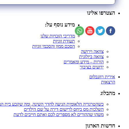
הצטרפו אלינו
מידע נוסף על:
מדריכי הזכויות שלנו
תעודת זוגיות
הסכם ממון והסכמי זוגיות
צוואה וירושה
צוואה ביולוגית
הורות – מידע ומאמרים
ידועים בציבור
אירית רוזנבלום
הרצאות
מהבלוג
כשהטרגדיה הלאומית הגיעה לחדר השינה, ומה שקבע בית ה
השלכות מס ביחס לרישום דירה על שם הילדים
משהו שההורים לא מספרים לכם ואתם חייבים לדעת
חדשות הארגון