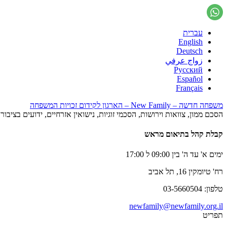
עברית
English
Deutsch
زواج عرفي
Русский
Español
Français
משפחה חדשה – New Family – הארגון לקידום זכויות המשפחה
הסכם ממון, צוואות וירושות, הסכמי זוגיות, נישואין אזרחיים, ידועים בציב
קבלת קהל בתיאום מראש
ימים א' עד ה' בין 09:00 ל 17:00
רח' טיומקין 16, תל אביב
טלפון: 03-5660504
newfamily@newfamily.org.il
תפריט