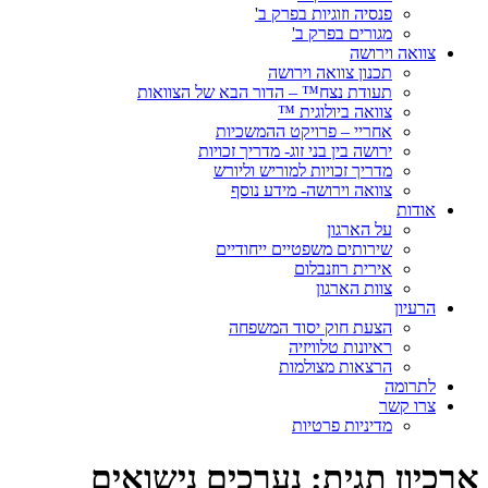
פנסיה וזוגיות בפרק ב'
מגורים בפרק ב'
צוואה וירושה
תכנון צוואה וירושה
תעודת נצח™ – הדור הבא של הצוואות
צוואה ביולוגית ™
אחריי – פרויקט ההמשכיות
ירושה בין בני זוג- מדריך זכויות
מדריך זכויות למוריש וליורש
צוואה וירושה- מידע נוסף
אודות
על הארגון
שירותים משפטיים ייחודיים
אירית רוזנבלום
צוות הארגון
הרעיון
הצעת חוק יסוד המשפחה
ראיונות טלוויזיה
הרצאות מצולמות
לתרומה
צרו קשר
מדיניות פרטיות
ארכיון תגית:
נערכים נישואים