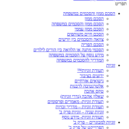
תפריט
הסכם ממון והסכמים במשפחה
הסכם ממון
הסכם ממון והסכמים במשפחה
הסכם ממון עממי
הסכם חיים משותפים
צוואה והסכמים בין יורשים
הסכם הפריה
הסכמי מתנה או הלוואה בין הורים לילדים
מידע נוסף על הסכמים במשפחה
המדריך להסכמים במשפחה
זוגיות
תעודת זוגיות™
ידועים בציבור
נישואים אזרחיים
אלטרנטיבה לרבנות
טקס אהבה
שאלון אהבה (נדרי זוגיות)
תעודת זוגיות- מאמרים ופרסומים
תעודת זוגיות – מדריך זכויות
זוגיות שניה – זוגיות פרק ב'
תעודת זוגיות- מידע נוסף
זוגיות למבוגרים – פרק ב'
הפרוייקט של פרק ב'