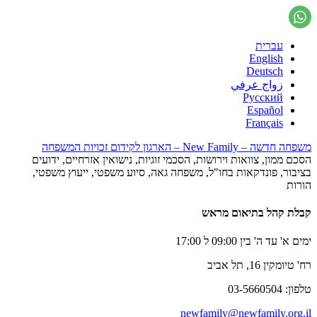
עברית
English
Deutsch
زواج عرفي
Русский
Español
Français
משפחה חדשה – New Family – הארגון לקידום זכויות המשפחה
הסכם ממון, צוואות וירושות, הסכמי זוגיות, נישואין אזרחיים, ידועים
בציבור, פונדקאות בחו"ל, משפחה גאה, סיוע משפטי, ייעוץ משפטי,
הורות
קבלת קהל בתיאום מראש
ימים א' עד ה' בין 09:00 ל 17:00
רח' טיומקין 16, תל אביב
טלפון: 03-5660504
newfamily@newfamily.org.il