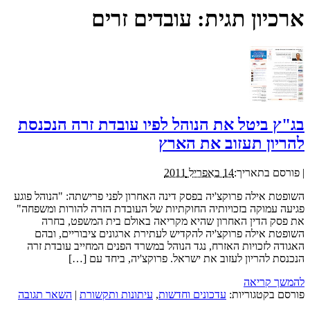
ארכיון תגית:
עובדים זרים
בג"ץ ביטל את הנוהל לפיו עובדת זרה הנכנסת
להריון תעזוב את הארץ
|
פורסם בתאריך:
14 באפריל 2011
השופטת אילה פרוקצ'יה בפסק דינה האחרון לפני פרישתה: "הנוהל פוגע
פגיעה עמוקה בזכויותיה החוקתיות של העובדת הזרה להורות ומשפחה"
את פסק הדין האחרון שהיא מקריאה באולם בית המשפט, בחרה
השופטת אילה פרוקצ'יה להקדיש לעתירת ארגונים ציבוריים, ובהם
האגודה לזכויות האזרח, נגד הנוהל במשרד הפנים המחייב עובדת זרה
הנכנסת להריון לעזוב את ישראל. פרוקצ'יה, ביחד עם […]
להמשך קריאה
פורסם בקטגוריות:
עדכונים וחדשות
,
עיתונות ותקשורת
|
השאר תגובה