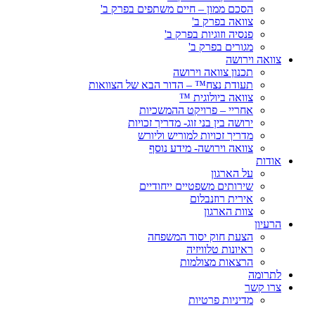
הסכם ממון – חיים משתפים בפרק ב'
צוואה בפרק ב'
פנסיה וזוגיות בפרק ב'
מגורים בפרק ב'
צוואה וירושה
תכנון צוואה וירושה
תעודת נצח™ – הדור הבא של הצוואות
צוואה ביולוגית ™
אחריי – פרויקט ההמשכיות
ירושה בין בני זוג- מדריך זכויות
מדריך זכויות למוריש וליורש
צוואה וירושה- מידע נוסף
אודות
על הארגון
שירותים משפטיים ייחודיים
אירית רוזנבלום
צוות הארגון
הרעיון
הצעת חוק יסוד המשפחה
ראיונות טלוויזיה
הרצאות מצולמות
לתרומה
צרו קשר
מדיניות פרטיות