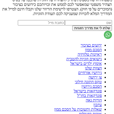
תצהיר משפטי שמאפשר לכם לממש את זכויותכם כידועים בציבור
(המוכרים על פי חוק). הצטרפו לרשימת הדיוור שלנו וקבלו חינם למייל את
המדריך המלא לזכויות שמעניקה לכם תעודת הזוגיות.
ידועים בציבור
הסכם ממון
ראיונות טלוויזיה
נישואים וזוגיות להטבית
אימוץ ילדים בישראל
הצוות שלנו
גירושין אזרחיים
צו ירושה
טקס חתונה חילוני
הסכם גירושין
פונדקאות בישראל
פונדקאות בחו"ל
הורות גאה
עיזבון
שאלות ותשובות על הסכם ממון
אירית רוזנבלום