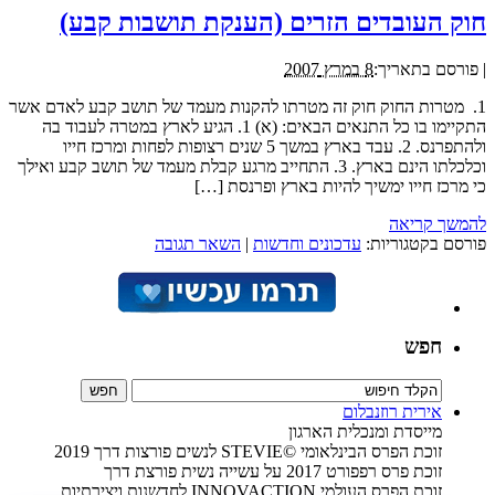
חוק העובדים הזרים (הענקת תושבות קבע)
|
פורסם בתאריך:
8 במרץ 2007
1. מטרות החוק חוק זה מטרתו להקנות מעמד של תושב קבע לאדם אשר
התקיימו בו כל התנאים הבאים: (א) 1. הגיע לארץ במטרה לעבוד בה
ולהתפרנס. 2. עבד בארץ במשך 5 שנים רצופות לפחות ומרכז חייו
וכלכלתו הינם בארץ. 3. התחייב מרגע קבלת מעמד של תושב קבע ואילך
כי מרכז חייו ימשיך להיות בארץ ופרנסת […]
להמשך קריאה
פורסם בקטגוריות:
עדכונים וחדשות
|
השאר תגובה
חפש
אירית רוזנבלום
מייסדת ומנכלית הארגון
זוכת הפרס הבינלאומי ©STEVIE לנשים פורצות דרך 2019
זוכת פרס רפפורט 2017 על עשייה נשית פורצת דרך
זוכת הפרס העולמי INNOVACTION לחדשנות ויצירתיות