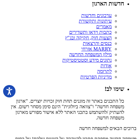
חדשות הארגון
עדכונים וחדשות
עיתונות ותקשורת
מאמרים
כתבות וידאו ותשדירים
הצעות חוק, חקיקה ובג"ץ
כנסים והרצאות
MARRY אזרחי
מילון המשפחה החדשה
נתונים מידע וסטטיסטיקות
אודות
לתרומה
מדיניות הפרטיות
שימו לב!
כל התכנים באתר זה מוגנים תחת חוק זכויות יוצרים. "ארגון
משפחה חדשה" ו"צוואה ביולוגית" הינם סימן מסחר רשום. אין
להעתיק /להשתמש בתכני האתר ללא אישור מפורש מארגון
משפחה חדשה.
ברוכים הבאים למשפחה חדשה
משפחה חדשה מספקת פתרון להצהרה על הזוגיות שלכם! על בסיס