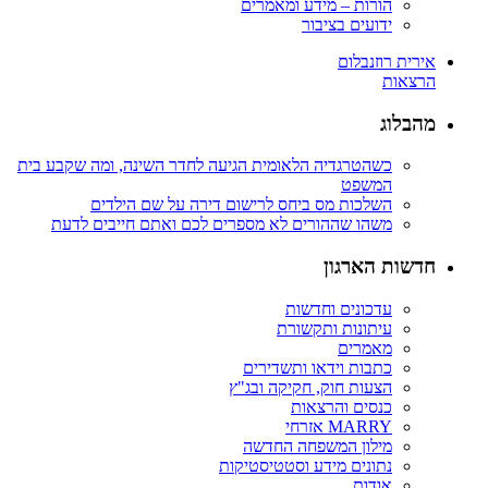
הורות – מידע ומאמרים
ידועים בציבור
אירית רוזנבלום
הרצאות
מהבלוג
כשהטרגדיה הלאומית הגיעה לחדר השינה, ומה שקבע בית
המשפט
השלכות מס ביחס לרישום דירה על שם הילדים
משהו שההורים לא מספרים לכם ואתם חייבים לדעת
חדשות הארגון
עדכונים וחדשות
עיתונות ותקשורת
מאמרים
כתבות וידאו ותשדירים
הצעות חוק, חקיקה ובג"ץ
כנסים והרצאות
MARRY אזרחי
מילון המשפחה החדשה
נתונים מידע וסטטיסטיקות
אודות