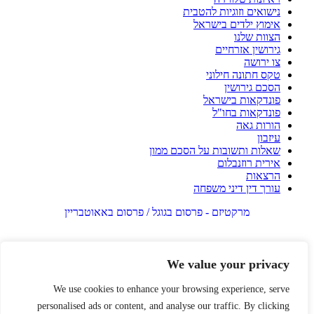
נישואים וזוגיות להטבית
אימוץ ילדים בישראל
הצוות שלנו
גירושין אזרחיים
צו ירושה
טקס חתונה חילוני
הסכם גירושין
פונדקאות בישראל
פונדקאות בחו"ל
הורות גאה
עיזבון
שאלות ותשובות על הסכם ממון
אירית רוזנבלום
הרצאות
עורך דין דיני משפחה
מרקטיזם - פרסום בגוגל / פרסום באאוטבריין
We value your privacy
We use cookies to enhance your browsing experience, serve
personalised ads or content, and analyse our traffic. By clicking