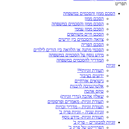
תפריט
הסכם ממון והסכמים במשפחה
הסכם ממון
הסכם ממון והסכמים במשפחה
הסכם ממון עממי
הסכם חיים משותפים
צוואה והסכמים בין יורשים
הסכם הפריה
הסכמי מתנה או הלוואה בין הורים לילדים
מידע נוסף על הסכמים במשפחה
המדריך להסכמים במשפחה
זוגיות
תעודת זוגיות™
ידועים בציבור
נישואים אזרחיים
אלטרנטיבה לרבנות
טקס אהבה
שאלון אהבה (נדרי זוגיות)
תעודת זוגיות- מאמרים ופרסומים
תעודת זוגיות – מדריך זכויות
זוגיות שניה – זוגיות פרק ב'
תעודת זוגיות- מידע נוסף
זוגיות למבוגרים – פרק ב'
הפרוייקט של פרק ב'