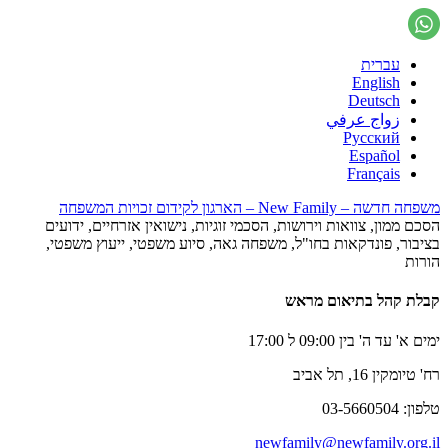
עברית
English
Deutsch
زواج عرفي
Русский
Español
Français
משפחה חדשה – New Family – הארגון לקידום זכויות המשפחה
הסכם ממון, צוואות וירושות, הסכמי זוגיות, נישואין אזרחיים, ידועים
בציבור, פונדקאות בחו"ל, משפחה גאה, סיוע משפטי, ייעוץ משפטי,
הורות
קבלת קהל בתיאום מראש
ימים א' עד ה' בין 09:00 ל 17:00
רח' טיומקין 16, תל אביב
טלפון: 03-5660504
newfamily@newfamily.org.il