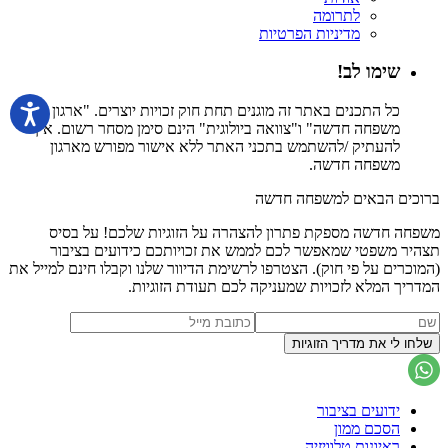
לתרומה
מדיניות הפרטיות
שימו לב!
כל התכנים באתר זה מוגנים תחת חוק זכויות יוצרים. "ארגון
משפחה חדשה" ו"צוואה ביולוגית" הינם סימן מסחר רשום. אין
להעתיק /להשתמש בתכני האתר ללא אישור מפורש מארגון
משפחה חדשה.
ברוכים הבאים למשפחה חדשה
משפחה חדשה מספקת פתרון להצהרה על הזוגיות שלכם! על בסיס
תצהיר משפטי שמאפשר לכם לממש את זכויותכם כידועים בציבור
(המוכרים על פי חוק). הצטרפו לרשימת הדיוור שלנו וקבלו חינם למייל את
המדריך המלא לזכויות שמעניקה לכם תעודת הזוגיות.
ידועים בציבור
הסכם ממון
ראיונות טלוויזיה