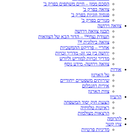
הסכם ממון – חיים משתפים בפרק ב'
צוואה בפרק ב'
פנסיה וזוגיות בפרק ב'
מגורים בפרק ב'
צוואה וירושה
תכנון צוואה וירושה
תעודת נצח™ – הדור הבא של הצוואות
צוואה ביולוגית ™
אחריי – פרויקט ההמשכיות
ירושה בין בני זוג- מדריך זכויות
מדריך זכויות למוריש וליורש
צוואה וירושה- מידע נוסף
אודות
על הארגון
שירותים משפטיים ייחודיים
אירית רוזנבלום
צוות הארגון
הרעיון
הצעת חוק יסוד המשפחה
ראיונות טלוויזיה
הרצאות מצולמות
לתרומה
צרו קשר
מדיניות פרטיות