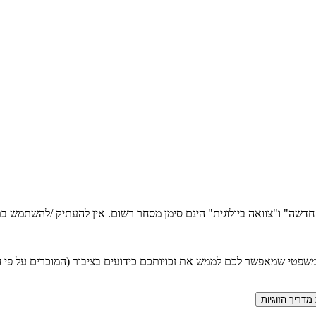
ה חדשה" ו"צוואה ביולוגית" הינם סימן מסחר רשום. אין להעתיק /להשתמש
טי שמאפשר לכם לממש את זכויותכם כידועים בציבור (המוכרים על פי חוק