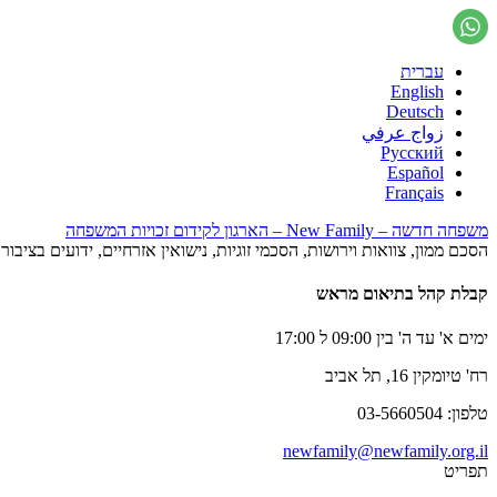
עברית
English
Deutsch
زواج عرفي
Русский
Español
Français
משפחה חדשה – New Family – הארגון לקידום זכויות המשפחה
הסכם ממון, צוואות וירושות, הסכמי זוגיות, נישואין אזרחיים, ידועים בציב
קבלת קהל בתיאום מראש
ימים א' עד ה' בין 09:00 ל 17:00
רח' טיומקין 16, תל אביב
טלפון: 03-5660504
newfamily@newfamily.org.il
תפריט