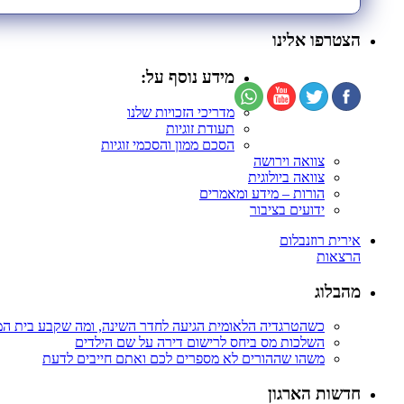
הצטרפו אלינו
מידע נוסף על:
מדריכי הזכויות שלנו
תעודת זוגיות
הסכם ממון והסכמי זוגיות
צוואה וירושה
צוואה ביולוגית
הורות – מידע ומאמרים
ידועים בציבור
אירית רוזנבלום
הרצאות
מהבלוג
כשהטרגדיה הלאומית הגיעה לחדר השינה, ומה שקבע בית ה
השלכות מס ביחס לרישום דירה על שם הילדים
משהו שההורים לא מספרים לכם ואתם חייבים לדעת
חדשות הארגון