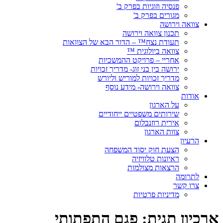
פנסיה וזוגיות בפרק ב'
מגורים בפרק ב'
צוואה וירושה
תכנון צוואה וירושה
תעודת נצח™ – הדור הבא של הצוואות
צוואה ביולוגית ™
אחריי – פרויקט ההמשכיות
ירושה בין בני זוג- מדריך זכויות
מדריך זכויות למוריש וליורש
צוואה וירושה- מידע נוסף
אודות
על הארגון
שירותים משפטיים ייחודיים
אירית רוזנבלום
צוות הארגון
הרעיון
הצעת חוק יסוד המשפחה
ראיונות טלוויזיה
הרצאות מצולמות
לתרומה
צרו קשר
מדיניות פרטיות
ארכיון תגית:
פגם התפתותי