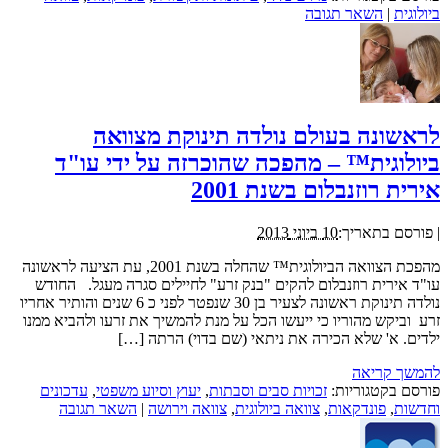
ביולוגית
|
השאר תגובה
לראשונה בעולם נולדה תינוקת מצוואה
ביולוגית™ – מהפכה שהוכרזה על ידי עו"ד
אירית רוזנבלום בשנת 2001
|
פורסם בתאריך:
10 ביוני 2013
מהפכת הצוואה הביולוגית™ שהחלה בשנת 2001, עת הציעה לראשונה
עו"ד אירית רוזנבלום להקים "בנק זרע" לחיילים סגרה מעגל. החודש
נולדה תינוקת ראשונה לצעיר בן 30 שנפטר לפני כ 6 שנים והותיר אחריו
זרע וביקש מהוריו כי ייעשו הכל על מנת להמשיך את זרעו ולהביא ממנו
ילדים. א' שלא הכירה את ניתאי (שם בדוי) הרתה […]
להמשך קריאה
פורסם בקטגוריות:
זכויות סבים וסבתות
,
יעוץ וסיוע משפטי
,
עדכונים
וחדשות
,
פונדקאות
,
צוואה ביולוגית
,
צוואה וירושה
|
השאר תגובה