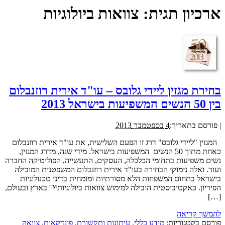
ארכיון תגית:
צוואות ביולוגיות
בחירת מגזין ליידי גלובס – עו"ד אירית רוזנבלום
בין 50 הנשים המשפיעות בישראל 2013
|
פורסם בתאריך:
4 בספטמבר 2013
המגזין "ליידי גלובס" דרג זו הפעם השלישית, את עו"ד אירית רוזנבלום
כאחת מתוך 50 הנשים המשפיעות בישראל. מידי שנה, מדרג המגזין,
נשים משפיעות בתחומי הכלכלה, העסקים, התעשייה, הפוליטיקה החברה
ועוד. ואלה נימוקי הבחירה בעו"ד אירית רוזנבלום המשפטנית המובילה
בישראל בתחום המשפחות הלא מסורתיות ומומחית בדיני טכנולוגיות
הפיריון. כאקטיביסטית הובילה למימוש צוואות ביולוגיות™ בארץ ובעולם,
[…]
להמשך קריאה
פורסם בקטגוריות:
מידע כללי
,
עיתונות ותקשורת
,
פונדקאות
,
צוואה