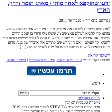
זרעו שהוקפא לאחר מותו / מאת: תומר זרחין,
הארץ
|
פורסם בתאריך:
7 בפברואר 2011
"אם היינו רשאים לתרום את איבריו, מדוע איננו רשאים לעשות שימוש
בזרעו כדי להביא לעולם צאצאים?", שאלו מלי ודודי בן יעקב הורים
שתרמו את איבריו של בנם שנהרג דורשים עתה לעשות שימוש בזרעו כדי
להביא ילד לעולם. "אם היינו רשאים לתרום את איבריו של בננו, מדוע
איננו רשאים לעשות שימוש בזרעו על מנת להביא לעולם […]
להמשך קריאה
פורסם בקטגוריות:
עדכונים וחדשות
,
עיתונות ותקשורת
|
השאר תגובה
חפש
אירית רוזנבלום
מייסדת ומנכלית הארגון
זוכת הפרס הבינלאומי ©STEVIE לנשים פורצות דרך 2019
זוכת פרס רפפורט 2017 על עשייה נשית פורצת דרך