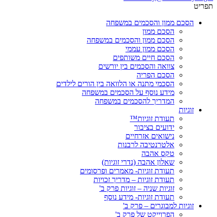
תפריט
הסכם ממון והסכמים במשפחה
הסכם ממון
הסכם ממון והסכמים במשפחה
הסכם ממון עממי
הסכם חיים משותפים
צוואה והסכמים בין יורשים
הסכם הפריה
הסכמי מתנה או הלוואה בין הורים לילדים
מידע נוסף על הסכמים במשפחה
המדריך להסכמים במשפחה
זוגיות
תעודת זוגיות™
ידועים בציבור
נישואים אזרחיים
אלטרנטיבה לרבנות
טקס אהבה
שאלון אהבה (נדרי זוגיות)
תעודת זוגיות- מאמרים ופרסומים
תעודת זוגיות – מדריך זכויות
זוגיות שניה – זוגיות פרק ב'
תעודת זוגיות- מידע נוסף
זוגיות למבוגרים – פרק ב'
הפרוייקט של פרק ב'