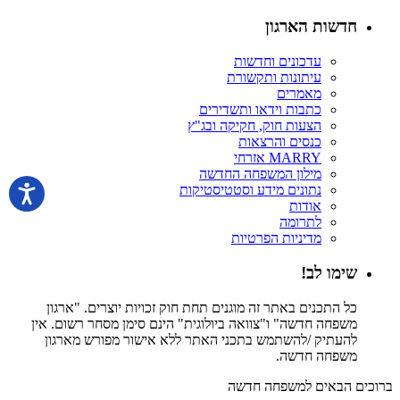
חדשות הארגון
עדכונים וחדשות
עיתונות ותקשורת
מאמרים
כתבות וידאו ותשדירים
הצעות חוק, חקיקה ובג"ץ
כנסים והרצאות
MARRY אזרחי
מילון המשפחה החדשה
נתונים מידע וסטטיסטיקות
אודות
לתרומה
מדיניות הפרטיות
שימו לב!
כל התכנים באתר זה מוגנים תחת חוק זכויות יוצרים. "ארגון
משפחה חדשה" ו"צוואה ביולוגית" הינם סימן מסחר רשום. אין
להעתיק /להשתמש בתכני האתר ללא אישור מפורש מארגון
משפחה חדשה.
ברוכים הבאים למשפחה חדשה