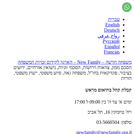
עברית
English
Deutsch
زواج عرفي
Русский
Español
Français
משפחה חדשה – New Family – הארגון לקידום זכויות המשפחה
הסכם ממון, צוואות וירושות, הסכמי זוגיות, נישואין אזרחיים, ידועים
בציבור, פונדקאות בחו"ל, משפחה גאה, סיוע משפטי, ייעוץ משפטי,
הורות
קבלת קהל בתיאום מראש
ימים א' עד ה' בין 09:00 ל 17:00
רח' טיומקין 16, תל אביב
טלפון: 03-5660504
newfamily@newfamily.org.il