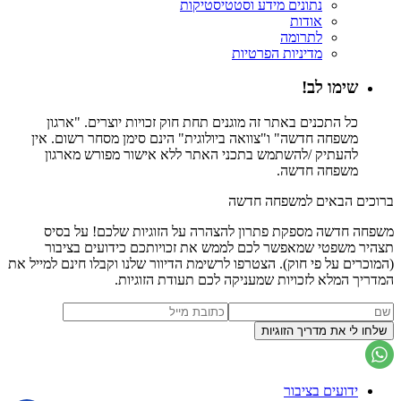
נתונים מידע וסטטיסטיקות
אודות
לתרומה
מדיניות הפרטיות
שימו לב!
כל התכנים באתר זה מוגנים תחת חוק זכויות יוצרים. "ארגון
משפחה חדשה" ו"צוואה ביולוגית" הינם סימן מסחר רשום. אין
להעתיק /להשתמש בתכני האתר ללא אישור מפורש מארגון
משפחה חדשה.
ברוכים הבאים למשפחה חדשה
משפחה חדשה מספקת פתרון להצהרה על הזוגיות שלכם! על בסיס
תצהיר משפטי שמאפשר לכם לממש את זכויותכם כידועים בציבור
(המוכרים על פי חוק). הצטרפו לרשימת הדיוור שלנו וקבלו חינם למייל את
המדריך המלא לזכויות שמעניקה לכם תעודת הזוגיות.
ידועים בציבור