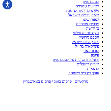
הסכם ממון
ראיונות טלוויזיה
נישואים וזוגיות להטבית
אימוץ ילדים בישראל
הצוות שלנו
גירושין אזרחיים
צו ירושה
טקס חתונה חילוני
הסכם גירושין
פונדקאות בישראל
פונדקאות בחו"ל
הורות גאה
עיזבון
שאלות ותשובות על הסכם ממון
אירית רוזנבלום
הרצאות
עורך דין דיני משפחה
מרקטיזם - פרסום בגוגל / פרסום באאוטבריין