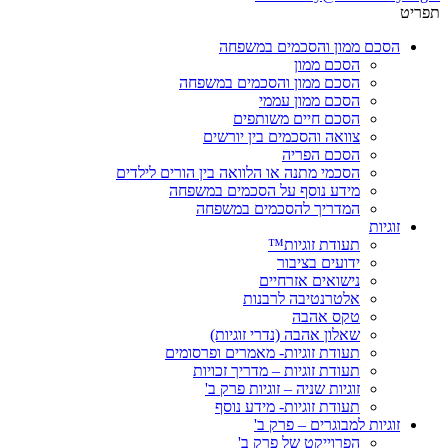
תפריט
הסכם ממון והסכמים במשפחה
הסכם ממון
הסכם ממון והסכמים במשפחה
הסכם ממון עממי
הסכם חיים משותפים
צוואה והסכמים בין יורשים
הסכם הפריה
הסכמי מתנה או הלוואה בין הורים לילדים
מידע נוסף על הסכמים במשפחה
המדריך להסכמים במשפחה
זוגיות
תעודת זוגיות™
ידועים בציבור
נישואים אזרחיים
אלטרנטיבה לרבנות
טקס אהבה
שאלון אהבה (נדרי זוגיות)
תעודת זוגיות- מאמרים ופרסומים
תעודת זוגיות – מדריך זכויות
זוגיות שניה – זוגיות פרק ב'
תעודת זוגיות- מידע נוסף
זוגיות למבוגרים – פרק ב'
הפרוייקט של פרק ב'