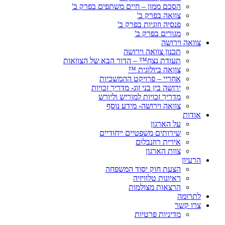
הסכם ממון – חיים משתפים בפרק ב'
צוואה בפרק ב'
פנסיה וזוגיות בפרק ב'
מגורים בפרק ב'
צוואה וירושה
תכנון צוואה וירושה
תעודת נצח™ – הדור הבא של הצוואות
צוואה ביולוגית ™
אחריי – פרויקט ההמשכיות
ירושה בין בני זוג- מדריך זכויות
מדריך זכויות למוריש וליורש
צוואה וירושה- מידע נוסף
אודות
על הארגון
שירותים משפטיים ייחודיים
אירית רוזנבלום
צוות הארגון
הרעיון
הצעת חוק יסוד המשפחה
ראיונות טלוויזיה
הרצאות מצולמות
לתרומה
צרו קשר
מדיניות פרטיות