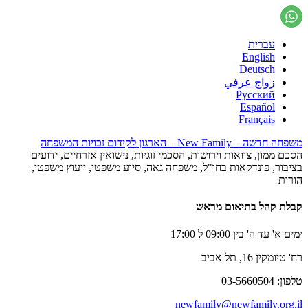
עברית
English
Deutsch
زواج عرفي
Русский
Español
Français
משפחה חדשה – New Family – הארגון לקידום זכויות המשפחה
הסכם ממון, צוואות וירושות, הסכמי זוגיות, נישואין אזרחיים, ידועים
בציבור, פונדקאות בחו"ל, משפחה גאה, סיוע משפטי, ייעוץ משפטי,
הורות
קבלת קהל בתיאום מראש
ימים א' עד ה' בין 09:00 ל 17:00
רח' טיומקין 16, תל אביב
טלפון: 03-5660504
newfamily@newfamily.org.il