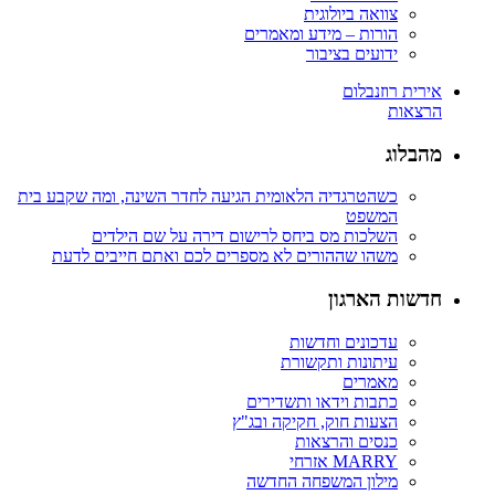
צוואה ביולוגית
הורות – מידע ומאמרים
ידועים בציבור
אירית רוזנבלום
הרצאות
מהבלוג
כשהטרגדיה הלאומית הגיעה לחדר השינה, ומה שקבע בית
המשפט
השלכות מס ביחס לרישום דירה על שם הילדים
משהו שההורים לא מספרים לכם ואתם חייבים לדעת
חדשות הארגון
עדכונים וחדשות
עיתונות ותקשורת
מאמרים
כתבות וידאו ותשדירים
הצעות חוק, חקיקה ובג"ץ
כנסים והרצאות
MARRY אזרחי
מילון המשפחה החדשה