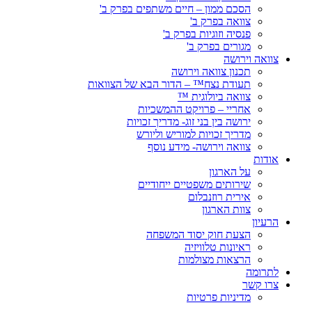
הסכם ממון – חיים משתפים בפרק ב'
צוואה בפרק ב'
פנסיה וזוגיות בפרק ב'
מגורים בפרק ב'
צוואה וירושה
תכנון צוואה וירושה
תעודת נצח™ – הדור הבא של הצוואות
צוואה ביולוגית ™
אחריי – פרויקט ההמשכיות
ירושה בין בני זוג- מדריך זכויות
מדריך זכויות למוריש וליורש
צוואה וירושה- מידע נוסף
אודות
על הארגון
שירותים משפטיים ייחודיים
אירית רוזנבלום
צוות הארגון
הרעיון
הצעת חוק יסוד המשפחה
ראיונות טלוויזיה
הרצאות מצולמות
לתרומה
צרו קשר
מדיניות פרטיות