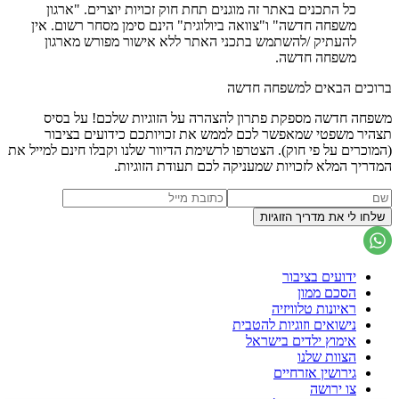
כל התכנים באתר זה מוגנים תחת חוק זכויות יוצרים. "ארגון
משפחה חדשה" ו"צוואה ביולוגית" הינם סימן מסחר רשום. אין
להעתיק /להשתמש בתכני האתר ללא אישור מפורש מארגון
משפחה חדשה.
ברוכים הבאים למשפחה חדשה
משפחה חדשה מספקת פתרון להצהרה על הזוגיות שלכם! על בסיס
תצהיר משפטי שמאפשר לכם לממש את זכויותכם כידועים בציבור
(המוכרים על פי חוק). הצטרפו לרשימת הדיוור שלנו וקבלו חינם למייל את
המדריך המלא לזכויות שמעניקה לכם תעודת הזוגיות.
ידועים בציבור
הסכם ממון
ראיונות טלוויזיה
נישואים וזוגיות להטבית
אימוץ ילדים בישראל
הצוות שלנו
גירושין אזרחיים
צו ירושה