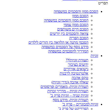
תפריט
הסכם ממון והסכמים במשפחה
הסכם ממון
הסכם ממון והסכמים במשפחה
הסכם ממון עממי
הסכם חיים משותפים
צוואה והסכמים בין יורשים
הסכם הפריה
הסכמי מתנה או הלוואה בין הורים לילדים
מידע נוסף על הסכמים במשפחה
המדריך להסכמים במשפחה
זוגיות
תעודת זוגיות™
ידועים בציבור
נישואים אזרחיים
אלטרנטיבה לרבנות
טקס אהבה
שאלון אהבה (נדרי זוגיות)
תעודת זוגיות- מאמרים ופרסומים
תעודת זוגיות – מדריך זכויות
זוגיות שניה – זוגיות פרק ב'
תעודת זוגיות- מידע נוסף
זוגיות למבוגרים – פרק ב'
הפרוייקט של פרק ב'