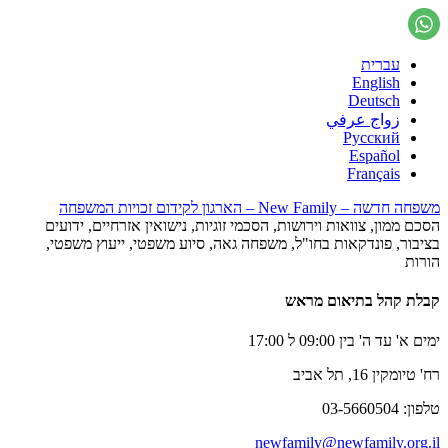
עברית
English
Deutsch
زواج عرفي
Русский
Español
Français
משפחה חדשה – New Family – הארגון לקידום זכויות המשפחה
הסכם ממון, צוואות וירושות, הסכמי זוגיות, נישואין אזרחיים, ידועים
בציבור, פונדקאות בחו"ל, משפחה גאה, סיוע משפטי, ייעוץ משפטי,
הורות
קבלת קהל בתיאום מראש
ימים א' עד ה' בין 09:00 ל 17:00
רח' טיומקין 16, תל אביב
טלפון: 03-5660504
newfamily@newfamily.org.il