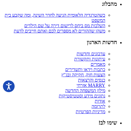
מהבלוג
כשהטרגדיה הלאומית הגיעה לחדר השינה, ומה שקבע בית
המשפט
השלכות מס ביחס לרישום דירה על שם הילדים
משהו שההורים לא מספרים לכם ואתם חייבים לדעת
חדשות הארגון
עדכונים וחדשות
עיתונות ותקשורת
מאמרים
כתבות וידאו ותשדירים
הצעות חוק, חקיקה ובג"ץ
כנסים והרצאות
MARRY אזרחי
מילון המשפחה החדשה
נתונים מידע וסטטיסטיקות
אודות
לתרומה
מדיניות הפרטיות
שימו לב!