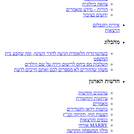
צוואה ביולוגית
הורות – מידע ומאמרים
ידועים בציבור
אירית רוזנבלום
הרצאות
מהבלוג
כשהטרגדיה הלאומית הגיעה לחדר השינה, ומה שקבע בית
המשפט
השלכות מס ביחס לרישום דירה על שם הילדים
משהו שההורים לא מספרים לכם ואתם חייבים לדעת
חדשות הארגון
עדכונים וחדשות
עיתונות ותקשורת
מאמרים
כתבות וידאו ותשדירים
הצעות חוק, חקיקה ובג"ץ
כנסים והרצאות
MARRY אזרחי
מילון המשפחה החדשה