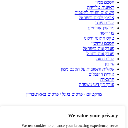
הסכם ממון
ראיונות טלוויזיה
נישואים וזוגיות להטבית
אימוץ ילדים בישראל
הצוות שלנו
גירושין אזרחיים
צו ירושה
טקס חתונה חילוני
הסכם גירושין
פונדקאות בישראל
פונדקאות בחו"ל
הורות גאה
עיזבון
שאלות ותשובות על הסכם ממון
אירית רוזנבלום
הרצאות
עורך דין דיני משפחה
מרקטיזם - פרסום בגוגל / פרסום באאוטבריין
We value your privacy
We use cookies to enhance your browsing experience, serve