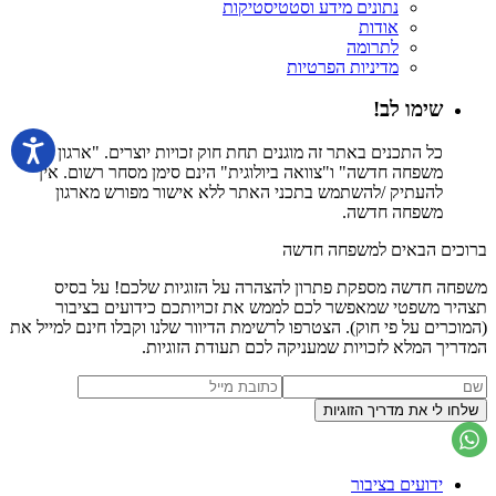
נתונים מידע וסטטיסטיקות
אודות
לתרומה
מדיניות הפרטיות
שימו לב!
כל התכנים באתר זה מוגנים תחת חוק זכויות יוצרים. "ארגון
משפחה חדשה" ו"צוואה ביולוגית" הינם סימן מסחר רשום. אין
להעתיק /להשתמש בתכני האתר ללא אישור מפורש מארגון
משפחה חדשה.
ברוכים הבאים למשפחה חדשה
משפחה חדשה מספקת פתרון להצהרה על הזוגיות שלכם! על בסיס
תצהיר משפטי שמאפשר לכם לממש את זכויותכם כידועים בציבור
(המוכרים על פי חוק). הצטרפו לרשימת הדיוור שלנו וקבלו חינם למייל את
המדריך המלא לזכויות שמעניקה לכם תעודת הזוגיות.
ידועים בציבור