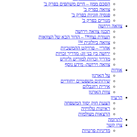
הסכם ממון – חיים משתפים בפרק ב'
צוואה בפרק ב'
פנסיה וזוגיות בפרק ב'
מגורים בפרק ב'
צוואה וירושה
תכנון צוואה וירושה
תעודת נצח™ – הדור הבא של הצוואות
צוואה ביולוגית ™
אחריי – פרויקט ההמשכיות
ירושה בין בני זוג- מדריך זכויות
מדריך זכויות למוריש וליורש
צוואה וירושה- מידע נוסף
אודות
על הארגון
שירותים משפטיים ייחודיים
אירית רוזנבלום
צוות הארגון
הרעיון
הצעת חוק יסוד המשפחה
ראיונות טלוויזיה
הרצאות מצולמות
לתרומה
צרו קשר
מדיניות פרטיות