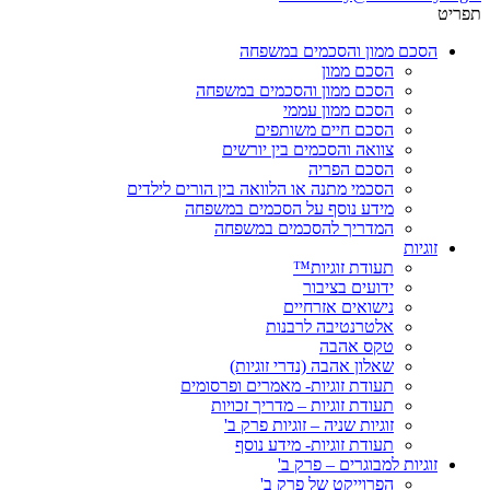
תפריט
הסכם ממון והסכמים במשפחה
הסכם ממון
הסכם ממון והסכמים במשפחה
הסכם ממון עממי
הסכם חיים משותפים
צוואה והסכמים בין יורשים
הסכם הפריה
הסכמי מתנה או הלוואה בין הורים לילדים
מידע נוסף על הסכמים במשפחה
המדריך להסכמים במשפחה
זוגיות
תעודת זוגיות™
ידועים בציבור
נישואים אזרחיים
אלטרנטיבה לרבנות
טקס אהבה
שאלון אהבה (נדרי זוגיות)
תעודת זוגיות- מאמרים ופרסומים
תעודת זוגיות – מדריך זכויות
זוגיות שניה – זוגיות פרק ב'
תעודת זוגיות- מידע נוסף
זוגיות למבוגרים – פרק ב'
הפרוייקט של פרק ב'