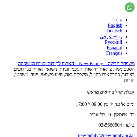
עברית
English
Deutsch
زواج عرفي
Русский
Español
Français
משפחה חדשה – New Family – הארגון לקידום זכויות המשפחה
הסכם ממון, צוואות וירושות, הסכמי זוגיות, נישואין אזרחיים, ידועים
בציבור, פונדקאות בחו"ל, משפחה גאה, סיוע משפטי, ייעוץ משפטי,
הורות
קבלת קהל בתיאום מראש
ימים א' עד ה' בין 09:00 ל 17:00
רח' טיומקין 16, תל אביב
טלפון: 03-5660504
newfamily@newfamily.org.il