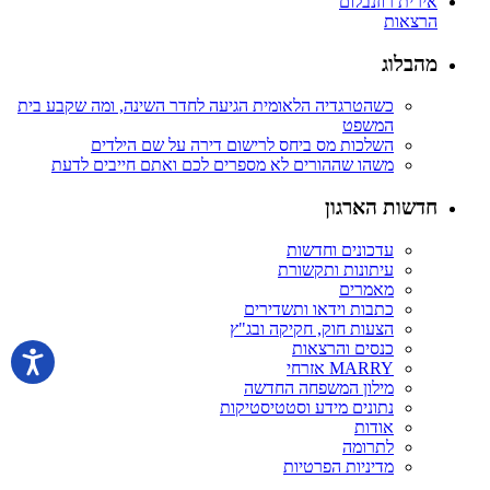
אירית רוזנבלום
הרצאות
מהבלוג
כשהטרגדיה הלאומית הגיעה לחדר השינה, ומה שקבע בית
המשפט
השלכות מס ביחס לרישום דירה על שם הילדים
משהו שההורים לא מספרים לכם ואתם חייבים לדעת
חדשות הארגון
עדכונים וחדשות
עיתונות ותקשורת
מאמרים
כתבות וידאו ותשדירים
הצעות חוק, חקיקה ובג"ץ
כנסים והרצאות
MARRY אזרחי
מילון המשפחה החדשה
נתונים מידע וסטטיסטיקות
אודות
לתרומה
מדיניות הפרטיות