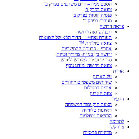
הסכם ממון – חיים משתפים בפרק ב'
צוואה בפרק ב'
פנסיה וזוגיות בפרק ב'
מגורים בפרק ב'
צוואה וירושה
תכנון צוואה וירושה
תעודת נצח™ – הדור הבא של הצוואות
צוואה ביולוגית ™
אחריי – פרויקט ההמשכיות
ירושה בין בני זוג- מדריך זכויות
מדריך זכויות למוריש וליורש
צוואה וירושה- מידע נוסף
אודות
על הארגון
שירותים משפטיים ייחודיים
אירית רוזנבלום
צוות הארגון
הרעיון
הצעת חוק יסוד המשפחה
ראיונות טלוויזיה
הרצאות מצולמות
לתרומה
צרו קשר
מדיניות פרטיות