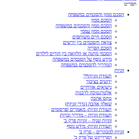
תפריט
הסכם ממון והסכמים במשפחה
הסכם ממון
הסכם ממון והסכמים במשפחה
הסכם ממון עממי
הסכם חיים משותפים
צוואה והסכמים בין יורשים
הסכם הפריה
הסכמי מתנה או הלוואה בין הורים לילדים
מידע נוסף על הסכמים במשפחה
המדריך להסכמים במשפחה
זוגיות
תעודת זוגיות™
ידועים בציבור
נישואים אזרחיים
אלטרנטיבה לרבנות
טקס אהבה
שאלון אהבה (נדרי זוגיות)
תעודת זוגיות- מאמרים ופרסומים
תעודת זוגיות – מדריך זכויות
זוגיות שניה – זוגיות פרק ב'
תעודת זוגיות- מידע נוסף
זוגיות למבוגרים – פרק ב'
הפרוייקט של פרק ב'