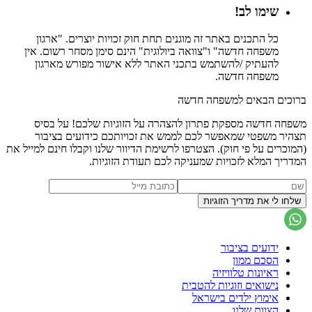
שימו לב!
כל התכנים באתר זה מוגנים תחת חוק זכויות יוצרים. "ארגון
משפחה חדשה" ו"צוואה ביולוגית" הינם סימן מסחר רשום. אין
להעתיק /להשתמש בתכני האתר ללא אישור מפורש מארגון
משפחה חדשה.
ברוכים הבאים למשפחה חדשה
משפחה חדשה מספקת פתרון להצהרה על הזוגיות שלכם! על בסיס
תצהיר משפטי שמאפשר לכם לממש את זכויותכם כידועים בציבור
(המוכרים על פי חוק). הצטרפו לרשימת הדיוור שלנו וקבלו חינם למייל את
המדריך המלא לזכויות שמעניקה לכם תעודת הזוגיות.
ידועים בציבור
הסכם ממון
ראיונות טלוויזיה
נישואים וזוגיות להטבית
אימוץ ילדים בישראל
הצוות שלנו