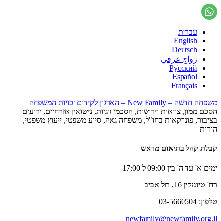
עברית
English
Deutsch
زواج عرفي
Русский
Español
Français
משפחה חדשה – New Family – הארגון לקידום זכויות המשפחה
הסכם ממון, צוואות וירושות, הסכמי זוגיות, נישואין אזרחיים, ידועים
בציבור, פונדקאות בחו"ל, משפחה גאה, סיוע משפטי, ייעוץ משפטי,
הורות
קבלת קהל בתיאום מראש
ימים א' עד ה' בין 09:00 ל 17:00
רח' טיומקין 16, תל אביב
טלפון: 03-5660504
newfamily@newfamily.org.il