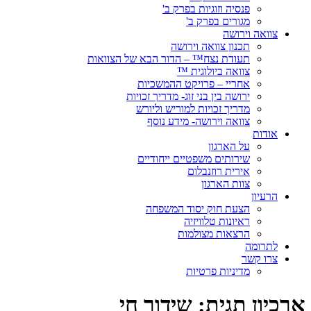
פנסיה וזוגיות בפרק ב'
מגורים בפרק ב'
צוואה וירושה
תכנון צוואה וירושה
תעודת נצח™ – הדור הבא של הצוואות
צוואה ביולוגית ™
אחריי – פרויקט ההמשכיות
ירושה בין בני זוג- מדריך זכויות
מדריך זכויות למוריש וליורש
צוואה וירושה- מידע נוסף
אודות
על הארגון
שירותים משפטיים ייחודיים
אירית רוזנבלום
צוות הארגון
הרעיון
הצעת חוק יסוד המשפחה
ראיונות טלוויזיה
הרצאות מצולמות
לתרומה
צרו קשר
מדיניות פרטיות
ארכיון תגית:
שידור חי