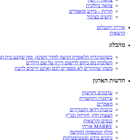
צוואה ביולוגית
הורות – מידע ומאמרים
ידועים בציבור
אירית רוזנבלום
הרצאות
מהבלוג
כשהטרגדיה הלאומית הגיעה לחדר השינה, ומה שקבע בית ה
השלכות מס ביחס לרישום דירה על שם הילדים
משהו שההורים לא מספרים לכם ואתם חייבים לדעת
חדשות הארגון
עדכונים וחדשות
עיתונות ותקשורת
מאמרים
כתבות וידאו ותשדירים
הצעות חוק, חקיקה ובג"ץ
כנסים והרצאות
MARRY אזרחי
מילון המשפחה החדשה
נתונים מידע וסטטיסטיקות