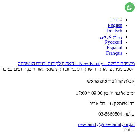
עברית
English
Deutsch
زواج عرفي
Русский
Español
Français
משפחה חדשה – New Family – הארגון לקידום זכויות המשפחה
הסכם ממון, צוואות וירושות, הסכמי זוגיות, נישואין אזרחיים, ידועים בציב
קבלת קהל בתיאום מראש
ימים א' עד ה' בין 09:00 ל 17:00
רח' טיומקין 16, תל אביב
טלפון: 03-5660504
newfamily@newfamily.org.il
תפריט