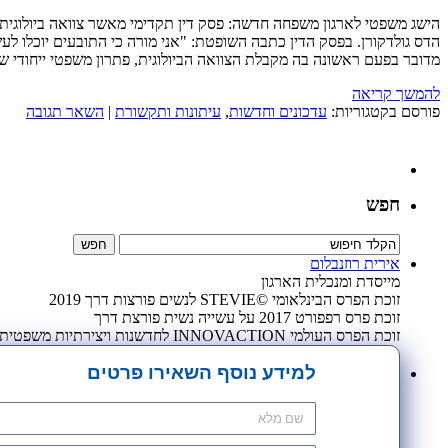
הישג משפטי לארגון משפחה חדשה: פסק דין תקדימי מאשר צוואה ביולוגית
הדס גולדקורן. בפסק הדין כתבה השופטת: "אני מורה כי התובעים יוכלו ל
מדובר בפעם ראשונה בה מקבלת הצוואה הביולוגית, פתרון משפטי ייחודי 
להמשך קריאה
פורסם בקטגוריות:
עדכונים וחדשות
,
עיתונות ותקשורת
|
השאר תגובה
חפש
אירית רוזנבלום
מייסדת ומנכלית הארגון
זוכת הפרס הבינלאומי ©STEVIE לנשים פורצות דרך 2019
זוכת פרס רפפורט 2017 על עשייה נשית פורצת דרך
זוכת הפרס העולמי INNOVACTION לחדשנות ויצירתיות משפטית 2009
למידע נוסף השאירו פרטים