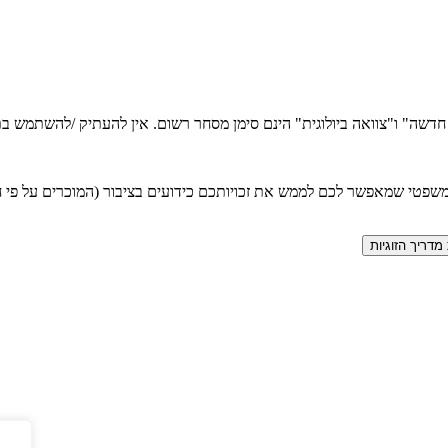
ה חדשה" ו"צוואה ביולוגית" הינם סימן מסחר רשום. אין להעתיק /להשתמש
טי שמאפשר לכם לממש את זכויותכם כידועים בציבור (המוכרים על פי חוק