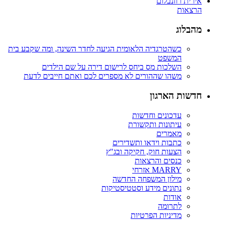
אירית רוזנבלום
הרצאות
מהבלוג
כשהטרגדיה הלאומית הגיעה לחדר השינה, ומה שקבע בית
המשפט
השלכות מס ביחס לרישום דירה על שם הילדים
משהו שההורים לא מספרים לכם ואתם חייבים לדעת
חדשות הארגון
עדכונים וחדשות
עיתונות ותקשורת
מאמרים
כתבות וידאו ותשדירים
הצעות חוק, חקיקה ובג"ץ
כנסים והרצאות
MARRY אזרחי
מילון המשפחה החדשה
נתונים מידע וסטטיסטיקות
אודות
לתרומה
מדיניות הפרטיות