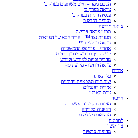
הסכם ממון – חיים משתפים בפרק ב'
צוואה בפרק ב'
פנסיה וזוגיות בפרק ב'
מגורים בפרק ב'
צוואה וירושה
תכנון צוואה וירושה
תעודת נצח™ – הדור הבא של הצוואות
צוואה ביולוגית ™
אחריי – פרויקט ההמשכיות
ירושה בין בני זוג- מדריך זכויות
מדריך זכויות למוריש וליורש
צוואה וירושה- מידע נוסף
אודות
על הארגון
שירותים משפטיים ייחודיים
אירית רוזנבלום
צוות הארגון
הרעיון
הצעת חוק יסוד המשפחה
ראיונות טלוויזיה
הרצאות מצולמות
לתרומה
צרו קשר
מדיניות פרטיות