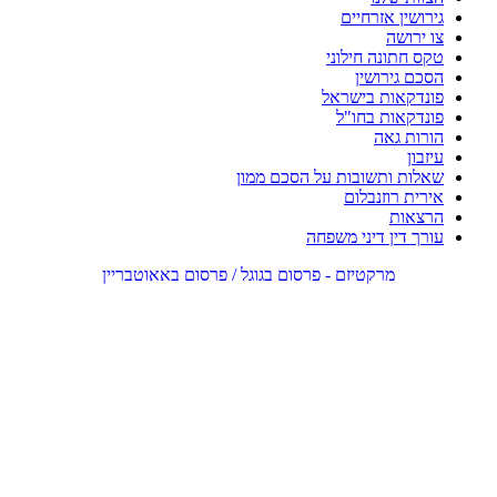
גירושין אזרחיים
צו ירושה
טקס חתונה חילוני
הסכם גירושין
פונדקאות בישראל
פונדקאות בחו"ל
הורות גאה
עיזבון
שאלות ותשובות על הסכם ממון
אירית רוזנבלום
הרצאות
עורך דין דיני משפחה
מרקטיזם - פרסום בגוגל / פרסום באאוטבריין