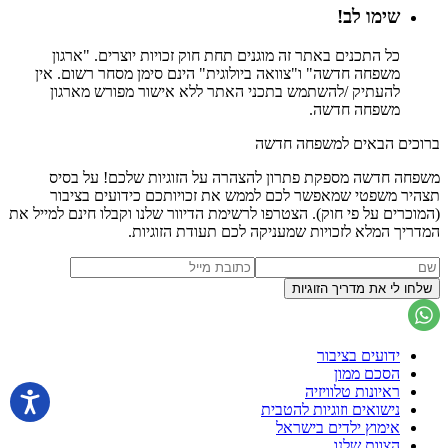
שימו לב!
כל התכנים באתר זה מוגנים תחת חוק זכויות יוצרים. "ארגון
משפחה חדשה" ו"צוואה ביולוגית" הינם סימן מסחר רשום. אין
להעתיק /להשתמש בתכני האתר ללא אישור מפורש מארגון
משפחה חדשה.
ברוכים הבאים למשפחה חדשה
משפחה חדשה מספקת פתרון להצהרה על הזוגיות שלכם! על בסיס
תצהיר משפטי שמאפשר לכם לממש את זכויותכם כידועים בציבור
(המוכרים על פי חוק). הצטרפו לרשימת הדיוור שלנו וקבלו חינם למייל את
המדריך המלא לזכויות שמעניקה לכם תעודת הזוגיות.
ידועים בציבור
הסכם ממון
ראיונות טלוויזיה
נישואים וזוגיות להטבית
אימוץ ילדים בישראל
הצוות שלנו