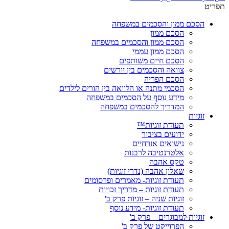
תפריט
הסכם ממון והסכמים במשפחה
הסכם ממון
הסכם ממון והסכמים במשפחה
הסכם ממון עממי
הסכם חיים משותפים
צוואה והסכמים בין יורשים
הסכם הפריה
הסכמי מתנה או הלוואה בין הורים לילדים
מידע נוסף על הסכמים במשפחה
המדריך להסכמים במשפחה
זוגיות
תעודת זוגיות™
ידועים בציבור
נישואים אזרחיים
אלטרנטיבה לרבנות
טקס אהבה
שאלון אהבה (נדרי זוגיות)
תעודת זוגיות- מאמרים ופרסומים
תעודת זוגיות – מדריך זכויות
זוגיות שניה – זוגיות פרק ב'
תעודת זוגיות- מידע נוסף
זוגיות למבוגרים – פרק ב'
הפרוייקט של פרק ב'