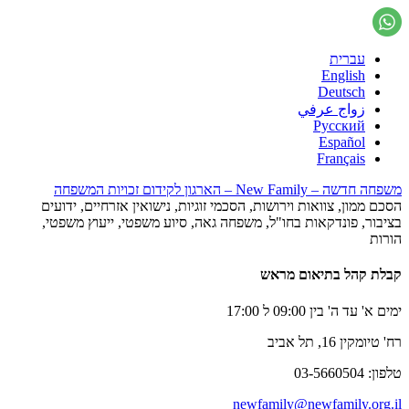
עברית
English
Deutsch
زواج عرفي
Русский
Español
Français
משפחה חדשה – New Family – הארגון לקידום זכויות המשפחה
הסכם ממון, צוואות וירושות, הסכמי זוגיות, נישואין אזרחיים, ידועים
בציבור, פונדקאות בחו"ל, משפחה גאה, סיוע משפטי, ייעוץ משפטי,
הורות
קבלת קהל בתיאום מראש
ימים א' עד ה' בין 09:00 ל 17:00
רח' טיומקין 16, תל אביב
טלפון: 03-5660504
newfamily@newfamily.org.il