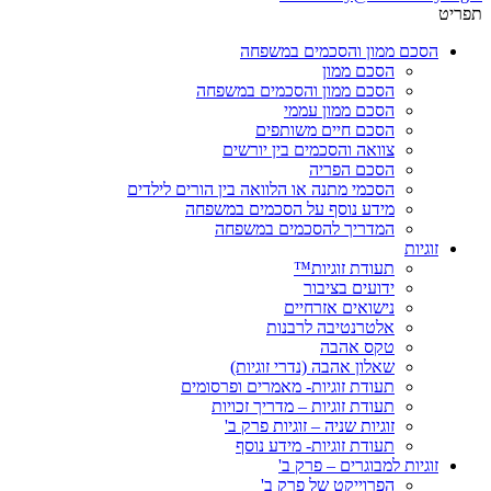
תפריט
הסכם ממון והסכמים במשפחה
הסכם ממון
הסכם ממון והסכמים במשפחה
הסכם ממון עממי
הסכם חיים משותפים
צוואה והסכמים בין יורשים
הסכם הפריה
הסכמי מתנה או הלוואה בין הורים לילדים
מידע נוסף על הסכמים במשפחה
המדריך להסכמים במשפחה
זוגיות
תעודת זוגיות™
ידועים בציבור
נישואים אזרחיים
אלטרנטיבה לרבנות
טקס אהבה
שאלון אהבה (נדרי זוגיות)
תעודת זוגיות- מאמרים ופרסומים
תעודת זוגיות – מדריך זכויות
זוגיות שניה – זוגיות פרק ב'
תעודת זוגיות- מידע נוסף
זוגיות למבוגרים – פרק ב'
הפרוייקט של פרק ב'