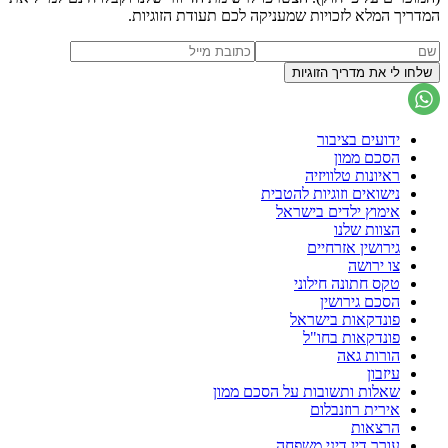
המדריך המלא לזכויות שמעניקה לכם תעודת הזוגיות.
ידועים בציבור
הסכם ממון
ראיונות טלוויזיה
נישואים וזוגיות להטבית
אימוץ ילדים בישראל
הצוות שלנו
גירושין אזרחיים
צו ירושה
טקס חתונה חילוני
הסכם גירושין
פונדקאות בישראל
פונדקאות בחו"ל
הורות גאה
עיזבון
שאלות ותשובות על הסכם ממון
אירית רוזנבלום
הרצאות
עורך דין דיני משפחה