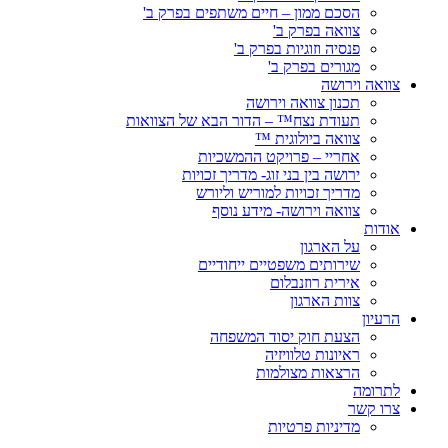
הסכם ממון – חיים משתפים בפרק ב'
צוואה בפרק ב'
פנסיה וזוגיות בפרק ב'
מגורים בפרק ב'
צוואה וירושה
תכנון צוואה וירושה
תעודת נצח™ – הדור הבא של הצוואות
צוואה ביולוגית ™
אחריי – פרויקט ההמשכיות
ירושה בין בני זוג- מדריך זכויות
מדריך זכויות למוריש וליורש
צוואה וירושה- מידע נוסף
אודות
על הארגון
שירותים משפטיים ייחודיים
אירית רוזנבלום
צוות הארגון
הרעיון
הצעת חוק יסוד המשפחה
ראיונות טלוויזיה
הרצאות מצולמות
לתרומה
צרו קשר
מדיניות פרטיות