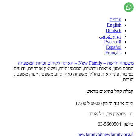
עברית
English
Deutsch
زواج عرفي
Русский
Español
Français
משפחה חדשה – New Family – הארגון לקידום זכויות המשפחה
הסכם ממון, צוואות וירושות, הסכמי זוגיות, נישואין אזרחיים, ידועים
בציבור, פונדקאות בחו"ל, משפחה גאה, סיוע משפטי, ייעוץ משפטי,
הורות
קבלת קהל בתיאום מראש
ימים א' עד ה' בין 09:00 ל 17:00
רח' טיומקין 16, תל אביב
טלפון: 03-5660504
newfamily@newfamily.org.il