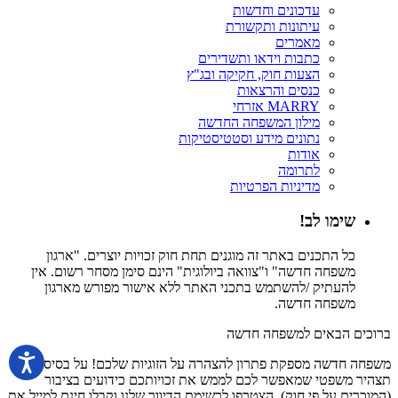
עדכונים וחדשות
עיתונות ותקשורת
מאמרים
כתבות וידאו ותשדירים
הצעות חוק, חקיקה ובג"ץ
כנסים והרצאות
MARRY אזרחי
מילון המשפחה החדשה
נתונים מידע וסטטיסטיקות
אודות
לתרומה
מדיניות הפרטיות
שימו לב!
כל התכנים באתר זה מוגנים תחת חוק זכויות יוצרים. "ארגון
משפחה חדשה" ו"צוואה ביולוגית" הינם סימן מסחר רשום. אין
להעתיק /להשתמש בתכני האתר ללא אישור מפורש מארגון
משפחה חדשה.
ברוכים הבאים למשפחה חדשה
משפחה חדשה מספקת פתרון להצהרה על הזוגיות שלכם! על בסיס
תצהיר משפטי שמאפשר לכם לממש את זכויותכם כידועים בציבור
(המוכרים על פי חוק). הצטרפו לרשימת הדיוור שלנו וקבלו חינם למייל את