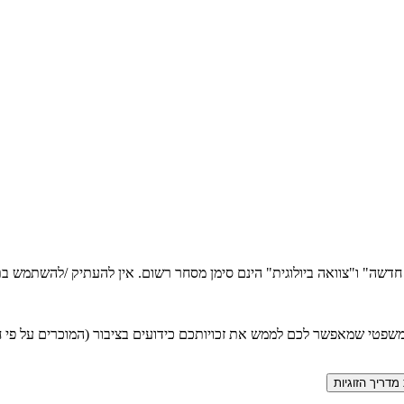
ה חדשה" ו"צוואה ביולוגית" הינם סימן מסחר רשום. אין להעתיק /להשתמש
טי שמאפשר לכם לממש את זכויותכם כידועים בציבור (המוכרים על פי חוק