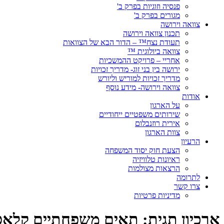
פנסיה וזוגיות בפרק ב'
מגורים בפרק ב'
צוואה וירושה
תכנון צוואה וירושה
תעודת נצח™ – הדור הבא של הצוואות
צוואה ביולוגית ™
אחריי – פרויקט ההמשכיות
ירושה בין בני זוג- מדריך זכויות
מדריך זכויות למוריש וליורש
צוואה וירושה- מידע נוסף
אודות
על הארגון
שירותים משפטיים ייחודיים
אירית רוזנבלום
צוות הארגון
הרעיון
הצעת חוק יסוד המשפחה
ראיונות טלוויזיה
הרצאות מצולמות
לתרומה
צרו קשר
מדיניות פרטיות
ארכיון תגית:
תאים משפחתיים קלאס