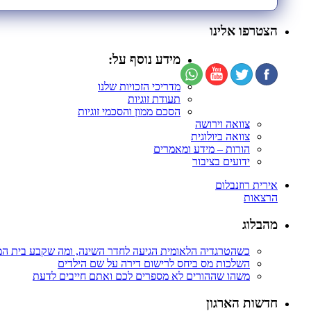
הצטרפו אלינו
מידע נוסף על:
מדריכי הזכויות שלנו
תעודת זוגיות
הסכם ממון והסכמי זוגיות
צוואה וירושה
צוואה ביולוגית
הורות – מידע ומאמרים
ידועים בציבור
אירית רוזנבלום
הרצאות
מהבלוג
כשהטרגדיה הלאומית הגיעה לחדר השינה, ומה שקבע בית ה
השלכות מס ביחס לרישום דירה על שם הילדים
משהו שההורים לא מספרים לכם ואתם חייבים לדעת
חדשות הארגון