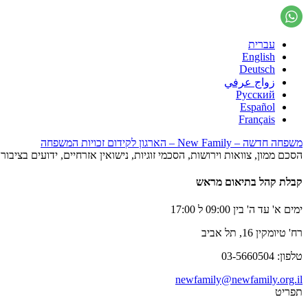
עברית
English
Deutsch
زواج عرفي
Русский
Español
Français
משפחה חדשה – New Family – הארגון לקידום זכויות המשפחה
הסכם ממון, צוואות וירושות, הסכמי זוגיות, נישואין אזרחיים, ידועים בציב
קבלת קהל בתיאום מראש
ימים א' עד ה' בין 09:00 ל 17:00
רח' טיומקין 16, תל אביב
טלפון: 03-5660504
newfamily@newfamily.org.il
תפריט